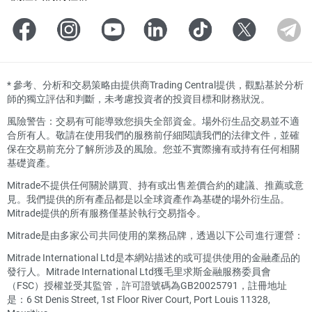
*
參考、分析和交易策略由提供商Trading Central提供，觀點基於分析
師的獨立評估和判斷，未考慮投資者的投資目標和財務狀況。
風險警告：交易有可能導致您損失全部資金。場外衍生品交易並不適
合所有人。敬請在使用我們的服務前仔細閱讀我們的法律文件，並確
保在交易前充分了解所涉及的風險。您並不實際擁有或持有任何相關
基礎資產。
Mitrade不提供任何關於購買、持有或出售差價合約的建議、推薦或意
見。我們提供的所有產品都是以全球資產作為基礎的場外衍生品。
Mitrade提供的所有服務僅基於執行交易指令。
Mitrade是由多家公司共同使用的業務品牌，透過以下公司進行運營：
Mitrade International Ltd是本網站描述的或可提供使用的金融產品的
發行人。Mitrade International Ltd獲毛里求斯金融服務委員會
（FSC）授權並受其監管，許可證號碼為GB20025791，註冊地址
是：6 St Denis Street, 1st Floor River Court, Port Louis 11328,