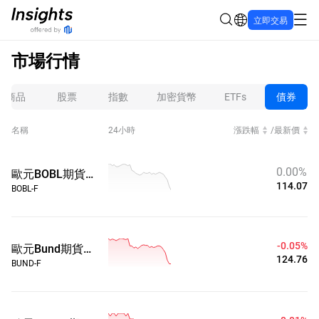
立即交易
市場行情
商品
股票
指數
加密貨幣
ETFs
債券
名稱
24小時
漲跌幅
/
最新價
0.00%
歐元BOBL期貨CFD
114.07
BOBL-F
-0.05%
歐元Bund期貨CFD
124.76
BUND-F