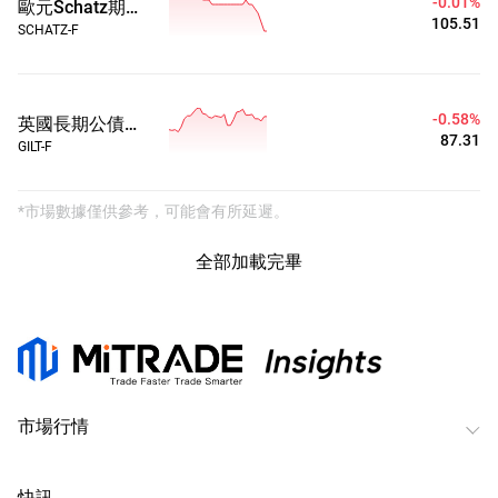
-0.01%
歐元Schatz期貨CFD
105.51
SCHATZ-F
-0.58%
英國長期公債期貨CFD
87.31
GILT-F
*市場數據僅供參考，可能會有所延遲。
全部加載完畢
市場行情
快訊