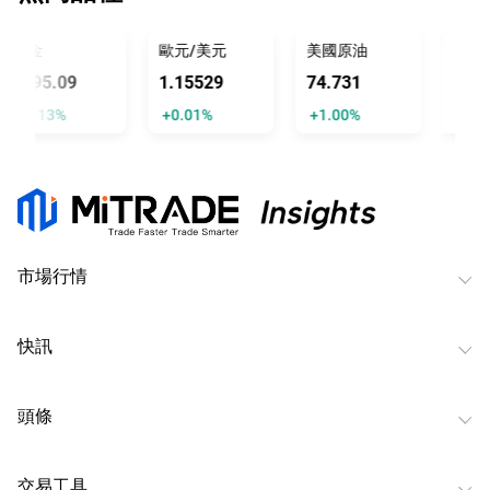
黃金
歐元/美元
美國原油
美元/
4295.09
1.15529
74.731
157.
+1.13%
+0.01%
+1.00%
-0.02
市場行情
快訊
頭條
交易工具