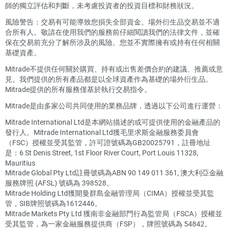
師的獨立評估和判斷，未考慮投資者的投資目標和財務狀況。
風險警告：交易有可能導致您損失全部資金。場外衍生品交易並不適
合所有人。敬請在使用我們的服務前仔細閱讀我們的法律文件，並確
保在交易前充分了解所涉及的風險。您並不實際擁有或持有任何相關
基礎資產。
Mitrade不提供任何關於購買、持有或出售差價合約的建議、推薦或意
見。我們提供的所有產品都是以全球資產作為基礎的場外衍生品。
Mitrade提供的所有服務僅基於執行交易指令。
Mitrade是由多家公司共同使用的業務品牌，透過以下公司進行運營：
Mitrade International Ltd是本網站描述的或可提供使用的金融產品的
發行人。Mitrade International Ltd獲毛里求斯金融服務委員會
（FSC）授權並受其監管，許可證號碼為GB20025791，註冊地址
是：6 St Denis Street, 1st Floor River Court, Port Louis 11328,
Mauritius
Mitrade Global Pty Ltd註冊號碼為ABN 90 149 011 361, 澳大利亞金融
服務牌照 (AFSL) 號碼為 398528。
Mitrade Holding Ltd獲開曼群島金融管理局（CIMA）授權並受其監
管，SIB牌照號碼為1612446。
Mitrade Markets Pty Ltd 獲南非金融部門行為監管局（FSCA）授權並
受其監管，為一家金融服務提供商（FSP），牌照號碼為 54842。