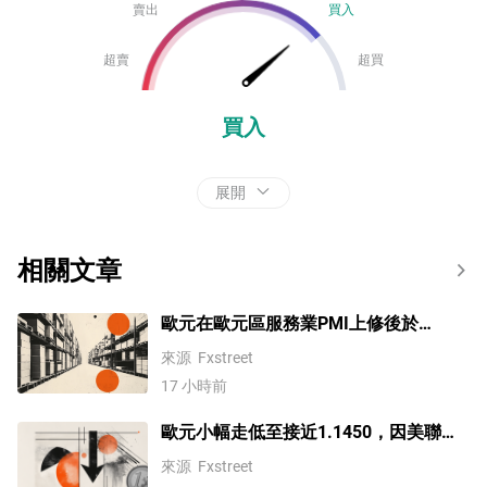
賣出
買入
超賣
超買
買入
展開
相關文章
歐元在歐元區服務業PMI上修後於
1.1530附近企穩
來源
Fxstreet
17 小時前
歐元小幅走低至接近1.1450，因美聯儲
維持利率不變，交易員等待歐元區和德
來源
Fxstreet
國GDP