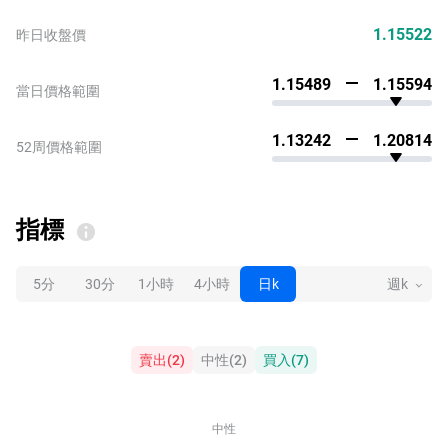
1.15522
昨日收盤價
1.15489
1.15594
當日價格範圍
1.13242
1.20814
52周價格範圍
指標
5分
30分
1小時
4小時
日k
週k
賣出
(
2
)
中性
(
2
)
買入
(
7
)
中性