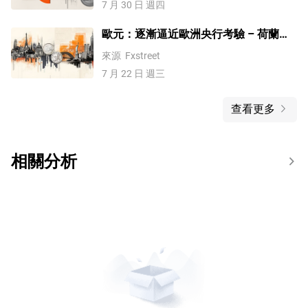
7 月 30 日 週四
歐元：逐漸逼近歐洲央行考驗 – 荷蘭國
際集團
來源
Fxstreet
7 月 22 日 週三
查看更多
相關分析