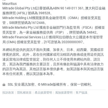
Mauritius
Mitrade Global Pty Ltd註冊號碼為ABN 90 149 011 361, 澳大利亞金融
服務牌照 (AFSL) 號碼為 398528。
Mitrade Holding Ltd獲開曼群島金融管理局（CIMA）授權並受其監
管，SIB牌照號碼為1612446。
Mitrade Markets Pty Ltd 獲南非金融部門行為監管局（FSCA）授權並
受其監管，為一家金融服務提供商（FSP），牌照號碼為 54842。
Mitrade Financial Services LLC 獲得阿拉伯聯合大公國資本市場管理
局 (CMA) 授權並受其監管，許可證號為 20200000397。
本網站所提供的資訊不面向美國、加拿大、日本、紐西蘭、英國或菲
律賓的居民。此外，若在任何國家或司法轄區內散佈或使用這些資訊
違反當地法律或監管規定，則任何人士不得使用本網站內容。請注
意，英語為我們服務的主要語言，且所有條款和協議中具有法律效力
的語言均為英語。其他語言版本僅供參考。如英語版本與其他語言版
本有任何差異，應以英語版本為準。
SSL 安全通訊加密。© Mitrade版權所有， 保留一切權利。
投訴政策
隱私權政策
產品披露聲明
風險披露聲明
客戶協議