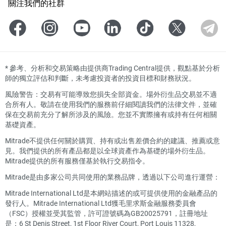
關注我們的社群
*
參考、分析和交易策略由提供商Trading Central提供，觀點基於分析
師的獨立評估和判斷，未考慮投資者的投資目標和財務狀況。
風險警告：交易有可能導致您損失全部資金。場外衍生品交易並不適
合所有人。敬請在使用我們的服務前仔細閱讀我們的法律文件，並確
保在交易前充分了解所涉及的風險。您並不實際擁有或持有任何相關
基礎資產。
Mitrade不提供任何關於購買、持有或出售差價合約的建議、推薦或意
見。我們提供的所有產品都是以全球資產作為基礎的場外衍生品。
Mitrade提供的所有服務僅基於執行交易指令。
Mitrade是由多家公司共同使用的業務品牌，透過以下公司進行運營：
Mitrade International Ltd是本網站描述的或可提供使用的金融產品的
發行人。Mitrade International Ltd獲毛里求斯金融服務委員會
（FSC）授權並受其監管，許可證號碼為GB20025791，註冊地址
是：6 St Denis Street, 1st Floor River Court, Port Louis 11328,