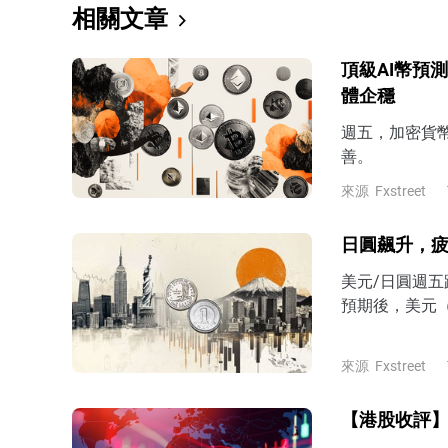
相關文章
頂級AI幣預測：C
體企穩
週五，加密貨
善。
來源
Fxstreet
日圓飆升，
美元/日圓週五
預期後，美元（
來源
Fxstreet
【港股收評