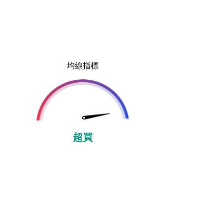
均線指標
超買