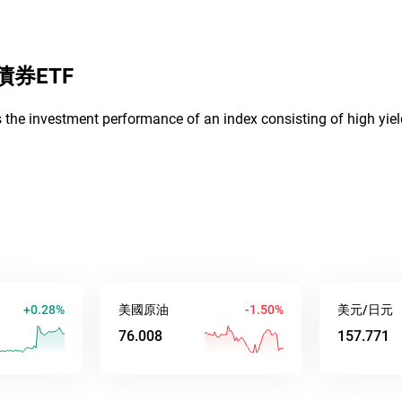
債券ETF
 the investment performance of an index consisting of high yiel
0.28%
美國原油
-1.50%
美元/日元
76.008
157.771