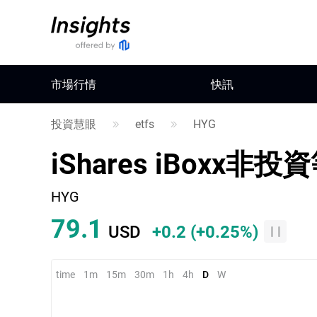
市場行情
快訊
投資慧眼
etfs
HYG
iShares iBoxx
HYG
79.1
USD
+0.2
(
+0.25%
)
time
1m
15m
30m
1h
4h
D
W