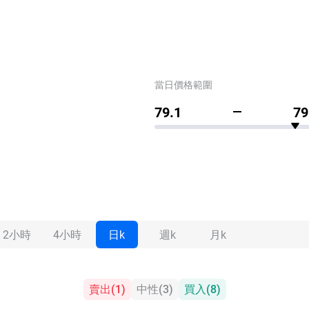
當日價格範圍
79.1
79
2小時
4小時
日k
週k
月k
賣出
(
1
)
中性
(
3
)
買入
(
8
)