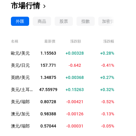
市場行情
外匯
商品
股票
指數
加密貨幣
ET
名稱
最新價
漲跌額
漲跌幅
歐元/美元
1.15563
+0.00328
+0.28%
美元/日元
157.771
-0.642
-0.41%
英鎊/美元
1.34875
+0.00368
+0.27%
美元/土耳其裡拉
47.55979
+0.15263
+0.32%
美元/瑞郎
0.80728
-0.00421
-0.52%
澳元/加元
0.98388
-0.00126
-0.13%
澳元/瑞郎
0.57044
-0.00031
-0.05%