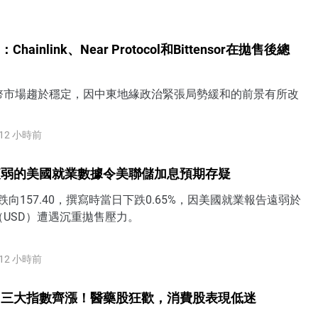
hainlink、Near Protocol和Bittensor在拋售後總
幣市場趨於穩定，因中東地緣政治緊張局勢緩和的前景有所改
12 小時前
疲弱的美國就業數據令美聯儲加息預期存疑
跌向157.40，撰寫時當日下跌0.65%，因美國就業報告遠弱於
USD）遭遇沉重拋售壓力。
12 小時前
】三大指數齊漲！醫藥股狂歡，消費股表現低迷