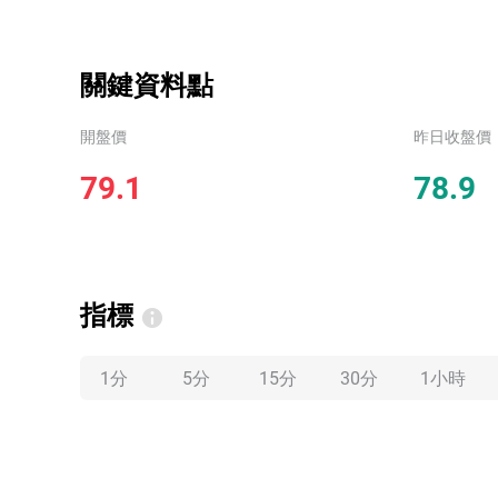
關鍵資料點
開盤價
昨日收盤價
79.1
78.9
指標
1分
5分
15分
30分
1小時