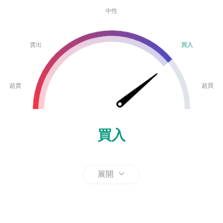
中性
賣出
買入
超賣
超買
買入
展開