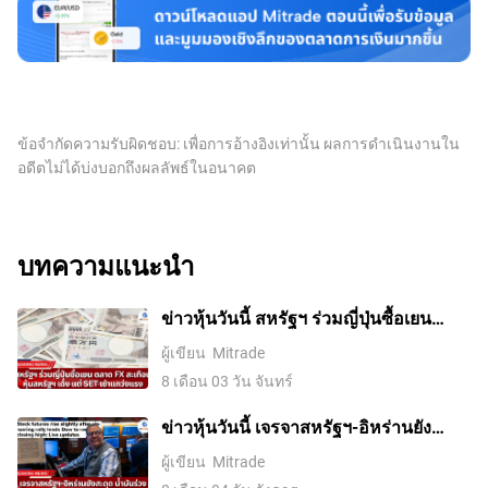
ข้อจำกัดความรับผิดชอบ: เพื่อการอ้างอิงเท่านั้น ผลการดำเนินงานใน
อดีตไม่ได้บ่งบอกถึงผลลัพธ์ในอนาคต
บทความแนะนำ
ข่าวหุ้นวันนี้ สหรัฐฯ ร่วมญี่ปุ่นซื้อเยน
ตลาด FX สะเทือน หุ้นสหรัฐฯ เด้ง แต่ SET
ผู้เขียน
Mitrade
เช้าแกว่งแรง
8 เดือน 03 วัน จันทร์
ข่าวหุ้นวันนี้ เจรจาสหรัฐฯ-อิหร่านยัง
สะดุด น้ำมันร่วง หุ้นโลกเด้ง แต่ SET ยัง
ผู้เขียน
Mitrade
ต้องพิสูจน์