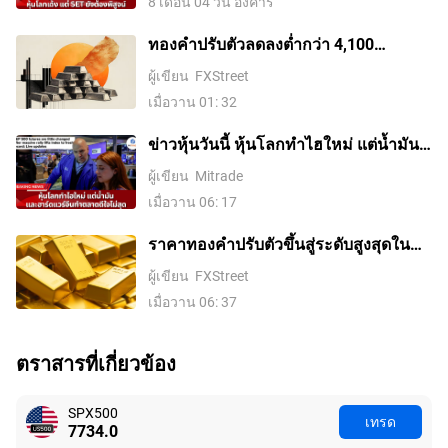
8 เดือน 04 วัน อังคาร
ทองคำปรับตัวลดลงต่ำกว่า 4,100
ดอลลาร์ ขณะที่ตลาดจับตาการเจรจา
ผู้เขียน
FXStreet
ระหว่างสหรัฐฯ กับอิหร่าน
เมื่อวาน 01: 32
ข่าวหุ้นวันนี้ หุ้นโลกทำไฮใหม่ แต่น้ำมัน-
ฮาร์ดแวร์จีนทำตลาดดีใจไม่สุด
ผู้เขียน
Mitrade
เมื่อวาน 06: 17
ราคาทองคําปรับตัวขึ้นสู่ระดับสูงสุดใน
รอบสองสัปดาห์ ขณะที่ค่าเงินดอลลาร์
ผู้เขียน
FXStreet
สหรัฐอ่อนค่าลงจากความหวังในข้อตกลง
เมื่อวาน 06: 37
อิหร่านและการเก็งการขึ้นดอกเบี้ยของ
เฟดที่ลดลง
ตราสารที่เกี่ยวข้อง
SPX500
เทรด
7734.0