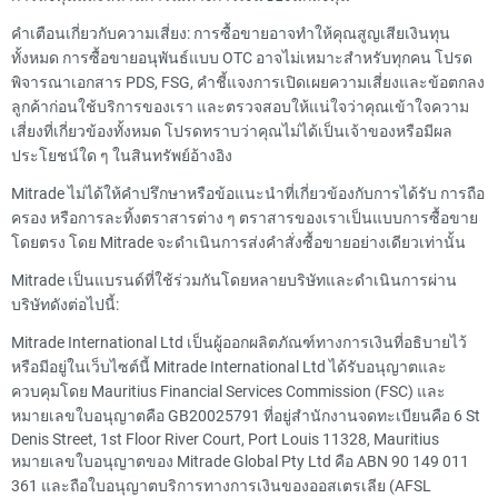
คำเตือนเกี่ยวกับความเสี่ยง: การซื้อขายอาจทำให้คุณสูญเสียเงินทุน
ทั้งหมด การซื้อขายอนุพันธ์แบบ OTC อาจไม่เหมาะสำหรับทุกคน โปรด
พิจารณาเอกสาร PDS, FSG, คำชี้แจงการเปิดเผยความเสี่ยงและข้อตกลง
ลูกค้าก่อนใช้บริการของเรา และตรวจสอบให้แน่ใจว่าคุณเข้าใจความ
เสี่ยงที่เกี่ยวข้องทั้งหมด โปรดทราบว่าคุณไม่ได้เป็นเจ้าของหรือมีผล
ประโยชน์ใด ๆ ในสินทรัพย์อ้างอิง
Mitrade ไม่ได้ให้คำปรึกษาหรือข้อแนะนำที่เกี่ยวข้องกับการได้รับ การถือ
ครอง หรือการละทิ้งตราสารต่าง ๆ ตราสารของเราเป็นแบบการซื้อขาย
โดยตรง โดย Mitrade จะดำเนินการส่งคำสั่งซื้อขายอย่างเดียวเท่านั้น
Mitrade เป็นแบรนด์ที่ใช้ร่วมกันโดยหลายบริษัทและดำเนินการผ่าน
บริษัทดังต่อไปนี้:
Mitrade International Ltd เป็นผู้ออกผลิตภัณฑ์ทางการเงินที่อธิบายไว้
หรือมีอยู่ในเว็บไซต์นี้ Mitrade International Ltd ได้รับอนุญาตและ
ควบคุมโดย Mauritius Financial Services Commission (FSC) และ
หมายเลขใบอนุญาตคือ GB20025791 ที่อยู่สำนักงานจดทะเบียนคือ 6 St
Denis Street, 1st Floor River Court, Port Louis 11328, Mauritius
หมายเลขใบอนุญาตของ Mitrade Global Pty Ltd คือ ABN 90 149 011
361 และถือใบอนุญาตบริการทางการเงินของออสเตรเลีย (AFSL