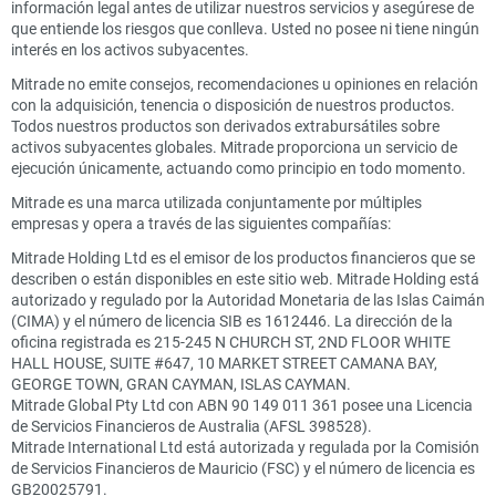
información legal antes de utilizar nuestros servicios y asegúrese de
que entiende los riesgos que conlleva. Usted no posee ni tiene ningún
interés en los activos subyacentes.
Mitrade no emite consejos, recomendaciones u opiniones en relación
con la adquisición, tenencia o disposición de nuestros productos.
Todos nuestros productos son derivados extrabursátiles sobre
activos subyacentes globales. Mitrade proporciona un servicio de
ejecución únicamente, actuando como principio en todo momento.
Mitrade es una marca utilizada conjuntamente por múltiples
empresas y opera a través de las siguientes compañías:
Mitrade Holding Ltd es el emisor de los productos financieros que se
describen o están disponibles en este sitio web. Mitrade Holding está
autorizado y regulado por la Autoridad Monetaria de las Islas Caimán
(CIMA) y el número de licencia SIB es 1612446. La dirección de la
oficina registrada es 215-245 N CHURCH ST, 2ND FLOOR WHITE
HALL HOUSE, SUITE #647, 10 MARKET STREET CAMANA BAY,
GEORGE TOWN, GRAN CAYMAN, ISLAS CAYMAN.
Mitrade Global Pty Ltd con ABN 90 149 011 361 posee una Licencia
de Servicios Financieros de Australia (AFSL 398528).
Mitrade International Ltd está autorizada y regulada por la Comisión
de Servicios Financieros de Mauricio (FSC) y el número de licencia es
GB20025791.