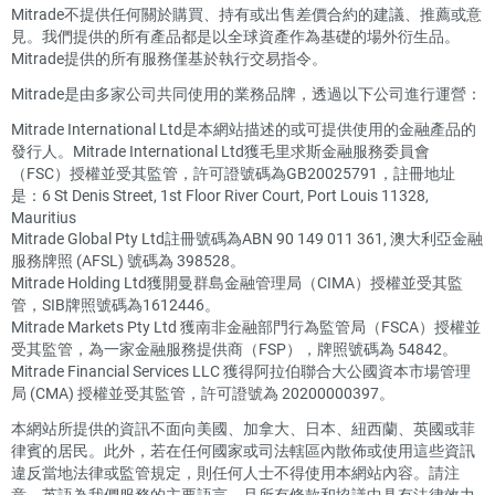
Mitrade不提供任何關於購買、持有或出售差價合約的建議、推薦或意
見。我們提供的所有產品都是以全球資產作為基礎的場外衍生品。
Mitrade提供的所有服務僅基於執行交易指令。
Mitrade是由多家公司共同使用的業務品牌，透過以下公司進行運營：
Mitrade International Ltd是本網站描述的或可提供使用的金融產品的
發行人。Mitrade International Ltd獲毛里求斯金融服務委員會
（FSC）授權並受其監管，許可證號碼為GB20025791，註冊地址
是：6 St Denis Street, 1st Floor River Court, Port Louis 11328,
Mauritius
Mitrade Global Pty Ltd註冊號碼為ABN 90 149 011 361, 澳大利亞金融
服務牌照 (AFSL) 號碼為 398528。
Mitrade Holding Ltd獲開曼群島金融管理局（CIMA）授權並受其監
管，SIB牌照號碼為1612446。
Mitrade Markets Pty Ltd 獲南非金融部門行為監管局（FSCA）授權並
受其監管，為一家金融服務提供商（FSP），牌照號碼為 54842。
Mitrade Financial Services LLC 獲得阿拉伯聯合大公國資本市場管理
局 (CMA) 授權並受其監管，許可證號為 20200000397。
本網站所提供的資訊不面向美國、加拿大、日本、紐西蘭、英國或菲
律賓的居民。此外，若在任何國家或司法轄區內散佈或使用這些資訊
違反當地法律或監管規定，則任何人士不得使用本網站內容。請注
意，英語為我們服務的主要語言，且所有條款和協議中具有法律效力