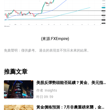
(來源:FXEmpire)
免責聲明：僅供參考。 過去的表現並不預示未來的結果。
推薦文章
美股反彈勢頭能否延續？黃金、美元指
數、費半指數、納指100技術分析
作者
Insights
昨日 09: 59
黃金價格預測：7月非農重磅來襲，金價