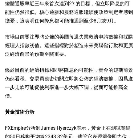
總體通脹率近三年來首次達到2%的目標，但立即降息的可
能性仍然很低。核心通脹和服務通脹繼續使政策制定者感到
擔憂，這表明任何降息都可能推遲到至少8月或9月。
市場目前關注即將公佈的美國每週失業救濟申請數據和採購
經理人指數初值。這些指標對於塑造未來美聯儲行動和更廣
泛經濟前景的預期至關重要。
鑑於目前的經濟指標和即將降息的可能性，黃金的短期前景
仍然看漲。交易員應密切關注即將公佈的經濟數據，因爲進
一步走軟可能促使利率進一步大幅下調，從而可能推高金
價。
黃金技術分析
FXEmpire分析師James Hyerczyk表示，黃金正在測試關鍵
的50日移動平均線2343.32美元。儘管它表現得像阻力位，