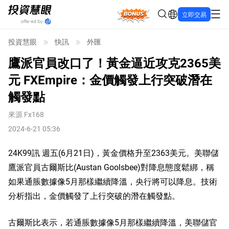
Bonus
立即交易
投資慧眼
快訊
外匯
鷹派官員改口了！黃金逼近攻克2365美
元 FXEmpire：金價觸發上行突破潛在
觸發點
來源
Fx168
2024-6-21 05:36
24K99訊 週五(6月21日)，黃金價格升至2363美元。美聯儲
鷹派官員古爾斯比(Austan Goolsbee)對降息態度鬆綁，稱
如果通脹數據像5月那樣繼續降溫，央行將可以降息。技術
分析指出，金價觸發了上行突破的潛在觸發點。
古爾斯比表示，若通脹數據像5月那樣繼續降溫，美聯儲官