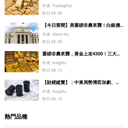
站上4300美元後還能漲嗎？
作者
TradingKey
昨日 09: 54
【今日要聞】美重磅非農來襲！白銀價
格漲4%，黃金創一個多月新高
作者
Alison Ho
昨日 09: 28
重磅非農來襲，黃金上攻4300！三大因
素預示金價升勢有望延續
作者
Insights
昨日 08: 12
【財經縱覽】：中東局勢博弈加劇、
WTI原油漲超4%，10年期美債殖利率、
作者
Insights
美元反彈，道指終結五連漲！
昨日 00: 18
熱門品種