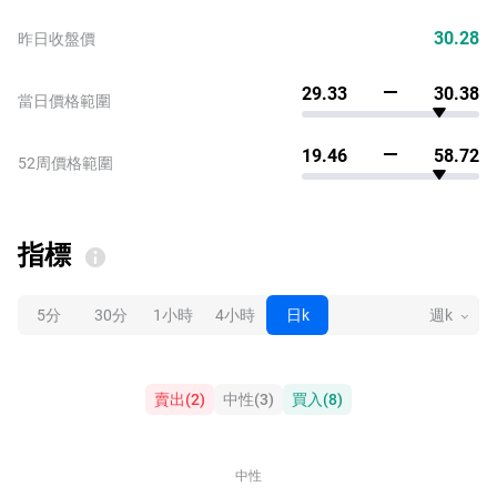
30.28
昨日收盤價
29.33
30.38
當日價格範圍
19.46
58.72
52周價格範圍
指標
5分
30分
1小時
4小時
日k
週k
賣出
(
2
)
中性
(
3
)
買入
(
8
)
中性