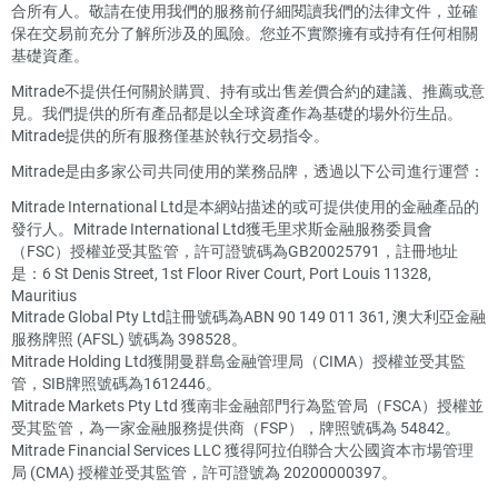
合所有人。敬請在使用我們的服務前仔細閱讀我們的法律文件，並確
保在交易前充分了解所涉及的風險。您並不實際擁有或持有任何相關
基礎資產。
Mitrade不提供任何關於購買、持有或出售差價合約的建議、推薦或意
見。我們提供的所有產品都是以全球資產作為基礎的場外衍生品。
Mitrade提供的所有服務僅基於執行交易指令。
Mitrade是由多家公司共同使用的業務品牌，透過以下公司進行運營：
Mitrade International Ltd是本網站描述的或可提供使用的金融產品的
發行人。Mitrade International Ltd獲毛里求斯金融服務委員會
（FSC）授權並受其監管，許可證號碼為GB20025791，註冊地址
是：6 St Denis Street, 1st Floor River Court, Port Louis 11328,
Mauritius
Mitrade Global Pty Ltd註冊號碼為ABN 90 149 011 361, 澳大利亞金融
服務牌照 (AFSL) 號碼為 398528。
Mitrade Holding Ltd獲開曼群島金融管理局（CIMA）授權並受其監
管，SIB牌照號碼為1612446。
Mitrade Markets Pty Ltd 獲南非金融部門行為監管局（FSCA）授權並
受其監管，為一家金融服務提供商（FSP），牌照號碼為 54842。
Mitrade Financial Services LLC 獲得阿拉伯聯合大公國資本市場管理
局 (CMA) 授權並受其監管，許可證號為 20200000397。