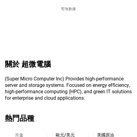
暫無數據
關於
超微電腦
(Super Micro Computer Inc) Provides high-performance
server and storage systems. Focused on energy efficiency,
high-performance computing (HPC), and green IT solutions
for enterprise and cloud applications.
熱門品種
黃金
歐元/美元
美國原油