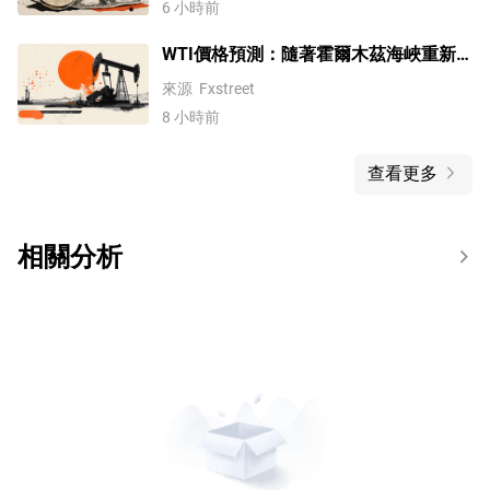
6 小時前
WTI價格預測：隨著霍爾木茲海峽重新
開放的希望，WTI下行可能指向67美元
來源
Fxstreet
附近
8 小時前
查看更多
相關分析