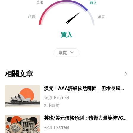
賣出
買入
超賣
超買
買入
展開
相關文章
澳元：AAA評級依然穩固，但增長風險
仍存 – BNY
來源
Fxstreet
2 小時前
英鎊/美元價格預測：積聚力量等待VCP
突破
來源
Fxstreet