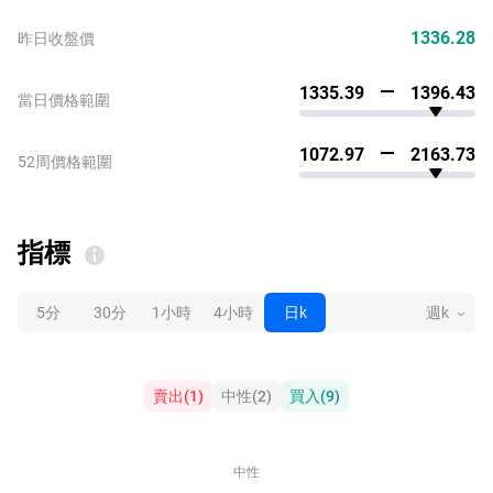
1336.28
昨日收盤價
1335.39
1396.43
當日價格範圍
1072.97
2163.73
52周價格範圍
指標
5分
30分
1小時
4小時
日k
週k
賣出
(
1
)
中性
(
2
)
買入
(
9
)
中性