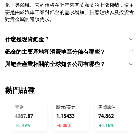
化工等領域。它的價格在近年來有著顯著的上漲趨勢，這主
要是由於汽車工業對鈀金的需求增加、供應短缺以及投資者
對貴金屬的避險需求。
什麽是現貨鈀金？
鈀金的主要產地和消費地區分佈有哪些？
與钯金產業相關的全球知名公司有哪些？
熱門品種
黃金
歐元/美元
美國原油
4267.87
1.15433
74.862
+0.49%
-0.08%
+1.18%