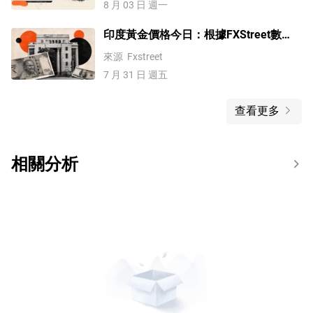
8 月 03 日 週一
印度黃金價格今日：根據FXStreet數
據，黃金下跌
來源
Fxstreet
7 月 31 日 週五
查看更多
相關分析