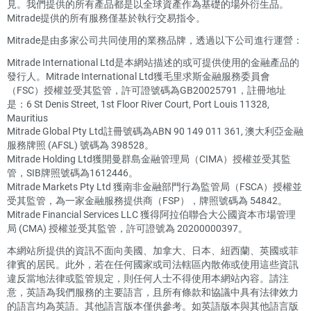
見。我們提供的所有產品都是以全球資產作為基礎的場外衍生品。
Mitrade提供的所有服務僅基於執行交易指令。
Mitrade是由多家公司共同使用的業務品牌，透過以下公司進行運營：
Mitrade International Ltd是本網站描述的或可提供使用的金融產品的
發行人。Mitrade International Ltd獲毛里求斯金融服務委員會
（FSC）授權並受其監管，許可證號碼為GB20025791，註冊地址
是：6 St Denis Street, 1st Floor River Court, Port Louis 11328,
Mauritius
Mitrade Global Pty Ltd註冊號碼為ABN 90 149 011 361, 澳大利亞金融
服務牌照 (AFSL) 號碼為 398528。
Mitrade Holding Ltd獲開曼群島金融管理局（CIMA）授權並受其監
管，SIB牌照號碼為1612446。
Mitrade Markets Pty Ltd 獲南非金融部門行為監管局（FSCA）授權並
受其監管，為一家金融服務提供商（FSP），牌照號碼為 54842。
Mitrade Financial Services LLC 獲得阿拉伯聯合大公國資本市場管理
局 (CMA) 授權並受其監管，許可證號為 20200000397。
本網站所提供的資訊不面向美國、加拿大、日本、紐西蘭、英國或菲
律賓的居民。此外，若在任何國家或司法轄區內散佈或使用這些資訊
違反當地法律或監管規定，則任何人士不得使用本網站內容。請注
意，英語為我們服務的主要語言，且所有條款和協議中具有法律效力
的語言均為英語。其他語言版本僅供參考。如英語版本與其他語言版