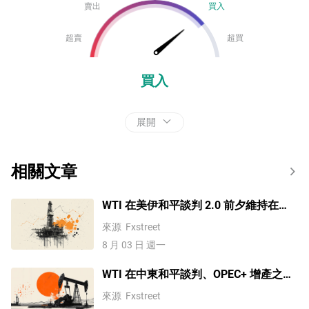
賣出
買入
超賣
超買
買入
展開
相關文章
WTI 在美伊和平談判 2.0 前夕維持在
78.50 美元附近走低
來源
Fxstreet
8 月 03 日 週一
WTI 在中東和平談判、OPEC+ 增產之際
守住 79.00 美元附近的跌幅
來源
Fxstreet