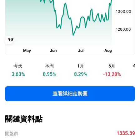
今天
本周
1月
6月
今
3.63
%
8.95
%
8.29
%
-13.28
%
查看詳細走勢圖
關鍵資料點
1335.39
開盤價