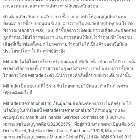
การลงทุนและสถานการณ์ทางการเงินของนักลงทุน
คำเตือนเกี่ยวกับความเสี่ยง: การซื้อขายอาจทำให้คุณสูญเสียเงินทุน
ทั้งหมด การซื้อขายอนุพันธ์แบบ OTC อาจไม่เหมาะสำหรับทุกคน โปรด
พิจารณาเอกสาร PDS, FSG, คำชี้แจงการเปิดเผยความเสี่ยงและข้อตกลง
ลูกค้าก่อนใช้บริการของเรา และตรวจสอบให้แน่ใจว่าคุณเข้าใจความ
เสี่ยงที่เกี่ยวข้องทั้งหมด โปรดทราบว่าคุณไม่ได้เป็นเจ้าของหรือมีผล
ประโยชน์ใด ๆ ในสินทรัพย์อ้างอิง
Mitrade ไม่ได้ให้คำปรึกษาหรือข้อแนะนำที่เกี่ยวข้องกับการได้รับ การถือ
ครอง หรือการละทิ้งตราสารต่าง ๆ ตราสารของเราเป็นแบบการซื้อขาย
โดยตรง โดย Mitrade จะดำเนินการส่งคำสั่งซื้อขายอย่างเดียวเท่านั้น
Mitrade เป็นแบรนด์ที่ใช้ร่วมกันโดยหลายบริษัทและดำเนินการผ่าน
บริษัทดังต่อไปนี้:
Mitrade International Ltd เป็นผู้ออกผลิตภัณฑ์ทางการเงินที่อธิบายไว้
หรือมีอยู่ในเว็บไซต์นี้ Mitrade International Ltd ได้รับอนุญาตและ
ควบคุมโดย Mauritius Financial Services Commission (FSC) และ
หมายเลขใบอนุญาตคือ GB20025791 ที่อยู่สำนักงานจดทะเบียนคือ 6 St
Denis Street, 1st Floor River Court, Port Louis 11328, Mauritius
หมายเลขใบอนุญาตของ Mitrade Global Pty Ltd คือ ABN 90 149 011