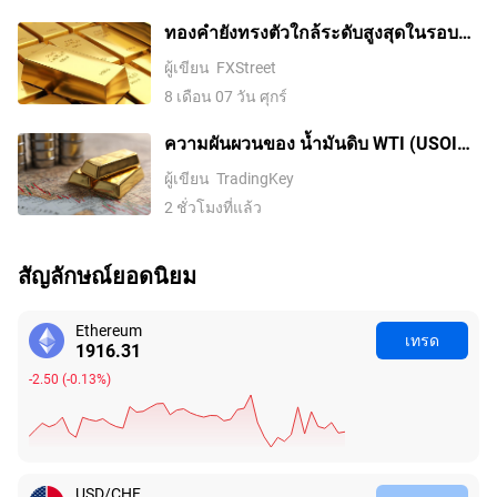
ทองคำยังทรงตัวใกล้ระดับสูงสุดในรอบ
เจ็ดสัปดาห์ ตลาดรอดีลช่องแคบฮอร์มุซ
ผู้เขียน
FXStreet
8 เดือน 07 วัน ศุกร์
ความผันผวนของ น้ำมันดิบ WTI (USOIL)
เพิ่มสูงขึ้นในวันที่ 9 ส.ค.: สิ่งที่ต้องจับตา
ผู้เขียน
TradingKey
2 ชั่วโมงที่แล้ว
สัญลักษณ์ยอดนิยม
Ethereum
เทรด
1916.28
-2.53
(
-0.13%
)
USD/CHF