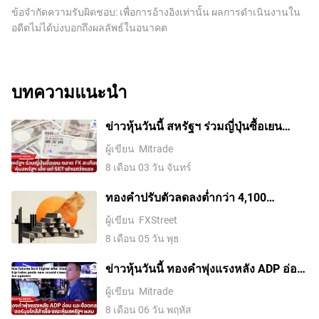
ข้อจำกัดความรับผิดชอบ: เพื่อการอ้างอิงเท่านั้น ผลการดำเนินงานใน
อดีตไม่ได้บ่งบอกถึงผลลัพธ์ในอนาคต
บทความแนะนำ
ข่าวหุ้นวันนี้ สหรัฐฯ ร่วมญี่ปุ่นซื้อเยน
ตลาด FX สะเทือน หุ้นสหรัฐฯ เด้ง แต่ SET
ผู้เขียน
Mitrade
เช้าแกว่งแรง
8 เดือน 03 วัน จันทร์
ทองคำปรับตัวลดลงต่ำกว่า 4,100
ดอลลาร์ ขณะที่ตลาดจับตาการเจรจา
ผู้เขียน
FXStreet
ระหว่างสหรัฐฯ กับอิหร่าน
8 เดือน 05 วัน พุธ
ข่าวหุ้นวันนี้ ทองคำพุ่งแรงหลัง ADP อ่อน
และข้อตกลงฮอร์มุซใกล้สำเร็จ ขณะหุ้น
ผู้เขียน
Mitrade
สหรัฐฯ ผสม
8 เดือน 06 วัน พฤหัส