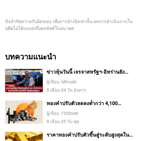
ข้อจำกัดความรับผิดชอบ: เพื่อการอ้างอิงเท่านั้น ผลการดำเนินงานใน
อดีตไม่ได้บ่งบอกถึงผลลัพธ์ในอนาคต
บทความแนะนำ
ข่าวหุ้นวันนี้ เจรจาสหรัฐฯ-อิหร่านยัง
สะดุด น้ำมันร่วง หุ้นโลกเด้ง แต่ SET ยัง
ผู้เขียน
Mitrade
ต้องพิสูจน์
8 เดือน 04 วัน อังคาร
ทองคำปรับตัวลดลงต่ำกว่า 4,100
ดอลลาร์ ขณะที่ตลาดจับตาการเจรจา
ผู้เขียน
FXStreet
ระหว่างสหรัฐฯ กับอิหร่าน
8 เดือน 05 วัน พุธ
ราคาทองคําปรับตัวขึ้นสู่ระดับสูงสุดใน