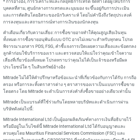
*
การอ้างอิง, การวิเคราะห์และกลยุทธ์การเทรด จัดทำโดยผู้ให้บริการ
บุคคลที่สาม, ศูนย์กลางการเทรดและมุมมอง จะขึ้นอยู่กับการประเมิน
และการตัดสินโดยอิสระของนักวิเคราะห์ โดยไม่คำนึงถึงวัตถุประสงค์
การลงทุนและสถานการณ์ทางการเงินของนักลงทุน
คำเตือนเกี่ยวกับความเสี่ยง: การซื้อขายอาจทำให้คุณสูญเสียเงินทุน
ทั้งหมด การซื้อขายอนุพันธ์แบบ OTC อาจไม่เหมาะสำหรับทุกคน โปรด
พิจารณาเอกสาร PDS, FSG, คำชี้แจงการเปิดเผยความเสี่ยงและข้อตกลง
ลูกค้าก่อนใช้บริการของเรา และตรวจสอบให้แน่ใจว่าคุณเข้าใจความ
เสี่ยงที่เกี่ยวข้องทั้งหมด โปรดทราบว่าคุณไม่ได้เป็นเจ้าของหรือมีผล
ประโยชน์ใด ๆ ในสินทรัพย์อ้างอิง
Mitrade ไม่ได้ให้คำปรึกษาหรือข้อแนะนำที่เกี่ยวข้องกับการได้รับ การถือ
ครอง หรือการละทิ้งตราสารต่าง ๆ ตราสารของเราเป็นแบบการซื้อขาย
โดยตรง โดย Mitrade จะดำเนินการส่งคำสั่งซื้อขายอย่างเดียวเท่านั้น
Mitrade เป็นแบรนด์ที่ใช้ร่วมกันโดยหลายบริษัทและดำเนินการผ่าน
บริษัทดังต่อไปนี้:
Mitrade International Ltd เป็นผู้ออกผลิตภัณฑ์ทางการเงินที่อธิบายไว้
หรือมีอยู่ในเว็บไซต์นี้ Mitrade International Ltd ได้รับอนุญาตและ
ควบคุมโดย Mauritius Financial Services Commission (FSC) และ
หมายเลขใบอนุญาตคือ GB20025791 ที่อยู่สำนักงานจดทะเบียนคือ 6 St