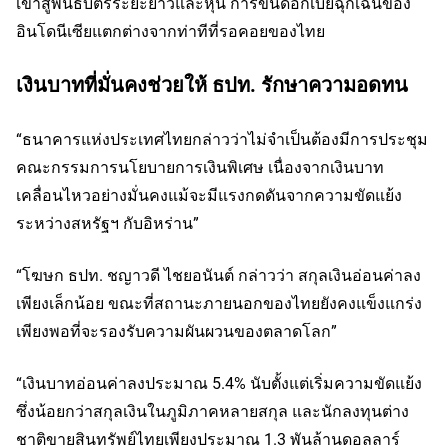
เข้าสู่พันธบัตรระยะยาวและหุ้น การขึ้นดอกเบี้ยฉุกเฉินของ
อินโดนีเซียแตกต่างจากท่าทีที่รอคอยของไทย
เงินบาทที่มั่นคงช่วยให้ ธปท. รักษาความอดทน
“ธนาคารแห่งประเทศไทยกล่าวว่าไม่จำเป็นต้องมีการประชุม
คณะกรรมการนโยบายการเงินพิเศษ เนื่องจากเงินบาท
เคลื่อนไหวอย่างมั่นคงแม้จะมีแรงกดดันจากความขัดแย้ง
ระหว่างสหรัฐฯ กับอิหร่าน”
“โฆษก ธปท. ชญาวดี ไชยอนันต์ กล่าวว่า สกุลเงินอ่อนค่าลง
เพียงเล็กน้อย ขณะที่สถานะภายนอกของไทยยังคงแข็งแกร่ง
เพียงพอที่จะรองรับความผันผวนของตลาดโลก”
“เงินบาทอ่อนค่าลงประมาณ 5.4% นับตั้งแต่เริ่มความขัดแย้ง
ซึ่งน้อยกว่าสกุลเงินในภูมิภาคหลายสกุล และนักลงทุนต่าง
ชาติขายสินทรัพย์ไทยเพียงประมาณ 1.3 พันล้านดอลลาร์