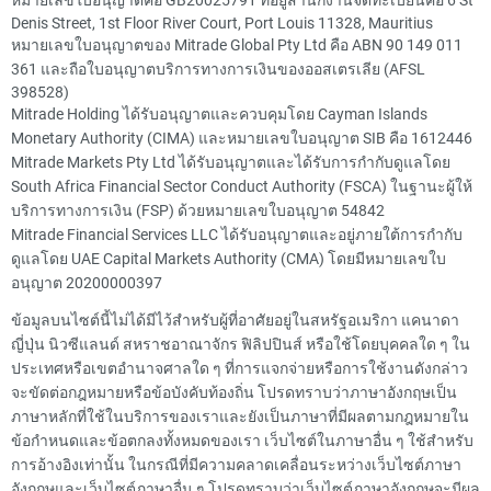
Denis Street, 1st Floor River Court, Port Louis 11328, Mauritius
หมายเลขใบอนุญาตของ Mitrade Global Pty Ltd คือ ABN 90 149 011
361 และถือใบอนุญาตบริการทางการเงินของออสเตรเลีย (AFSL
398528)
Mitrade Holding ได้รับอนุญาตและควบคุมโดย Cayman Islands
Monetary Authority (CIMA) และหมายเลขใบอนุญาต SIB คือ 1612446
Mitrade Markets Pty Ltd ได้รับอนุญาตและได้รับการกำกับดูแลโดย
South Africa Financial Sector Conduct Authority (FSCA) ในฐานะผู้ให้
บริการทางการเงิน (FSP) ด้วยหมายเลขใบอนุญาต 54842
Mitrade Financial Services LLC ได้รับอนุญาตและอยู่ภายใต้การกำกับ
ดูแลโดย UAE Capital Markets Authority (CMA) โดยมีหมายเลขใบ
อนุญาต 20200000397
ข้อมูลบนไซต์นี้ไม่ได้มีไว้สำหรับผู้ที่อาศัยอยู่ในสหรัฐอเมริกา แคนาดา
ญี่ปุ่น นิวซีแลนด์ สหราชอาณาจักร ฟิลิปปินส์ หรือใช้โดยบุคคลใด ๆ ใน
ประเทศหรือเขตอำนาจศาลใด ๆ ที่การแจกจ่ายหรือการใช้งานดังกล่าว
จะขัดต่อกฎหมายหรือข้อบังคับท้องถิ่น โปรดทราบว่าภาษาอังกฤษเป็น
ภาษาหลักที่ใช้ในบริการของเราและยังเป็นภาษาที่มีผลตามกฎหมายใน
ข้อกำหนดและข้อตกลงทั้งหมดของเรา เว็บไซต์ในภาษาอื่น ๆ ใช้สำหรับ
การอ้างอิงเท่านั้น ในกรณีที่มีความคลาดเคลื่อนระหว่างเว็บไซต์ภาษา
อังกฤษและเว็บไซต์ภาษาอื่น ๆ โปรดทราบว่าเว็บไซต์ภาษาอังกฤษจะมีผล