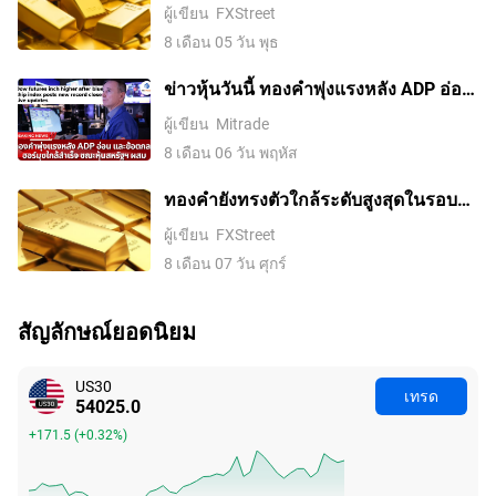
รอบสองสัปดาห์ ขณะที่ค่าเงินดอลลาร์
ผู้เขียน
FXStreet
สหรัฐอ่อนค่าลงจากความหวังในข้อตกลง
8 เดือน 05 วัน พุธ
อิหร่านและการเก็งการขึ้นดอกเบี้ยของ
เฟดที่ลดลง
ข่าวหุ้นวันนี้ ทองคำพุ่งแรงหลัง ADP อ่อน
และข้อตกลงฮอร์มุซใกล้สำเร็จ ขณะหุ้น
ผู้เขียน
Mitrade
สหรัฐฯ ผสม
8 เดือน 06 วัน พฤหัส
ทองคำยังทรงตัวใกล้ระดับสูงสุดในรอบ
เจ็ดสัปดาห์ ตลาดรอดีลช่องแคบฮอร์มุซ
ผู้เขียน
FXStreet
8 เดือน 07 วัน ศุกร์
สัญลักษณ์ยอดนิยม
US30
เทรด
54025.0
+171.5
(
+0.32%
)