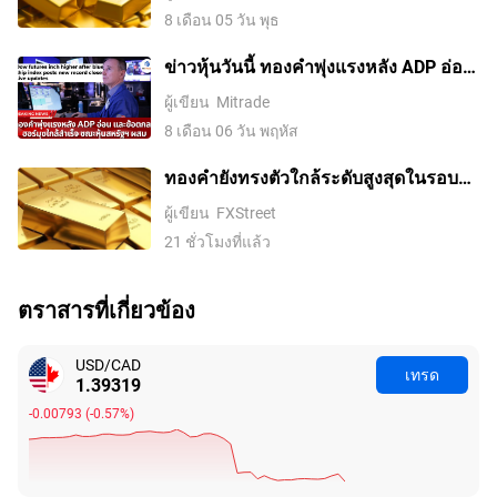
สหรัฐอ่อนค่าลงจากความหวังในข้อตกลง
8 เดือน 05 วัน พุธ
อิหร่านและการเก็งการขึ้นดอกเบี้ยของ
เฟดที่ลดลง
ข่าวหุ้นวันนี้ ทองคำพุ่งแรงหลัง ADP อ่อน
และข้อตกลงฮอร์มุซใกล้สำเร็จ ขณะหุ้น
ผู้เขียน
Mitrade
สหรัฐฯ ผสม
8 เดือน 06 วัน พฤหัส
ทองคำยังทรงตัวใกล้ระดับสูงสุดในรอบ
เจ็ดสัปดาห์ ตลาดรอดีลช่องแคบฮอร์มุซ
ผู้เขียน
FXStreet
21 ชั่วโมงที่แล้ว
ตราสารที่เกี่ยวข้อง
USD/CAD
เทรด
1.39319
-0.00793
(
-0.57%
)