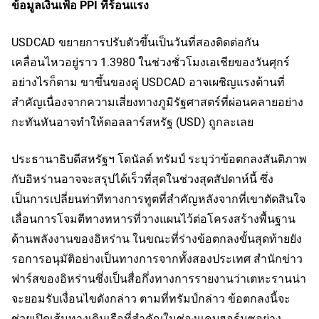
ข้อมูลเงินเฟ้อ PPI ที่ร้อนแรง
USDCAD ขยายการปรับตัวขึ้นเป็นวันที่สองติดต่อกัน
เคลื่อนไหวอยู่ราว 1.3980 ในช่วงชั่วโมงเอเชียของวันศุกร์
อย่างไรก็ตาม ขาขึ้นของคู่ USDCAD อาจเผชิญแรงต้านที่
สำคัญเนื่องจากความเสี่ยงทางภูมิรัฐศาสตร์ที่ผ่อนคลายอย่าง
กะทันหันอาจทำให้ดอลลาร์สหรัฐ (USD) ถูกละเลย
ประธานาธิบดีสหรัฐฯ โดนัลด์ ทรัมป์ ระบุว่าข้อตกลงสันติภาพ
กับอิหร่านอาจจะสรุปได้เร็วที่สุดในช่วงสุดสัปดาห์นี้ ซึ่ง
เป็นการเปลี่ยนท่าทีทางการทูตที่สำคัญหลังจากที่เขาตัดสินใจ
เลื่อนการโจมตีทางทหารที่วางแผนไว้ต่อโครงสร้างพื้นฐาน
ด้านพลังงานของอิหร่าน ในขณะที่ร่างข้อตกลงขั้นสุดท้ายยัง
รอการอนุมัติอย่างเป็นทางการจากทั้งสองประเทศ สำนักข่าว
ฟาร์สของอิหร่านซึ่งเป็นสื่อกึ่งทางการรายงานว่าเตหะรานน่า
จะยอมรับเงื่อนไขดังกล่าว ตามที่ทรัมป์กล่าว ข้อตกลงนี้จะ
ช่วยเปิดเส้นทางเดินเรือที่สำคัญในช่องแคบฮอร์มุซอย่าง