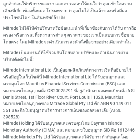
ลูกค้าก่อนใช้บริการของเรา และตรวจสอบให้แน่ใจว่าคุณเข้าใจความ
เสี่ยงที่เกี่ยวข้องทั้งหมด โปรดทราบว่าคุณไม่ได้เป็นเจ้าของหรือมีผล
ประโยชน์ใด ๆ ในสินทรัพย์อ้างอิง
Mitrade ไม่ได้ให้คำปรึกษาหรือข้อแนะนำที่เกี่ยวข้องกับการได้รับ การถือ
ครอง หรือการละทิ้งตราสารต่าง ๆ ตราสารของเราเป็นแบบการซื้อขาย
โดยตรง โดย Mitrade จะดำเนินการส่งคำสั่งซื้อขายอย่างเดียวเท่านั้น
Mitrade เป็นแบรนด์ที่ใช้ร่วมกันโดยหลายบริษัทและดำเนินการผ่าน
บริษัทดังต่อไปนี้:
Mitrade International Ltd เป็นผู้ออกผลิตภัณฑ์ทางการเงินที่อธิบายไว้
หรือมีอยู่ในเว็บไซต์นี้ Mitrade International Ltd ได้รับอนุญาตและ
ควบคุมโดย Mauritius Financial Services Commission (FSC) และ
หมายเลขใบอนุญาตคือ GB20025791 ที่อยู่สำนักงานจดทะเบียนคือ 6 St
Denis Street, 1st Floor River Court, Port Louis 11328, Mauritius
หมายเลขใบอนุญาตของ Mitrade Global Pty Ltd คือ ABN 90 149 011
361 และถือใบอนุญาตบริการทางการเงินของออสเตรเลีย (AFSL
398528)
Mitrade Holding ได้รับอนุญาตและควบคุมโดย Cayman Islands
Monetary Authority (CIMA) และหมายเลขใบอนุญาต SIB คือ 1612446
Mitrade Markets Pty Ltd ได้รับอนุญาตและได้รับการกำกับดูแลโดย