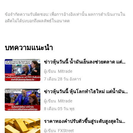
ข้อจำกัดความรับผิดชอบ: เพื่อการอ้างอิงเท่านั้น ผลการดำเนินงานใน
อดีตไม่ได้บ่งบอกถึงผลลัพธ์ในอนาคต
บทความแนะนำ
ข่าวหุ้นวันนี้ น้ำมันเย็นลงช่วยตลาด แต่
Fed กับหุ้นเทคยังทำให้นักลงทุนต้องระวัง
ผู้เขียน
Mitrade
7 เดือน 28 วัน อังคาร
ข่าวหุ้นวันนี้ หุ้นโลกทำไฮใหม่ แต่น้ำมัน-
ฮาร์ดแวร์จีนทำตลาดดีใจไม่สุด
ผู้เขียน
Mitrade
8 เดือน 05 วัน พุธ
ราคาทองคําปรับตัวขึ้นสู่ระดับสูงสุดใน
รอบสองสัปดาห์ ขณะที่ค่าเงินดอลลาร์
ผู้เขียน
FXStreet