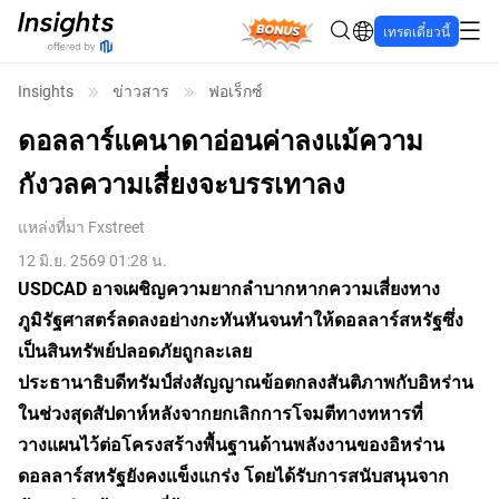
Bonus
เทรดเดี๋ยวนี้
Insights
ข่าวสาร
ฟอเร็กซ์
ดอลลาร์แคนาดาอ่อนค่าลงแม้ความ
กังวลความเสี่ยงจะบรรเทาลง
แหล่งที่มา
Fxstreet
12 มิ.ย. 2569 01:28 น.
USDCAD อาจเผชิญความยากลำบากหากความเสี่ยงทาง
ภูมิรัฐศาสตร์ลดลงอย่างกะทันหันจนทำให้ดอลลาร์สหรัฐซึ่ง
เป็นสินทรัพย์ปลอดภัยถูกละเลย
ประธานาธิบดีทรัมป์ส่งสัญญาณข้อตกลงสันติภาพกับอิหร่าน
ในช่วงสุดสัปดาห์หลังจากยกเลิกการโจมตีทางทหารที่
วางแผนไว้ต่อโครงสร้างพื้นฐานด้านพลังงานของอิหร่าน
ดอลลาร์สหรัฐยังคงแข็งแกร่ง โดยได้รับการสนับสนุนจาก