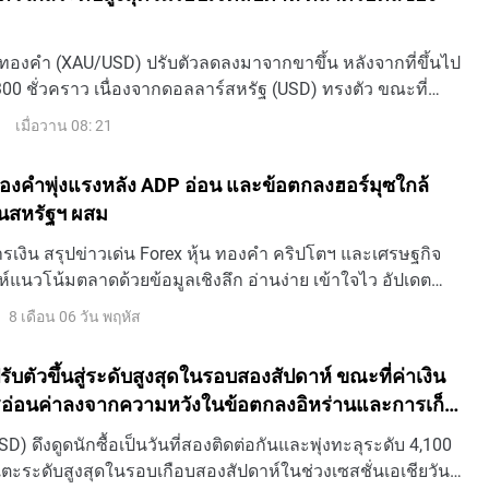
ทองคํา (XAU/USD) ปรับตัวลดลงมาจากขาขึ้น หลังจากที่ขึ้นไป
300 ชั่วคราว เนื่องจากดอลลาร์สหรัฐ (USD) ทรงตัว ขณะที่
รยืนยันว่ามีโอกาสเกิดข้อตกลงระหว่างอิหร่านและโอมาน
เมื่อวาน 08: 21
คบฮอร์มุซ ขณะที่เขียนข่าวนี้ XAU/USD เคลื่อนไหวอยู่รอบ ๆ
น 0.30% ในราย
้ ทองคำพุ่งแรงหลัง ADP อ่อน และข้อตกลงฮอร์มุซใกล้
้นสหรัฐฯ ผสม
เงิน สรุปข่าวเด่น Forex หุ้น ทองคำ คริปโตฯ และเศรษฐกิจ
ห์แนวโน้มตลาดด้วยข้อมูลเชิงลึก อ่านง่าย เข้าใจไว อัปเดต
8 เดือน 06 วัน พฤหัส
บตัวขึ้นสู่ระดับสูงสุดในรอบสองสัปดาห์ ขณะที่ค่าเงิน
ฐอ่อนค่าลงจากความหวังในข้อตกลงอิหร่านและการเก็ง
ี้ยของเฟดที่ลดลง
) ดึงดูดนักซื้อเป็นวันที่สองติดต่อกันและพุ่งทะลุระดับ 4,100
ตะระดับสูงสุดในรอบเกือบสองสัปดาห์ในช่วงเซสชั่นเอเชียวัน