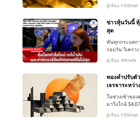
พุธ
ผู้เขียน
FXStreet
ข่าวหุ้นวันนี
สุด
ทันทุกกระแสการ
รอบวัน วิเคราะ
ล่าสุดที่นี่
ผู้เขียน
Mitrade
ทองคำปรับตัว
เจรจาระหว่าง
ในช่วงเช้าของ
มาวิ่งใกล้ $4,
อัตราดอกเบี้ย
ผู้เขียน
FXStreet
ตะวันออกกลาง