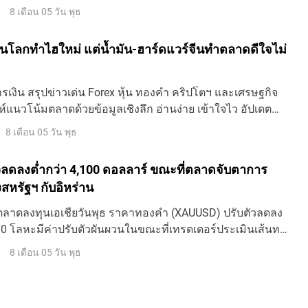
8 เดือน 05 วัน พุธ
้ หุ้นโลกทำไฮใหม่ แต่น้ำมัน-ฮาร์ดแวร์จีนทำตลาดดีใจไม่
เงิน สรุปข่าวเด่น Forex หุ้น ทองคำ คริปโตฯ และเศรษฐกิจ
ห์แนวโน้มตลาดด้วยข้อมูลเชิงลึก อ่านง่าย เข้าใจไว อัปเดต
8 เดือน 05 วัน พุธ
ลดลงต่ำกว่า 4,100 ดอลลาร์ ขณะที่ตลาดจับตาการ
สหรัฐฯ กับอิหร่าน
ตลาดลงทุนเอเชียวันพุธ ราคาทองคํา (XAUUSD) ปรับตัวลดลง
070 โลหะมีค่าปรับตัวผันผวนในขณะที่เทรดเดอร์ประเมินเส้นทาง
ของธนาคารกลางสหรัฐฯ (เฟด) ท่ามกลางความไม่แน่นอนใน
8 เดือน 05 วัน พุธ