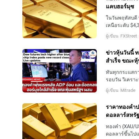
แคบฮอร์มุซ
ในวันพฤหัสบดี 
เหนือระดับ $4,
เทรดเดอร์รอกา
ผู้เขียน
FXStreet
เกี่ยวกับช่องแ
$4,260 เพิ่มขึ้
ข่าวหุ้นวันนี
สำเร็จ ขณะหุ
ทันทุกกระแสการ
รอบวัน วิเคราะ
ล่าสุดที่นี่
ผู้เขียน
Mitrade
ราคาทองคําปรั
ดอลลาร์สหรั
การขึ้นดอกเบ
ทองคํา (XAU/USD
ดอลลาร์ขึ้นไปแ