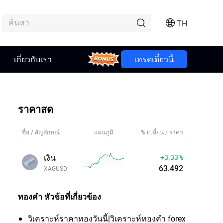
TH
เกี่ยวกับเรา
Bonus
เทรดเดี๋ยวนี้
ราคาสด
ชื่อ / สัญลักษณ์
แผนภูมิ
% เปลี่ยน / ราคา
เงิน
+3.33%
63.492
XAGUSD
ทองคำ
หัวข้อที่เกี่ยวข้อง
วิเคราะห์ราคาทองวันนี้|วิเคราะห์ทองคํา forex