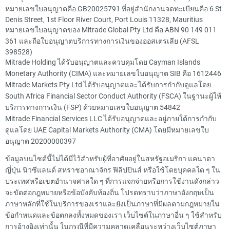
หมายเลขใบอนุญาตคือ GB20025791 ที่อยู่สำนักงานจดทะเบียนคือ 6 St
Denis Street, 1st Floor River Court, Port Louis 11328, Mauritius
หมายเลขใบอนุญาตของ Mitrade Global Pty Ltd คือ ABN 90 149 011
361 และถือใบอนุญาตบริการทางการเงินของออสเตรเลีย (AFSL
398528)
Mitrade Holding ได้รับอนุญาตและควบคุมโดย Cayman Islands
Monetary Authority (CIMA) และหมายเลขใบอนุญาต SIB คือ 1612446
Mitrade Markets Pty Ltd ได้รับอนุญาตและได้รับการกำกับดูแลโดย
South Africa Financial Sector Conduct Authority (FSCA) ในฐานะผู้ให้
บริการทางการเงิน (FSP) ด้วยหมายเลขใบอนุญาต 54842
Mitrade Financial Services LLC ได้รับอนุญาตและอยู่ภายใต้การกำกับ
ดูแลโดย UAE Capital Markets Authority (CMA) โดยมีหมายเลขใบ
อนุญาต 20200000397
ข้อมูลบนไซต์นี้ไม่ได้มีไว้สำหรับผู้ที่อาศัยอยู่ในสหรัฐอเมริกา แคนาดา
ญี่ปุ่น นิวซีแลนด์ สหราชอาณาจักร ฟิลิปปินส์ หรือใช้โดยบุคคลใด ๆ ใน
ประเทศหรือเขตอำนาจศาลใด ๆ ที่การแจกจ่ายหรือการใช้งานดังกล่าว
จะขัดต่อกฎหมายหรือข้อบังคับท้องถิ่น โปรดทราบว่าภาษาอังกฤษเป็น
ภาษาหลักที่ใช้ในบริการของเราและยังเป็นภาษาที่มีผลตามกฎหมายใน
ข้อกำหนดและข้อตกลงทั้งหมดของเรา เว็บไซต์ในภาษาอื่น ๆ ใช้สำหรับ
การอ้างอิงเท่านั้น ในกรณีที่มีความคลาดเคลื่อนระหว่างเว็บไซต์ภาษา