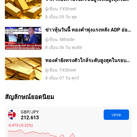
รอบสองสัปดาห์ ขณะที่ค่าเงินดอลลาร์
ผู้เขียน
FXStreet
สหรัฐอ่อนค่าลงจากความหวังในข้อตกลง
8 เดือน 05 วัน พุธ
อิหร่านและการเก็งการขึ้นดอกเบี้ยของ
เฟดที่ลดลง
ข่าวหุ้นวันนี้ ทองคำพุ่งแรงหลัง ADP อ่อน
และข้อตกลงฮอร์มุซใกล้สำเร็จ ขณะหุ้น
ผู้เขียน
Mitrade
สหรัฐฯ ผสม
8 เดือน 06 วัน พฤหัส
ทองคำยังทรงตัวใกล้ระดับสูงสุดในรอบ
เจ็ดสัปดาห์ ตลาดรอดีลช่องแคบฮอร์มุซ
ผู้เขียน
FXStreet
8 เดือน 07 วัน ศุกร์
สัญลักษณ์ยอดนิยม
GBP/JPY
เทรด
212.613
-0.473
(
-0.22%
)