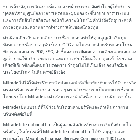
*
การอ้างอิง, การวิเคราะห์และกลยุทธ์การเทรด จัดทำโดยผู้ให้บริการ
บุคคลที่สาม, ศูนย์กลางการเทรดและมุมมอง จะขึ้นอยู่กับการประเมิน
และการตัดสินโดยอิสระของนักวิเคราะห์ โดยไม่คำนึงถึงวัตถุประสงค์
การลงทุนและสถานการณ์ทางการเงินของนักลงทุน
คำเตือนเกี่ยวกับความเสี่ยง: การซื้อขายอาจทำให้คุณสูญเสียเงินทุน
ทั้งหมด การซื้อขายอนุพันธ์แบบ OTC อาจไม่เหมาะสำหรับทุกคน โปรด
พิจารณาเอกสาร PDS, FSG, คำชี้แจงการเปิดเผยความเสี่ยงและข้อตกลง
ลูกค้าก่อนใช้บริการของเรา และตรวจสอบให้แน่ใจว่าคุณเข้าใจความ
เสี่ยงที่เกี่ยวข้องทั้งหมด โปรดทราบว่าคุณไม่ได้เป็นเจ้าของหรือมีผล
ประโยชน์ใด ๆ ในสินทรัพย์อ้างอิง
Mitrade ไม่ได้ให้คำปรึกษาหรือข้อแนะนำที่เกี่ยวข้องกับการได้รับ การถือ
ครอง หรือการละทิ้งตราสารต่าง ๆ ตราสารของเราเป็นแบบการซื้อขาย
โดยตรง โดย Mitrade จะดำเนินการส่งคำสั่งซื้อขายอย่างเดียวเท่านั้น
Mitrade เป็นแบรนด์ที่ใช้ร่วมกันโดยหลายบริษัทและดำเนินการผ่าน
บริษัทดังต่อไปนี้:
Mitrade International Ltd เป็นผู้ออกผลิตภัณฑ์ทางการเงินที่อธิบายไว้
หรือมีอยู่ในเว็บไซต์นี้ Mitrade International Ltd ได้รับอนุญาตและ
ควบคุมโดย Mauritius Financial Services Commission (FSC) และ