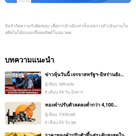
ข้อจำกัดความรับผิดชอบ: เพื่อการอ้างอิงเท่านั้น ผลการดำเนินงานใน
อดีตไม่ได้บ่งบอกถึงผลลัพธ์ในอนาคต
บทความแนะนำ
ข่าวหุ้นวันนี้ เจรจาสหรัฐฯ-อิหร่านยัง
สะดุด น้ำมันร่วง หุ้นโลกเด้ง แต่ SET ยัง
ผู้เขียน
Mitrade
ต้องพิสูจน์
8 เดือน 04 วัน อังคาร
ทองคำปรับตัวลดลงต่ำกว่า 4,100
ดอลลาร์ ขณะที่ตลาดจับตาการเจรจา
ผู้เขียน
FXStreet
ระหว่างสหรัฐฯ กับอิหร่าน
8 เดือน 05 วัน พุธ
ราคาทองคําปรับตัวขึ้นสู่ระดับสูงสุดใน