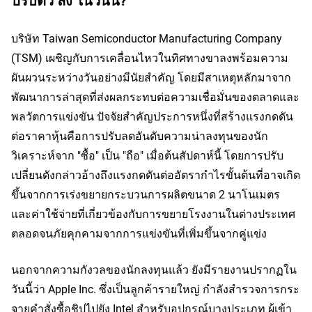
ปรับตัว ลง ในวันนี้?
บริษัท Taiwan Semiconductor Manufacturing Company
(TSM) เผชิญกับการเคลื่อนไหวในทิศทางขาลงพร้อมความ
ผันผวนระหว่างวันอย่างมีนัยสำคัญ โดยมีสาเหตุหลักมาจาก
พัฒนาการล่าสุดที่ส่งผลกระทบต่อความเชื่อมั่นของตลาดและ
พลวัตการแข่งขัน ปัจจัยสำคัญประการหนึ่งที่สร้างแรงกดดัน
ต่อราคาหุ้นคือการปรับลดอันดับความน่าลงทุนของนัก
วิเคราะห์จาก "ซื้อ" เป็น "ถือ" เมื่อต้นสัปดาห์นี้ โดยการปรับ
เปลี่ยนดังกล่าวอ้างถึงแรงกดดันต่ออัตรากำไรขั้นต้นที่อาจเกิด
ขึ้นจากการเร่งขยายกระบวนการผลิตขนาด 2 นาโนเมตร
และค่าใช้จ่ายที่เกี่ยวข้องกับการขยายโรงงานในต่างประเทศ
ตลอดจนภัยคุกคามจากการแข่งขันที่เพิ่มขึ้นจากคู่แข่ง
นอกจากความกังวลของนักลงทุนแล้ว ยังมีรายงานปรากฏใน
วันนี้ว่า Apple Inc. ซึ่งเป็นลูกค้ารายใหญ่ กำลังสำรวจการกระ
จายคำสั่งซื้อชิปไปยัง Intel สำหรับอุปกรณ์บางประเภท ผู้เข้า