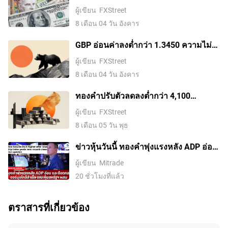
100.00 ขณะที่ความตึงเครียดระหว่าง
ผู้เขียน
FXStreet
สหรัฐฯ กับอิหร่านช่วยหนุน
8 เดือน 04 วัน อังคาร
GBP อ่อนค่าลงต่ำกว่า 1.3450 ความไม่
แน่นอนระหว่างสหรัฐฯ-อิหร่านหนุน
ผู้เขียน
FXStreet
ดอลลาร์ในฐานะสินทรัพย์ปลอดภัย
8 เดือน 04 วัน อังคาร
ทองคำปรับตัวลดลงต่ำกว่า 4,100
ดอลลาร์ ขณะที่ตลาดจับตาการเจรจา
ผู้เขียน
FXStreet
ระหว่างสหรัฐฯ กับอิหร่าน
8 เดือน 05 วัน พุธ
ข่าวหุ้นวันนี้ ทองคำพุ่งแรงหลัง ADP อ่อน
และข้อตกลงฮอร์มุซใกล้สำเร็จ ขณะหุ้น
ผู้เขียน
Mitrade
สหรัฐฯ ผสม
20 ชั่วโมงที่แล้ว
ตราสารที่เกี่ยวข้อง