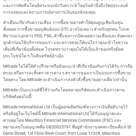
และการตัดสินโดยอิสระของนักวิเคราะห์ โดยไม่คำนึงถึงวัตถุประสงค์
การลงทุนและสถานการณ์ทางการเงินของนักลงทุน
คำเตือนเกี่ยวกับความเสี่ยง: การซื้อขายอาจทำให้คุณสูญเสียเงินทุน
ทั้งหมด การซื้อขายอนุพันธ์แบบ OTC อาจไม่เหมาะสำหรับทุกคน โปรด
พิจารณาเอกสาร PDS, FSG, คำชี้แจงการเปิดเผยความเสี่ยงและข้อตกลง
ลูกค้าก่อนใช้บริการของเรา และตรวจสอบให้แน่ใจว่าคุณเข้าใจความ
เสี่ยงที่เกี่ยวข้องทั้งหมด โปรดทราบว่าคุณไม่ได้เป็นเจ้าของหรือมีผล
ประโยชน์ใด ๆ ในสินทรัพย์อ้างอิง
Mitrade ไม่ได้ให้คำปรึกษาหรือข้อแนะนำที่เกี่ยวข้องกับการได้รับ การถือ
ครอง หรือการละทิ้งตราสารต่าง ๆ ตราสารของเราเป็นแบบการซื้อขาย
โดยตรง โดย Mitrade จะดำเนินการส่งคำสั่งซื้อขายอย่างเดียวเท่านั้น
Mitrade เป็นแบรนด์ที่ใช้ร่วมกันโดยหลายบริษัทและดำเนินการผ่าน
บริษัทดังต่อไปนี้:
Mitrade International Ltd เป็นผู้ออกผลิตภัณฑ์ทางการเงินที่อธิบายไว้
หรือมีอยู่ในเว็บไซต์นี้ Mitrade International Ltd ได้รับอนุญาตและ
ควบคุมโดย Mauritius Financial Services Commission (FSC) และ
หมายเลขใบอนุญาตคือ GB20025791 ที่อยู่สำนักงานจดทะเบียนคือ 6 St
Denis Street, 1st Floor River Court, Port Louis 11328, Mauritius