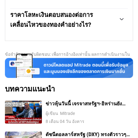
ทองคําก็ตาม ในฐานะที่เป็นสินทรัพย์ที่ไม่ให้ผลตอบแทน
โลหะเงินมีการใช้กันอย่างแพร่หลายในอุตสาหกรรม โดย
โลหะเงินมีแนวโน้มที่จะเพิ่มขึ้นเมื่ออัตราดอกเบี้ยลดลง การ
เฉพาะอย่างยิ่งในภาคส่วนต่างๆ เช่น อิเล็กทรอนิกส์หรือ
ราคาโลหะเงินตอบสนองต่อการ
เคลื่อนไหวของโลหะเงินยังขึ้นอยู่กับพฤติกรรมของดอลลาร์
พลังงานแสงอาทิตย์ เนื่องจากโลหะเงินสามารถนําไฟฟ้าได้สูง
สหรัฐ (USD) เพราะสินทรัพย์โลหะเงินซื้อขายด้วยราคาเป็น
เคลื่อนไหวของทองคําอย่างไร?
ที่สุดชนิดหนึ่งเมื่อเทียบกับโลหะทั้งหมด มากกว่าทองแดงและ
ดอลลาร์ (XAGUSD) ดอลลาร์ที่แข็งค่ามีแนวโน้มที่จะรักษา
ทองคํา ความต้องการโลหะที่เพิ่มขึ้นสามารถทำให้ราคาโลหะ
ราคาโลหะเงินมีแนวโน้มที่จะเคลื่อนไหวตามราคาทองคํา
ราคาโลหะเงินไว้ แต่หากดอลลาร์อ่อนค่าลง มีแนวโน้มที่จะ
เงินเพิ่มขึ้นได้ การเปลี่ยนแปลงในระบบเศรษฐกิจของสหรัฐฯ
เมื่อราคาทองคําสูงขึ้น โลหะเงินมักจะเคลื่อนไหวามความ
ผลักดันราคาโลหะเงินให้สูงขึ้น ปัจจัยอื่นๆ เช่น อุปสงค์การ
จีน และอินเดียยังสามารถส่งผลต่อการแกว่งตัวของราคา
เหมาะสม อย่างไรก็ตาม สถานะของสินทรัพย์ทั้งสองไม่ได้อยู่
ลงทุน อุปทานการขุด (โลหะเงินมีมากกว่าทองคํามาก) และ
โลหะเงิน ในสหรัฐฯ และโดยเฉพาะอย่างยิ่งจีน ภาค
ในฐานะสินทรัพย์ปลอดภัยที่มีความคล้ายคลึงกัน อัตราส่วน
อัตราการนำกลับมาใช้ก็อาจส่งผลต่อราคาโลหะเงินได้เช่นกัน
ข้อจำกัดความรับผิดชอบ: เพื่อการอ้างอิงเท่านั้น ผลการดำเนินงานใน
อุตสาหกรรมขนาดใหญ่ของพวกเขาใช้โลหะเงินใน
เปรียบเทียบทองคําและโลหะเงินจะให้ข้อมูลของจํานวนออนซ์
อดีตไม่ได้บ่งบอกถึงผลลัพธ์ในอนาคต
กระบวนการต่างๆ ในอินเดีย ความต้องการโลหะมีค่าของผู้
ของโลหะเงินที่จําเป็นเพื่อให้เท่ากับมูลค่าของทองคําหนึ่ง
บริโภคเพื่อเอาไปสร้างเครื่องประดับก็มีบทบาทสําคัญในกา
ออนซ์ อัตราส่วนเปรียบทียบนี้อาจช่วยในการกําหนดการ
รกําหนดราคาโลหะเงินเช่นกัน
ประเมินมูลค่าสัมพัทธ์ระหว่างโลหะทั้งสอง นักลงทุนบางคน
อาจพิจารณาว่าหากอัตราส่วนนี้สูง จะหมายความว่าโลหะเงิน
บทความแนะนำ
มีมูลค่าต่ำเกินไป หรือทองคํามีมูลค่าสูงเกินไป ในทางตรงกัน
ข้าม อัตราส่วนที่ต่ำอาจบ่งบอกว่าทองคํามีมูลค่าต่ำกินไปเมื่อ
เทียบกับโลหะเงิน
ข่าวหุ้นวันนี้ เจรจาสหรัฐฯ-อิหร่านยัง
สะดุด น้ำมันร่วง หุ้นโลกเด้ง แต่ SET ยัง
ผู้เขียน
Mitrade
ต้องพิสูจน์
8 เดือน 04 วัน อังคาร
ดัชนีดอลลาร์สหรัฐ (DXY) ทรงตัวราวๆ