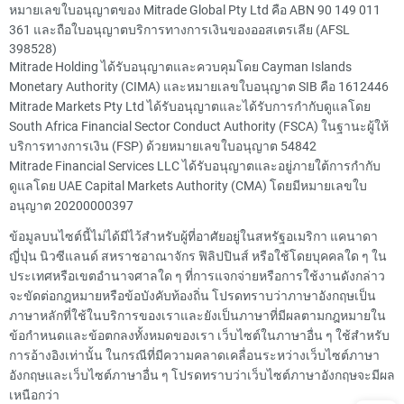
หมายเลขใบอนุญาตของ Mitrade Global Pty Ltd คือ ABN 90 149 011
361 และถือใบอนุญาตบริการทางการเงินของออสเตรเลีย (AFSL
398528)
Mitrade Holding ได้รับอนุญาตและควบคุมโดย Cayman Islands
Monetary Authority (CIMA) และหมายเลขใบอนุญาต SIB คือ 1612446
Mitrade Markets Pty Ltd ได้รับอนุญาตและได้รับการกำกับดูแลโดย
South Africa Financial Sector Conduct Authority (FSCA) ในฐานะผู้ให้
บริการทางการเงิน (FSP) ด้วยหมายเลขใบอนุญาต 54842
Mitrade Financial Services LLC ได้รับอนุญาตและอยู่ภายใต้การกำกับ
ดูแลโดย UAE Capital Markets Authority (CMA) โดยมีหมายเลขใบ
อนุญาต 20200000397
ข้อมูลบนไซต์นี้ไม่ได้มีไว้สำหรับผู้ที่อาศัยอยู่ในสหรัฐอเมริกา แคนาดา
ญี่ปุ่น นิวซีแลนด์ สหราชอาณาจักร ฟิลิปปินส์ หรือใช้โดยบุคคลใด ๆ ใน
ประเทศหรือเขตอำนาจศาลใด ๆ ที่การแจกจ่ายหรือการใช้งานดังกล่าว
จะขัดต่อกฎหมายหรือข้อบังคับท้องถิ่น โปรดทราบว่าภาษาอังกฤษเป็น
ภาษาหลักที่ใช้ในบริการของเราและยังเป็นภาษาที่มีผลตามกฎหมายใน
ข้อกำหนดและข้อตกลงทั้งหมดของเรา เว็บไซต์ในภาษาอื่น ๆ ใช้สำหรับ
การอ้างอิงเท่านั้น ในกรณีที่มีความคลาดเคลื่อนระหว่างเว็บไซต์ภาษา
อังกฤษและเว็บไซต์ภาษาอื่น ๆ โปรดทราบว่าเว็บไซต์ภาษาอังกฤษจะมีผล
เหนือกว่า