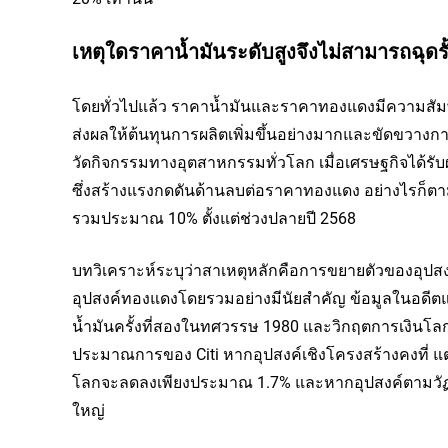
เหตุใดราคาน้ำมันระดับสูงจึงไม่สามารถฉุดร
โดยทั่วไปแล้ว ราคาน้ำมันและราคาทองแดงมีความสัมพันธ
ส่งผลให้ต้นทุนการผลิตเพิ่มขึ้นอย่างมากและขัดขวางการ
วัดกิจกรรมทางอุตสาหกรรมทั่วโลก เมื่อเศรษฐกิจไ
ซึ่งสร้างแรงกดดันด้านลบต่อราคาทองแดง อย่างไรก็ตาม
รวมประมาณ 10% ตั้งแต่ช่วงปลายปี 2568
บทวิเคราะห์ระบุว่าสาเหตุหลักคือการขยายตัวของอุปส
อุปสงค์ทองแดงโดยรวมอย่างมีนัยสำคัญ ข้อมูลในอดีตแส
น้ำมันครั้งที่สองในทศวรรษ 1980 และวิกฤตการเงินโลก
ประมาณการของ Citi หากอุปสงค์เชิงโครงสร้างคงที่ แ
โลกจะลดลงเพียงประมาณ 1.7% และหากอุปสงค์ตามวัฏจั
ใหญ่