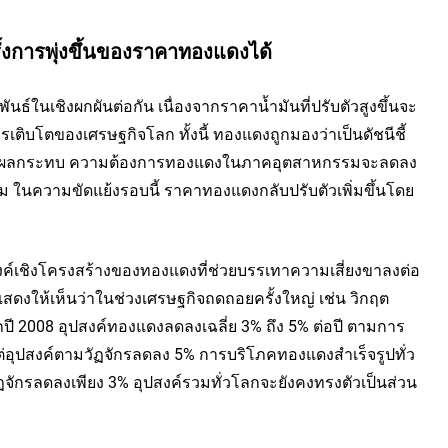
ั้งการพุ่งขึ้นของราคาทองแดงได้
์ในเชิงผกผันต่อกัน เนื่องจากราคาน้ำมันที่ปรับตัวสูงขึ้นจะ
เติบโตของเศรษฐกิจโลก ทั้งนี้ ทองแดงถูกมองว่าเป็นดัชนีชี้
ด้รับผลกระทบ ความต้องการทองแดงในภาคอุตสาหกรรมจะลดลง 
 ในความขัดแย้งรอบนี้ ราคาทองแดงกลับปรับตัวเพิ่มขึ้นโดย
งค์เชิงโครงสร้างของทองแดงที่ช่วยบรรเทาความเสี่ยงขาลงต่อ
ดงให้เห็นว่าในช่วงเศรษฐกิจถดถอยครั้งใหญ่ เช่น วิกฤต
ปี 2008 อุปสงค์ทองแดงลดลงเฉลี่ย 3% ถึง 5% ต่อปี ตามการ
ต่อุปสงค์ตามวัฏจักรลดลง 5% การบริโภคทองแดงสำเร็จรูปทั่ว
กรลดลงเพียง 3% อุปสงค์รวมทั่วโลกจะยังคงทรงตัวเป็นส่วน