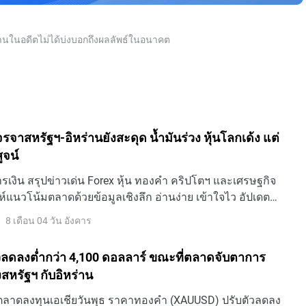
นงานในอดีตไม่ได้บ่งบอกถึงผลลัพธ์ในอนาคต
 เจรจาสหรัฐฯ-อิหร่านยังสะดุด น้ำมันร่วง หุ้นโลกเด้ง แต่
ูจน์
เงิน สรุปข่าวเด่น Forex หุ้น ทองคำ คริปโตฯ และเศรษฐกิจ
ห์แนวโน้มตลาดด้วยข้อมูลเชิงลึก อ่านง่าย เข้าใจไว อัปเดต
8 เดือน 04 วัน อังคาร
ลดลงต่ำกว่า 4,100 ดอลลาร์ ขณะที่ตลาดจับตาการ
สหรัฐฯ กับอิหร่าน
ตลาดลงทุนเอเชียวันพุธ ราคาทองคํา (XAUUSD) ปรับตัวลดลง