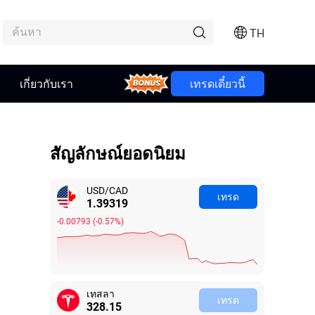
TH
เกี่ยวกับเรา
Bonus
เทรดเดี๋ยวนี้
สัญลักษณ์ยอดนิยม
USD/CAD
เทรด
1.39319
-0.00793
(
-0.57%
)
เทสลา
เทรด
328.15