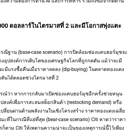
ตของความต้องการด้าน AI และการทหาร รวมถึงข้อจำกัดด้าน
000 ดอลลาร์ในไตรมาสที่ 2 และมีโอกาสพุ่งแตะ
รณีฐาน (base-case scenario) การปิดล้อมช่องแคบฮอร์มุซจะ
อุปสงค์การเติบโตของเศรษฐกิจโลกที่ถูกกดดัน แม้ว่าจะมี
าจะมีแรงซื้อคืนเมื่อราคาลดลง (dip-buying) ในตลาดทองแดง 
่อตันได้ตลอดช่วงไตรมาสที่ 2
ดการณ์ว่า หากการกลับมาเปิดช่องแคบฮอร์มุซอีกครั้งช่วยหนุน
สงค์เพื่อการสะสมสต็อกสินค้า (restocking demand) หรือ
ารเปลี่ยนผ่านด้านพลังงานในเชิงโครงสร้าง ราคาทองแดงเฉลี่ย
ะที่ในกรณีที่แย่ที่สุด (bear-case scenario) Citi คาดว่าราคา
ก็ตาม Citi ให้เพดานความน่าจะเป็นของเหตุการณ์นี้ไว้เพียง 