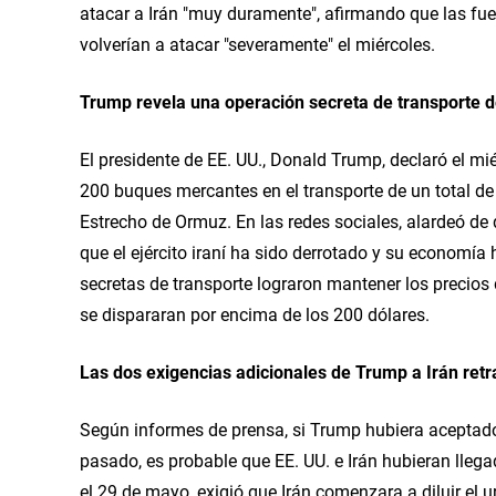
atacar a Irán "muy duramente", afirmando que las fuer
volverían a atacar "severamente" el miércoles.
Trump revela una operación secreta de transporte de
El presidente de EE. UU., Donald Trump, declaró el mié
200 buques mercantes en el transporte de un total de 
Estrecho de Ormuz. En las redes sociales, alardeó de qu
que el ejército iraní ha sido derrotado y su economí
secretas de transporte lograron mantener los precios de
se dispararan por encima de los 200 dólares.
Las dos exigencias adicionales de Trump a Irán ret
Según informes de prensa, si Trump hubiera aceptado
pasado, es probable que EE. UU. e Irán hubieran llega
el 29 de mayo, exigió que Irán comenzara a diluir el 