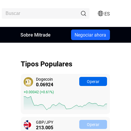
ES
n
Sobre Mitrade
Negociar ahora
Tipos Populares
Dogecoin
Operar
0.06918
+0.00036
(
+0.52%
)
GBP/JPY
Operar
213.012