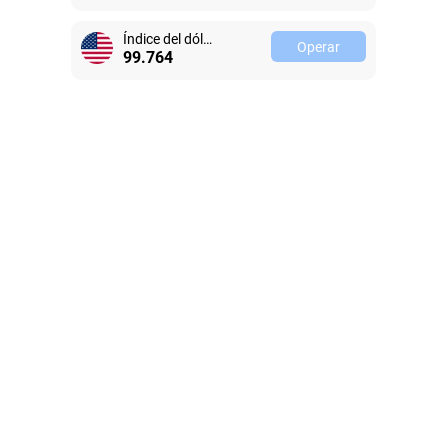
Índice del dólar estadounidense
Operar
99.763