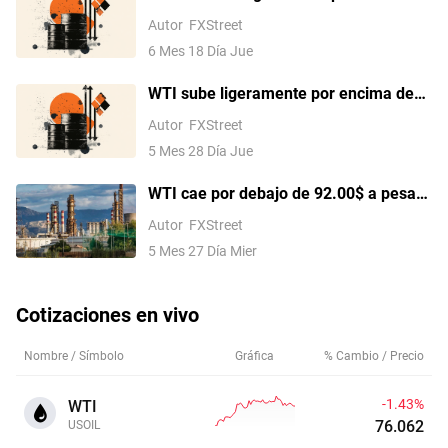
de los 75.00$ a pesar de la
Autor
FXStreet
disminución de las preocupaciones
6 Mes 18 Día Jue
sobre el suministro, probabilidades de
subida de tasas de la Fed en 2026
WTI sube ligeramente por encima de
89.00$ mientras EE.UU. realiza nuevos
Autor
FXStreet
ataques en Irán
5 Mes 28 Día Jue
WTI cae por debajo de 92.00$ a pesar
de la incertidumbre sobre la paz entre
Autor
FXStreet
EE.UU. e Irán
5 Mes 27 Día Mier
Cotizaciones en vivo
Nombre / Símbolo
Gráfica
% Cambio / Precio
-1.43%
WTI
76.062
USOIL