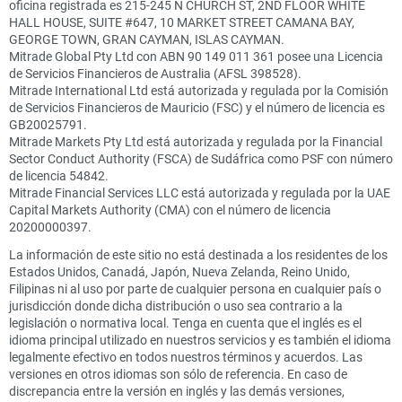
oficina registrada es 215-245 N CHURCH ST, 2ND FLOOR WHITE
HALL HOUSE, SUITE #647, 10 MARKET STREET CAMANA BAY,
GEORGE TOWN, GRAN CAYMAN, ISLAS CAYMAN.
Mitrade Global Pty Ltd con ABN 90 149 011 361 posee una Licencia
de Servicios Financieros de Australia (AFSL 398528).
Mitrade International Ltd está autorizada y regulada por la Comisión
de Servicios Financieros de Mauricio (FSC) y el número de licencia es
GB20025791.
Mitrade Markets Pty Ltd está autorizada y regulada por la Financial
Sector Conduct Authority (FSCA) de Sudáfrica como PSF con número
de licencia 54842.
Mitrade Financial Services LLC está autorizada y regulada por la UAE
Capital Markets Authority (CMA) con el número de licencia
20200000397.
La información de este sitio no está destinada a los residentes de los
Estados Unidos, Canadá, Japón, Nueva Zelanda, Reino Unido,
Filipinas ni al uso por parte de cualquier persona en cualquier país o
jurisdicción donde dicha distribución o uso sea contrario a la
legislación o normativa local. Tenga en cuenta que el inglés es el
idioma principal utilizado en nuestros servicios y es también el idioma
legalmente efectivo en todos nuestros términos y acuerdos. Las
versiones en otros idiomas son sólo de referencia. En caso de
discrepancia entre la versión en inglés y las demás versiones,