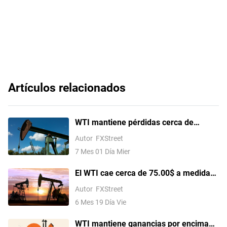
Artículos relacionados
WTI mantiene pérdidas cerca de
69.50$ en medio de las
Autor
FXStreet
conversaciones entre EE.UU. e Irán en
7 Mes 01 Día Mier
Doha
El WTI cae cerca de 75.00$ a medida
que mejoran las condiciones de envío
Autor
FXStreet
en Ormuz
6 Mes 19 Día Vie
WTI mantiene ganancias por encima