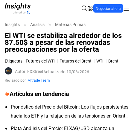
Negociar ahora
Insights
Análisis
Materias Primas
El WTI se estabiliza alrededor de los
87.50$ a pesar de las renovadas
preocupaciones por la oferta
Etiquetas
:
Futuros del WTI
Futuros del Brent
WTI
Brent
Autor
:
FXStreet
Actualizado 10/06/2026
Revisado por
Mitrade Team
Artículos en tendencia
Pronóstico del Precio del Bitcoin: Los flujos persistentes
hacia los ETF y la relajación de las tensiones en Oriente
Medio impulsan el apetito por el riesgo
Plata Análisis del Precio: El XAG/USD alcanza un