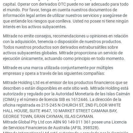
capital. Operar con derivados OTC puede no ser adecuado para todo
el mundo. Por favor, tenga en cuenta nuestros documentos de
información legal antes de utilizar nuestros servicios y asegúrese de
que entiende los riesgos que conlleva. Usted no posee ni tiene ningún
interés en los activos subyacentes.
Mitrade no emite consejos, recomendaciones u opiniones en relación
con la adquisición, tenencia o disposición de nuestros productos.
Todos nuestros productos son derivados extrabursátiles sobre
activos subyacentes globales. Mitrade proporciona un servicio de
ejecución únicamente, actuando como principio en todo momento.
Mitrade es una marca utilizada conjuntamente por múltiples
empresas y opera a través de las siguientes compañías:
Mitrade Holding Ltd es el emisor de los productos financieros que se
describen o están disponibles en este sitio web. Mitrade Holding está
autorizado y regulado por la Autoridad Monetaria de las Islas Caimán
(CIMA) y el número de licencia SIB es 1612446. La dirección de la
oficina registrada es 215-245 N CHURCH ST, 2ND FLOOR WHITE
HALL HOUSE, SUITE #647, 10 MARKET STREET CAMANA BAY,
GEORGE TOWN, GRAN CAYMAN, ISLAS CAYMAN.
Mitrade Global Pty Ltd con ABN 90 149 011 361 posee una Licencia
de Servicios Financieros de Australia (AFSL 398528).