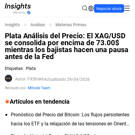
Negociar ahora
Insights
Análisis
Materias Primas
Plata Análisis del Precio: El XAG/USD
se consolida por encima de 73.00$
mientras los bajistas hacen una pausa
antes de la Fed
Etiquetas
:
Plata
Autor
:
FXStreet
Actualizado 29/04/2026
Revisado por
Mitrade Team
Artículos en tendencia
Pronóstico del Precio del Bitcoin: Los flujos persistentes
hacia los ETF y la relajación de las tensiones en Oriente
Medio impulsan el apetito por el riesgo