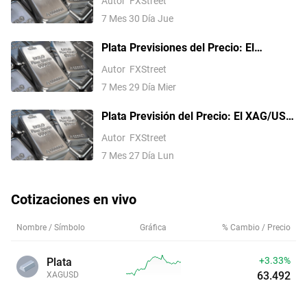
Autor
FXStreet
medio del aumento de los
7 Mes 30 Día Jue
rendimientos de los bonos del Tesoro
de EE.UU.
Plata Previsiones del Precio: El
XAG/USD vuelve a situarse por encima
Autor
FXStreet
de 58.00$ mientras el Dólar
7 Mes 29 Día Mier
estadounidense se debilita
Plata Previsión del Precio: El XAG/USD
repunta cerca de 60$ mientras los
Autor
FXStreet
mercados acogen la desescalada entre
7 Mes 27 Día Lun
EE.UU. e Irán
Cotizaciones en vivo
Nombre / Símbolo
Gráfica
% Cambio / Precio
+3.33%
Plata
63.492
XAGUSD