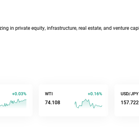
g in private equity, infrastructure, real estate, and venture capi
+0.04%
WTI
+0.15%
USD/JPY
74.101
157.723