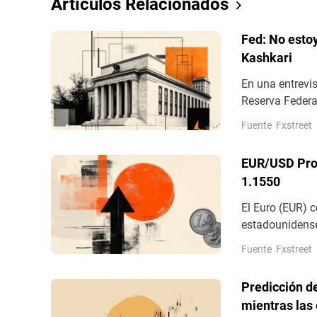
Artículos Relacionados
Fed: No esto
Kashkari
En una entrevis
Reserva Federal
pidiendo un aum
Fuente
Fxstreet
EUR/USD Pronó
1.1550
El Euro (EUR) c
estadounidense
miércoles. El p
Fuente
Fxstreet
estadounidense
americana.
Predicción de
mientras las