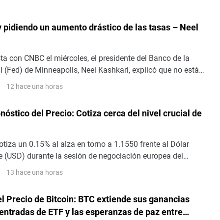
y pidiendo un aumento drástico de las tasas – Neel
ta con CNBC el miércoles, el presidente del Banco de la
 (Fed) de Minneapolis, Neel Kashkari, explicó que no está
ento drástico de los tipos de interés.
12 hace una horas
stico del Precio: Cotiza cerca del nivel crucial de
otiza un 0.15% al alza en torno a 1.1550 frente al Dólar
 (USD) durante la sesión de negociación europea del
ar de divisas principal gana terreno mientras el Dólar
13 hace una horas
 enfrenta presión vendedora antes de una ajetreada sesión
l Precio de Bitcoin: BTC extiende sus ganancias
 entradas de ETF y las esperanzas de paz entre