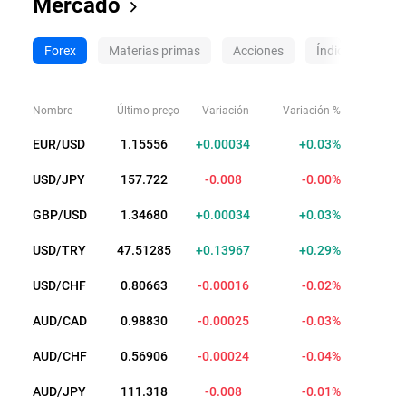
Mercado
Forex
Materias primas
Acciones
Índices
ET
Nombre
Último preço
Variación
Variación %
EUR/USD
1.15565
+0.00043
+0.04%
USD/JPY
157.723
-0.007
-0.00%
GBP/USD
1.34687
+0.00041
+0.03%
USD/TRY
47.51277
+0.13959
+0.29%
USD/CHF
0.80688
-0.00009
-0.01%
AUD/CAD
0.98816
-0.00039
-0.04%
AUD/CHF
0.56901
-0.00029
-0.05%
AUD/JPY
111.326
-0.016
-0.01%