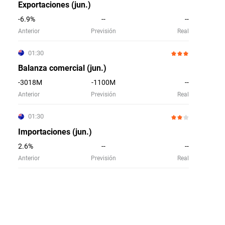
Exportaciones (jun.)
-6.9%
--
--
Anterior
Previsión
Real
01:30
Balanza comercial (jun.)
-3018M
-1100M
--
Anterior
Previsión
Real
01:30
Importaciones (jun.)
2.6%
--
--
Anterior
Previsión
Real