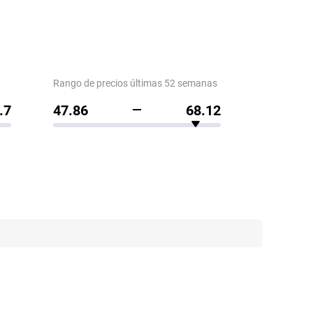
Rango de precios últimas 52 semanas
.7
47.86
68.12