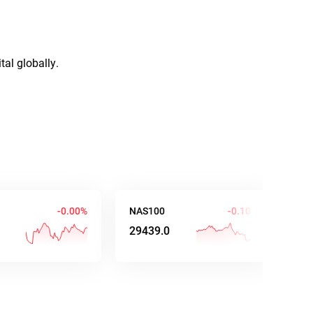
tal globally.
-0.00%
NAS100
-0.10%
AUD/USD
29438.9
0.70572