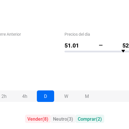
erre Anterior
Precios del día
51.01
52
2h
4h
D
W
M
Vender
(
8
)
Neutro
(
3
)
Comprar
(
2
)