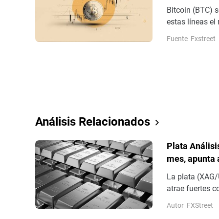
EE.UU. e Irán
Bitcoin (BTC) 
estas líneas el
donde una rupt
Fuente
Fxstreet
Análisis Relacionados
Plata Anális
mes, apunta a
La plata (XAG/
atrae fuertes 
miércoles. El i
Autor
FXStreet
– su nivel más 