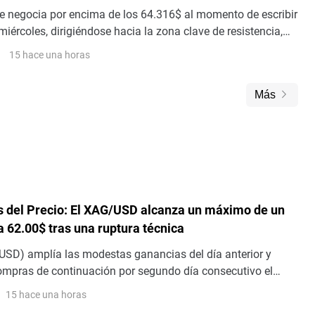
 alivian los temores del mercado
se negocia por encima de los 64.316$ al momento de escribir
 miércoles, dirigiéndose hacia la zona clave de resistencia,
ura sugiere más ganancias.
15 hace una horas
Más
is del Precio: El XAG/USD alcanza un máximo de un
 62.00$ tras una ruptura técnica
USD) amplía las modestas ganancias del día anterior y
compras de continuación por segundo día consecutivo el
mpulso positivo lleva al metal blanco a la zona de los 62.00$
15 hace una horas
alto desde el 7 de julio – durante la sesión europea