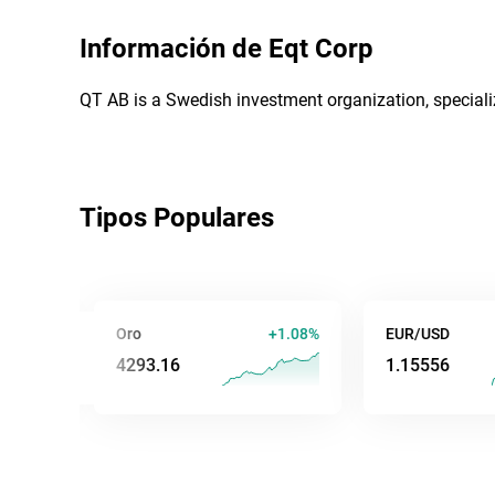
Información de
Eqt Corp
QT AB is a Swedish investment organization, specializin
Tipos Populares
%
Oro
+1.08%
EUR/USD
4293.12
1.15565