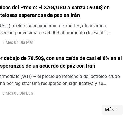
ticos del Precio: El XAG/USD alcanza 59.00$ en
telosas esperanzas de paz en Irán
USD) acelera su recuperación el martes, alcanzando
sesión por encima de 59.00$ al momento de escribir,
otar desde la zona de 56.50$ el lunes
8 Mes 04 Día Mar
r debajo de 78.50$, con una caída de casi el 8% en el
esperanzas de un acuerdo de paz con Irán
rmediate (WTI) – el precio de referencia del petróleo crudo
ha por registrar una recuperación significativa y se
ertes pérdidas intradía durante la primera parte de la
8 Mes 03 Día Lun
 del lunes
Más