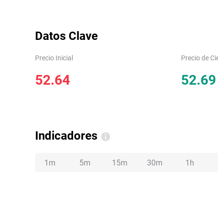
Datos Clave
Precio Inicial
Precio de Ci
52.64
52.69
Indicadores
1m
5m
15m
30m
1h