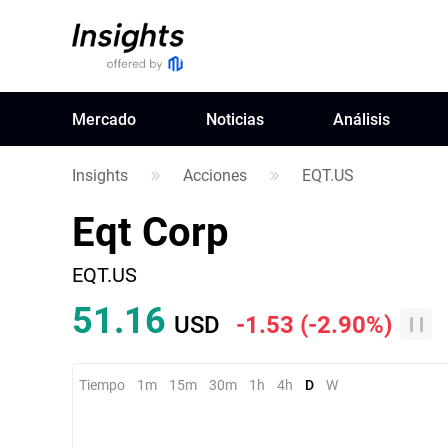
Mercado
Noticias
Análisis
Insights
Acciones
EQT.US
Eqt Corp
EQT.US
51.16
USD
-1.53
(
-2.90%
)
Tiempo
1m
15m
30m
1h
4h
D
W