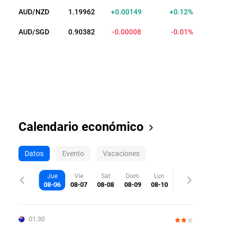
AUD/NZD
1.19962
+0.00149
+0.12%
AUD/SGD
0.90366
-0.00008
-0.01%
Calendario económico
Datos
Evento
Vacaciones
Jue
Vie
Sat
Dom
Lun
08-06
08-07
08-08
08-09
08-10
01:30