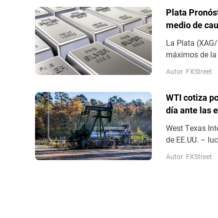
temprana.
Plata Pronós
medio de cau
La Plata (XAG/
máximos de la 
después de reb
Autor
FXStreet
WTI cotiza po
día ante las 
West Texas Inte
de EE.UU. – luc
mantiene con fu
Autor
FXStreet
sesión europea