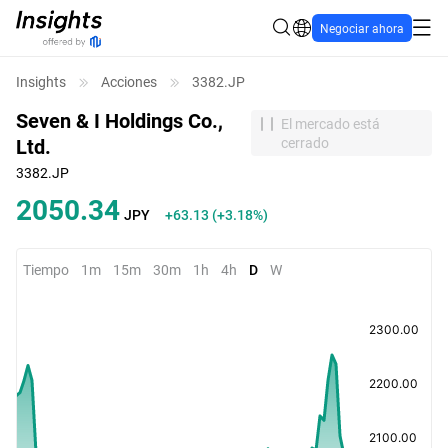
Negociar ahora
Insights
Acciones
3382.JP
Seven & I Holdings Co.,
El mercado está
Ltd.
cerrado
3382.JP
2050.34
JPY
+63.13
(
+3.18%
)
Tiempo
1m
15m
30m
1h
4h
D
W