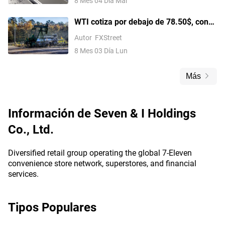
8 Mes 04 Día Mar
WTI cotiza por debajo de 78.50$, con
una caída de casi el 8% en el día ante
Autor
FXStreet
las esperanzas de un acuerdo de paz
8 Mes 03 Día Lun
con Irán
Más
Información de
Seven & I Holdings
Co., Ltd.
Diversified retail group operating the global 7-Eleven
convenience store network, superstores, and financial
services.
Tipos Populares