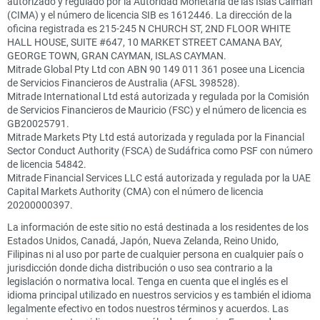
autorizado y regulado por la Autoridad Monetaria de las Islas Caimán
(CIMA) y el número de licencia SIB es 1612446. La dirección de la
oficina registrada es 215-245 N CHURCH ST, 2ND FLOOR WHITE
HALL HOUSE, SUITE #647, 10 MARKET STREET CAMANA BAY,
GEORGE TOWN, GRAN CAYMAN, ISLAS CAYMAN.
Mitrade Global Pty Ltd con ABN 90 149 011 361 posee una Licencia
de Servicios Financieros de Australia (AFSL 398528).
Mitrade International Ltd está autorizada y regulada por la Comisión
de Servicios Financieros de Mauricio (FSC) y el número de licencia es
GB20025791.
Mitrade Markets Pty Ltd está autorizada y regulada por la Financial
Sector Conduct Authority (FSCA) de Sudáfrica como PSF con número
de licencia 54842.
Mitrade Financial Services LLC está autorizada y regulada por la UAE
Capital Markets Authority (CMA) con el número de licencia
20200000397.
La información de este sitio no está destinada a los residentes de los
Estados Unidos, Canadá, Japón, Nueva Zelanda, Reino Unido,
Filipinas ni al uso por parte de cualquier persona en cualquier país o
jurisdicción donde dicha distribución o uso sea contrario a la
legislación o normativa local. Tenga en cuenta que el inglés es el
idioma principal utilizado en nuestros servicios y es también el idioma
legalmente efectivo en todos nuestros términos y acuerdos. Las