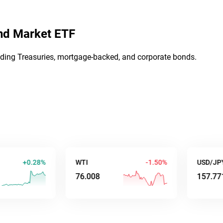
nd Market ETF
uding Treasuries, mortgage-backed, and corporate bonds.
+0.28%
WTI
-1.50%
USD/JPY
76.008
157.771