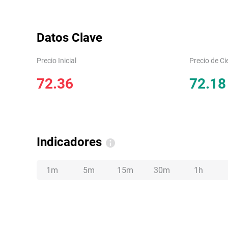
Datos Clave
Precio Inicial
Precio de Ci
72.36
72.18
Indicadores
1m
5m
15m
30m
1h