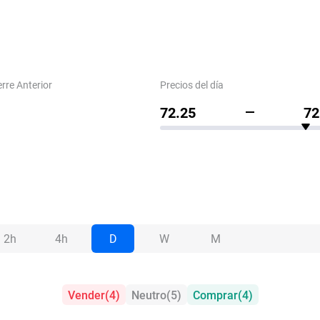
erre Anterior
Precios del día
72.25
72
2h
4h
D
W
M
Vender
(
4
)
Neutro
(
5
)
Comprar
(
4
)