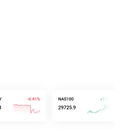
-0.41%
NAS100
+1.16%
AUD/US
29725.9
0.7064