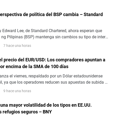
 perspectiva de política del BSP cambia – Standard
 Edward Lee, de Standard Chartered, ahora esperan que
 ng Pilipinas (BSP) mantenga sin cambios su tipo de interés
reunión del 27 de agosto, abandonando una subida proyectada
7 hace una horas
el precio del EUR/USD: Los compradores apuntan a
por encima de la SMA de 100 días
nza el viernes, respaldado por un Dólar estadounidense
l, ya que los operadores reducen sus apuestas de subida de
serva Federal (Fed) tras un decepcionante informe de
9 hace una horas
ícolas (NFP) de EE.UU. Al momento de escribir, el par cotiza
.1562, oscilando cerca de un máximo de siete semanas
una mayor volatilidad de los tipos en EE.UU.
os refugios seguros – BNY