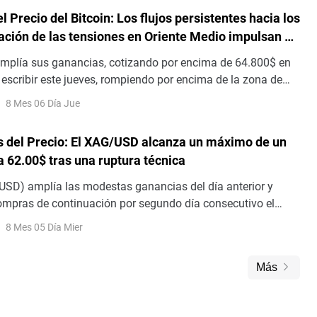
l Precio del Bitcoin: Los flujos persistentes hacia los
jación de las tensiones en Oriente Medio impulsan el
l riesgo
amplía sus ganancias, cotizando por encima de 64.800$ en
escribir este jueves, rompiendo por encima de la zona de
ve. La demanda institucional respalda la acción del precio
8 Mes 06 Día Jue
os fondos cotizados en bolsa (ETF) al contado registrando
consecutivo de entradas hasta ahora esta semana.
is del Precio: El XAG/USD alcanza un máximo de un
 62.00$ tras una ruptura técnica
USD) amplía las modestas ganancias del día anterior y
compras de continuación por segundo día consecutivo el
mpulso positivo lleva al metal blanco a la zona de los 62.00$
8 Mes 05 Día Mier
alto desde el 7 de julio – durante la sesión europea
Más