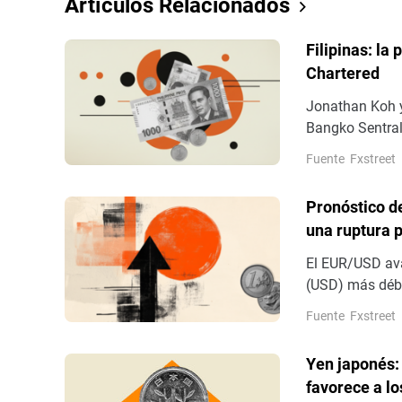
Artículos Relacionados
Filipinas: la
Chartered
Jonathan Koh y
Bangko Sentral
oficial en la 
Fuente
Fxstreet
anteriormente
Pronóstico d
una ruptura 
El EUR/USD ava
(USD) más débi
tasas de la Re
Fuente
Fxstreet
Nóminas no Agr
alrededor de 1
Yen japonés: 
favorece a l