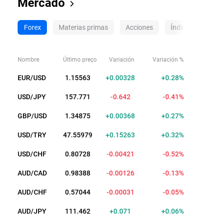
Mercado
Forex
Materias primas
Acciones
Índices
Cri
Nombre
Último preço
Variación
Variación %
EUR/USD
1.15563
+0.00328
+0.28%
USD/JPY
157.771
-0.642
-0.41%
GBP/USD
1.34875
+0.00368
+0.27%
USD/TRY
47.55979
+0.15263
+0.32%
USD/CHF
0.80728
-0.00421
-0.52%
AUD/CAD
0.98388
-0.00126
-0.13%
AUD/CHF
0.57044
-0.00031
-0.05%
AUD/JPY
111.462
+0.071
+0.06%