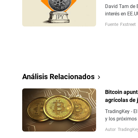
David Tam de B
interés en EE.U
beneficiado his
Fuente
Fxstreet
posiciones cor
una apreciació
squeeze más p
Análisis Relacionados
Bitcoin apunt
agrícolas de 
TradingKey - El
y los próximos
romper el esta
Autor
TradingKe