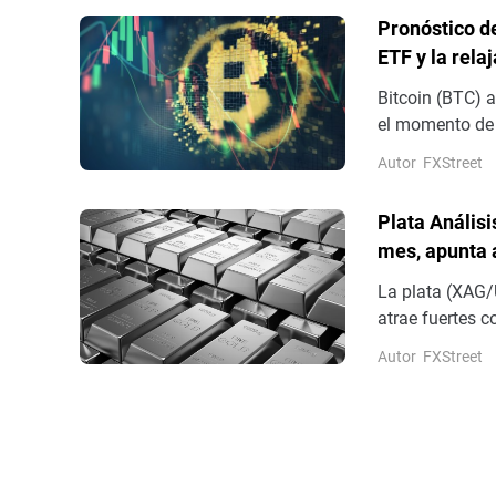
Pronóstico de
ETF y la rela
apetito por e
Bitcoin (BTC) 
el momento de 
resistencia cla
Autor
FXStreet
del BTC, con l
un tercer día 
Plata Anális
mes, apunta a
La plata (XAG/
atrae fuertes 
miércoles. El i
Autor
FXStreet
– su nivel más 
temprana.