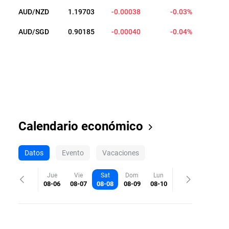
AUD/NZD
1.19703
-0.00038
-0.03%
AUD/SGD
0.90185
-0.00040
-0.04%
Calendario económico
Datos
Evento
Vacaciones
Jue
Vie
Sat
Dom
Lun
08-06
08-07
08-08
08-09
08-10