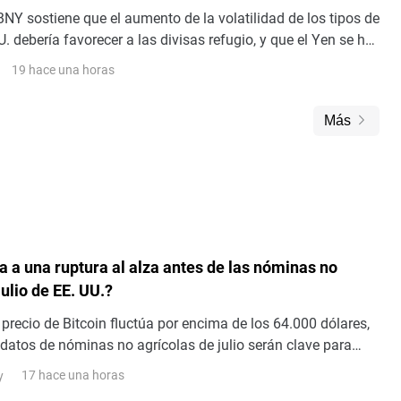
NY sostiene que el aumento de la volatilidad de los tipos de
U. debería favorecer a las divisas refugio, y que el Yen se ha
tóricamente de episodios de este tipo. Las fuertes
19 hace una horas
tas especulativas en JPY añaden otro catalizador, ya que
n podría obligar a deshacer posiciones y desencadenar un
Más
ronunciado
a a una ruptura al alza antes de las nóminas no
julio de EE. UU.?
 precio de Bitcoin fluctúa por encima de los 64.000 dólares,
 datos de nóminas no agrícolas de julio serán clave para
ncamiento de la consolidación.El 7 de a
17 hace una horas
y