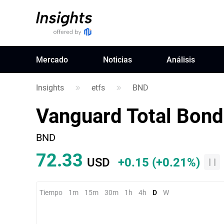
Mercado
Noticias
Análisis
Insights
etfs
BND
Vanguard Total Bond
BND
72.33
USD
+0.15
(
+0.21%
)
Tiempo
1m
15m
30m
1h
4h
D
W