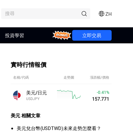
ZH
投資學習
Bonus
立即交易
實時行情報價
名稱/代碼
走勢圖
漲跌幅/價格
美元/日元
-0.41%
157.771
USDJPY
美元
相關文章
美元兌台幣(USDTWD)未來走勢怎麼看？