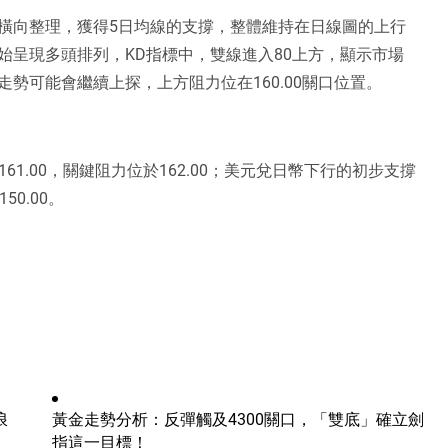
橫向整理，獲得5日均線的支撐，整體維持在日線圖的上行
始呈現多頭排列，KD指標中，雙線進入80上方，顯示市場
勢可能會繼續上探，上方阻力位在160.00關口位置。
61.00，關鍵阻力位於162.00；美元兌日幣下行的初步支撐
50.00。
浪
黃金走勢分析：反彈觸及4300關口，「雙底」確立劍
指這一目標！