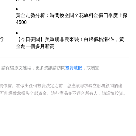
進
黃金走勢分析：時間換空間？花旗料金價四季度上探
4500
行
【今日要聞】美重磅非農來襲！白銀價格漲4%，黃
金創一個多月新高
》
請保留原文連結，更多資訊請訪問
投資慧眼
，或瀏覽
投資依據。在做出任何投資決定之前，您應該尋求獨立財務顧問的建
有可能導致您損失全部資金。這些產品並不適合所有人，請謹慎投資。