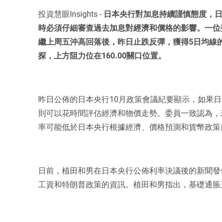
投資慧眼Insights -
日本央行對加息持續謹慎態度，日
時必須仔細審查過去加息對經濟和價格的影響。一位
繼上周五沖高回落後，昨日止跌反彈，獲得5日均線
探，上方阻力位在160.00關口位置。
昨日公佈的日本央行10月政策會議紀要顯示，如果日本
則可以花時間評估經濟和物價走勢。委員一致認為，
率可能低於日本央行根據經濟、價格預測和貨幣政策
日前，植田和男在日本央行公佈利率決議後的新聞發
工資和特朗普政策的資訊。植田和男指出，基礎通脹