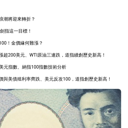
I浪潮將迎來轉折？
立劍指這一目標！
00！金價緣何難漲？
超200美元、WTI原油三連跌，道指續創歷史新高！
美元指數、納指100指數技術分析
價與美債殖利率齊跌、美元反攻100，道指創歷史新高！