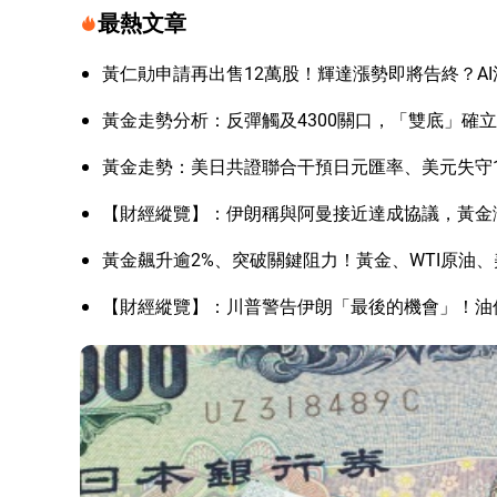
最熱文章
黃仁勛申請再出售12萬股！輝達漲勢即將告終？A
黃金走勢分析：反彈觸及4300關口，「雙底」確
黃金走勢：美日共證聯合干預日元匯率、美元失守1
【財經縱覽】：伊朗稱與阿曼接近達成協議，黃金漲
黃金飆升逾2%、突破關鍵阻力！黃金、WTI原油、
【財經縱覽】：川普警告伊朗「最後的機會」！油