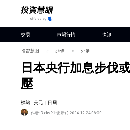
交易
市場行情
快訊
投資慧眼
頭條
外匯
日本央行加息步伐或
壓
標籤
:
美元
日圓
作者
:
Ricky Xie
更新於 2024-12-24 08:00