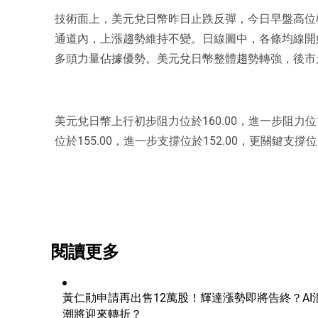
技術面上，美元兌日幣昨日止跌反彈，今日早盤高位
通道內，上漲趨勢維持不變。日線圖中，各條均線開
多頭力量佔據優勢。美元兌日幣整體趨勢轉強，後市走
美元兌日幣上行初步阻力位於160.00，進一步阻力位1
位於155.00，進一步支撐位於152.00，更關鍵支撐位1
閱讀更多
黃仁勛申請再出售12萬股！輝達漲勢即將告終？AI
潮將迎來轉折？