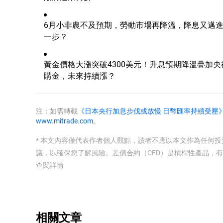
6月小非農不及預期，勞動市場再降溫，降息又邁
一步？
黃金價格大漲突破4300美元！升息預期降溫疊加央
購金，未來持續漲？
注：如需轉載
《日本央行加息步伐或放慢 日幣匯率持續受壓
www.mitrade.com
。
* 本文內容僅代表作者個人觀點，讀者不應以本文作為任何
議，以確保您了解風險。
差價合約（CFD）是槓桿性產品，
查閱詳情
相關文章