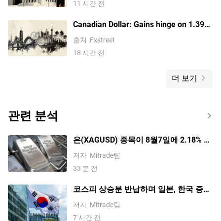
11 시간 전
Canadian Dollar: Gains hinge on 1.3970
against US Dollar – Scotiabank
출처
Fxstreet
18 시간 전
더 보기
관련 분석
은(XAGUSD) 종목이 8월7일에 2.18% 상
승했습니다. 수요 전망이 바뀌고 있는 걸
저자
Mitrade팀
까요?
33 분 전
코스피 상승분 반납하며 일본, 한국 증시
혼조세; 소프트뱅크 5% 이상 하락, 키옥
저자
Mitrade팀
시아 2% 하락
7 시간 전