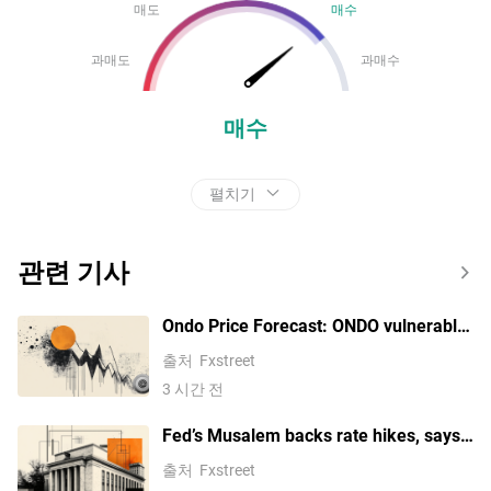
매도
매수
과매도
과매수
매수
펼치기
관련 기사
Ondo Price Forecast: ONDO vulnerable
to deeper losses amid CLARITY Act
출처
Fxstreet
delay
3 시간 전
Fed’s Musalem backs rate hikes, says
inflation remains too high
출처
Fxstreet