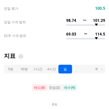
100.5
전일 종가
98.74
101.29
당일 가격 범위
69.03
114.5
52주 가격 범위
지표
5분
30분
1시간
4시간
일
주
매도
(
0
)
중립
(
2
)
매수
(
9
)
중립