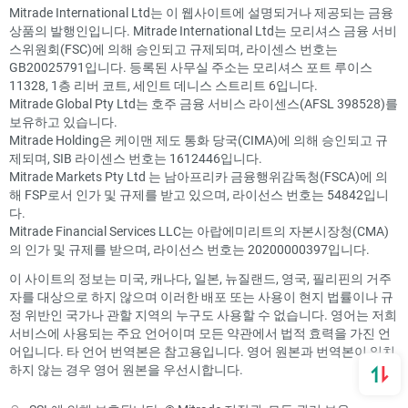
Mitrade International Ltd는 이 웹사이트에 설명되거나 제공되는 금융
상품의 발행인입니다. Mitrade International Ltd는 모리셔스 금융 서비
스위원회(FSC)에 의해 승인되고 규제되며, 라이센스 번호는
GB20025791입니다. 등록된 사무실 주소는 모리셔스 포트 루이스
11328, 1층 리버 코트, 세인트 데니스 스트리트 6입니다.
Mitrade Global Pty Ltd는 호주 금융 서비스 라이센스(AFSL 398528)를
보유하고 있습니다.
Mitrade Holding은 케이맨 제도 통화 당국(CIMA)에 의해 승인되고 규
제되며, SIB 라이센스 번호는 1612446입니다.
Mitrade Markets Pty Ltd 는 남아프리카 금융행위감독청(FSCA)에 의
해 FSP로서 인가 및 규제를 받고 있으며, 라이선스 번호는 54842입니
다.
Mitrade Financial Services LLC는 아랍에미리트의 자본시장청(CMA)
의 인가 및 규제를 받으며, 라이선스 번호는 20200000397입니다.
이 사이트의 정보는 미국, 캐나다, 일본, 뉴질랜드, 영국, 필리핀의 거주
자를 대상으로 하지 않으며 이러한 배포 또는 사용이 현지 법률이나 규
정 위반인 국가나 관할 지역의 누구도 사용할 수 없습니다. 영어는 저희
서비스에 사용되는 주요 언어이며 모든 약관에서 법적 효력을 가진 언
어입니다. 타 언어 번역본은 참고용입니다. 영어 원본과 번역본이 일치
하지 않는 경우 영어 원본을 우선시합니다.