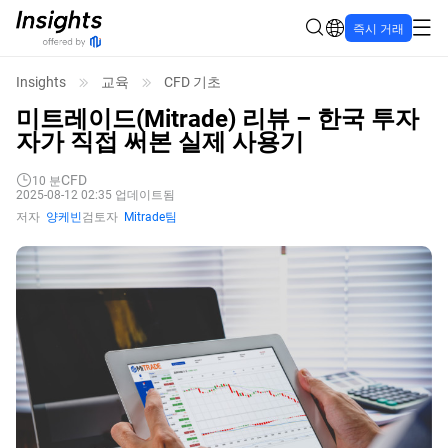
즉시 거래
Insights
교육
CFD 기초
미트레이드(Mitrade) 리뷰 – 한국 투자
자가 직접 써본 실제 사용기
CFD
10
분
2025-08-12 02:35 업데이트됨
저자
양케빈
검토자
Mitrade팀