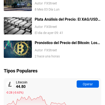
una caída de casi el 8% en el día ante
Autor
FXStreet
las esperanzas de un acuerdo de paz
8 Mes 03 Día Lun
con Irán
Plata Análisis del Precio: El XAG/USD
alcanza un máximo de un mes, apunta
Autor
FXStreet
a 62.00$ tras una ruptura técnica
El dia de ayer 09: 41
Pronóstico del Precio del Bitcoin: Los
flujos persistentes hacia los ETF y la
Autor
FXStreet
relajación de las tensiones en Oriente
2 hace una horas
Medio impulsan el apetito por el riesgo
Tipos Populares
Litecoin
Operar
44.80
-0.28
(
-0.63%
)