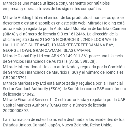
Mitrade es una marca utilizada conjuntamente por múltiples
empresas y opera a través de las siguientes compañías:
Mitrade Holding Ltd es el emisor de los productos financieros que se
describen o están disponibles en este sitio web. Mitrade Holding está
autorizado y regulado por la Autoridad Monetaria de las Islas Caimán
(CIMA) y el número de licencia SIB es 1612446. La dirección de la
oficina registrada es 215-245 N CHURCH ST, 2ND FLOOR WHITE
HALL HOUSE, SUITE #647, 10 MARKET STREET CAMANA BAY,
GEORGE TOWN, GRAN CAYMAN, ISLAS CAYMAN.
Mitrade Global Pty Ltd con ABN 90 149 011 361 posee una Licencia
de Servicios Financieros de Australia (AFSL 398528).
Mitrade International Ltd está autorizada y regulada por la Comisión
de Servicios Financieros de Mauricio (FSC) y el número de licencia es
GB20025791.
Mitrade Markets Pty Ltd está autorizada y regulada por la Financial
Sector Conduct Authority (FSCA) de Sudáfrica como PSF con número
de licencia 54842.
Mitrade Financial Services LLC está autorizada y regulada por la UAE
Capital Markets Authority (CMA) con el número de licencia
20200000397.
La información de este sitio no está destinada a los residentes de los
Estados Unidos, Canadá, Japón, Nueva Zelanda, Reino Unido,