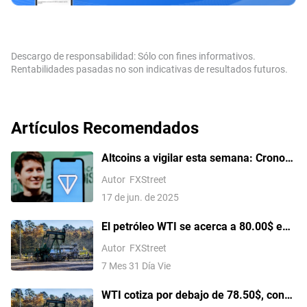
Descargo de responsabilidad: Sólo con fines informativos.
Rentabilidades pasadas no son indicativas de resultados futuros.
Artículos Recomendados
Altcoins a vigilar esta semana: Cronos
y Toncoin en riesgo de un desplome de
Autor
FXStreet
dos dígitos a medida que surgen
17 de jun. de 2025
señales bajistas
El petróleo WTI se acerca a 80.00$ en
medio de un leve aumento del tráfico a
Autor
FXStreet
través de Ormuz
7 Mes 31 Día Vie
WTI cotiza por debajo de 78.50$, con