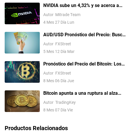
NVIDIA sube un 4,32% y se acerca a
máximos históricos: Intel, SK Hynix y la
Autor
Mitrade Team
IA agente como impulsores clave
4 Mes 27 Día Lun
AUD/USD Pronóstico del Precio: Busca
soporte en la EMA de nueve días cerca
Autor
FXStreet
de 0.7200
5 Mes 12 Día Mar
Pronóstico del Precio del Bitcoin: Los
flujos persistentes hacia los ETF y la
Autor
FXStreet
relajación de las tensiones en Oriente
8 Mes 06 Día Jue
Medio impulsan el apetito por el riesgo
Bitcoin apunta a una ruptura al alza
antes de las nóminas no agrícolas de
Autor
TradingKey
julio de EE. UU.?
8 Mes 07 Día Vie
Productos Relacionados