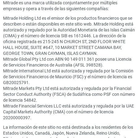
Mitrade es una marca utilizada conjuntamente por múltiples
empresas y opera a través de las siguientes compañías:
Mitrade Holding Ltd es el emisor de los productos financieros que se
describen o están disponibles en este sitio web. Mitrade Holding está
autorizado y regulado por la Autoridad Monetaria de las Islas Caimán
(CIMA) y el número de licencia SIB es 1612446. La dirección de la
oficina registrada es 215-245 N CHURCH ST, 2ND FLOOR WHITE
HALL HOUSE, SUITE #647, 10 MARKET STREET CAMANA BAY,
GEORGE TOWN, GRAN CAYMAN, ISLAS CAYMAN.
Mitrade Global Pty Ltd con ABN 90 149 011 361 posee una Licencia
de Servicios Financieros de Australia (AFSL 398528).
Mitrade International Ltd está autorizada y regulada por la Comisión
de Servicios Financieros de Mauricio (FSC) y el número de licencia es
GB20025791.
Mitrade Markets Pty Ltd está autorizada y regulada por la Financial
Sector Conduct Authority (FSCA) de Sudáfrica como PSF con número
de licencia 54842.
Mitrade Financial Services LLC está autorizada y regulada por la UAE
Capital Markets Authority (CMA) con el número de licencia
20200000397.
La información de este sitio no está destinada a los residentes de los
Estados Unidos, Canadá, Japón, Nueva Zelanda, Reino Unido,