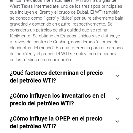
en los mercados internacionales. WTI son las siglas de
West Texas Intermediate, uno de los tres tipos principales
que incluyen el Brent y el crudo de Dubai. El WTI también
se conoce como "ligero" y "dulce" por su relativamente baja
gravedad y contenido en azufre, respectivamente. Se
considera un petróleo de alta calidad que se refina
fácilmente. Se obtiene en Estados Unidos y se distribuye
a través del centro de Cushing, considerado "el cruce de
oleoductos del mundo". Es una referencia para el mercado
del petróleo y el precio del WTI se cotiza con frecuencia
en los medios de comunicación.
¿Qué factores determinan el precio
del petróleo WTI?
Como todos los activos, la oferta y la demanda son los
principales factores que determinan el precio del petróleo
¿Cómo influyen los inventarios en el
WTI. Como tal, el crecimiento global puede ser un
precio del petróleo WTI?
impulsor del aumento de la demanda y viceversa en el
Los informes semanales sobre los inventarios de petróleo
caso de un crecimiento global débil. La inestabilidad
publicados por el Instituto Americano del Petróleo (API) y
¿Cómo influye la OPEP en el precio
política, las guerras y las sanciones pueden alterar la
la Agencia de Información de Energía (EIA) influyen en el
oferta y repercutir en los precios. Las decisiones de la
del petróleo WTI?
precio del petróleo WTI. Los cambios en los inventarios
OPEP, grupo de grandes países productores de petróleo,