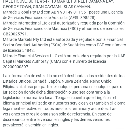
HALL HOUSE, SUITE #647, 10 MARKET STREET CAMANA BAY,
GEORGE TOWN, GRAN CAYMAN, ISLAS CAYMAN.
Mitrade Global Pty Ltd con ABN 90 149 011 361 posee una Licencia
de Servicios Financieros de Australia (AFSL 398528).
Mitrade International Ltd está autorizada y regulada por la Comisión
de Servicios Financieros de Mauricio (FSC) y el número de licencia es
GB20025791.
Mitrade Markets Pty Ltd está autorizada y regulada por la Financial
Sector Conduct Authority (FSCA) de Sudáfrica como PSF con número
de licencia 54842.
Mitrade Financial Services LLC está autorizada y regulada por la UAE
Capital Markets Authority (CMA) con el número de licencia
20200000397.
La información de este sitio no está destinada a los residentes de los
Estados Unidos, Canadá, Japón, Nueva Zelanda, Reino Unido,
Filipinas ni al uso por parte de cualquier persona en cualquier país o
jurisdicción donde dicha distribución o uso sea contrario a la
legislación o normativa local. Tenga en cuenta que el inglés es el
idioma principal utilizado en nuestros servicios y es también el idioma
legalmente efectivo en todos nuestros términos y acuerdos. Las
versiones en otros idiomas son sólo de referencia. En caso de
discrepancia entre la versión en inglés y las demás versiones,
prevalecerá la versión en inglés.