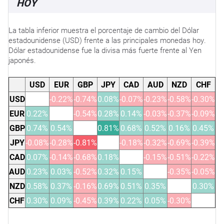
HOY
La tabla inferior muestra el porcentaje de cambio del Dólar
estadounidense (USD) frente a las principales monedas hoy.
Dólar estadounidense fue la divisa más fuerte frente al Yen
japonés.
USD
EUR
GBP
JPY
CAD
AUD
NZD
CHF
USD
-0.22%
-0.74%
0.08%
-0.07%
-0.23%
-0.58%
-0.30%
EUR
0.22%
-0.54%
0.28%
0.14%
-0.03%
-0.37%
-0.09%
GBP
0.74%
0.54%
0.81%
0.68%
0.52%
0.16%
0.45%
JPY
-0.08%
-0.28%
-0.81%
-0.18%
-0.32%
-0.69%
-0.39%
CAD
0.07%
-0.14%
-0.68%
0.18%
-0.15%
-0.51%
-0.22%
AUD
0.23%
0.03%
-0.52%
0.32%
0.15%
-0.35%
-0.05%
NZD
0.58%
0.37%
-0.16%
0.69%
0.51%
0.35%
0.30%
CHF
0.30%
0.09%
-0.45%
0.39%
0.22%
0.05%
-0.30%