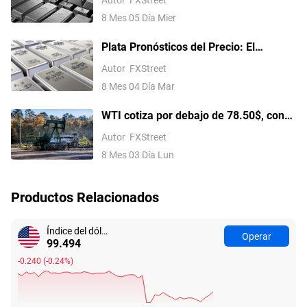
a 62.00$ tras una ruptura técnica
8 Mes 05 Día Mier
Plata Pronósticos del Precio: El
XAG/USD alcanza 59.00$ en medio de
Autor
FXStreet
cautelosas esperanzas de paz en Irán
8 Mes 04 Día Mar
WTI cotiza por debajo de 78.50$, con
una caída de casi el 8% en el día ante
Autor
FXStreet
las esperanzas de un acuerdo de paz
8 Mes 03 Día Lun
con Irán
Productos Relacionados
Índice del dólar estadounidense
Operar
99.494
-0.240
(
-0.24%
)