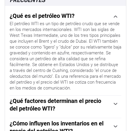
¿Qué es el petróleo WTI?
El petróleo WTI es un tipo de petróleo crudo que se vende
en los mercados internacionales. WTI son las siglas de
West Texas Intermediate, uno de los tres tipos principales
que incluyen el Brent y el crudo de Dubai. El WTI también
se conoce como "ligero" y "dulce" por su relativamente baja
gravedad y contenido en azufre, respectivamente. Se
considera un petróleo de alta calidad que se refina
fácilmente. Se obtiene en Estados Unidos y se distribuye
a través del centro de Cushing, considerado "el cruce de
oleoductos del mundo". Es una referencia para el mercado
del petróleo y el precio del WTI se cotiza con frecuencia
en los medios de comunicación.
¿Qué factores determinan el precio
del petróleo WTI?
Como todos los activos, la oferta y la demanda son los
principales factores que determinan el precio del petróleo
¿Cómo influyen los inventarios en el
WTI. Como tal, el crecimiento global puede ser un
precio del petróleo WTI?