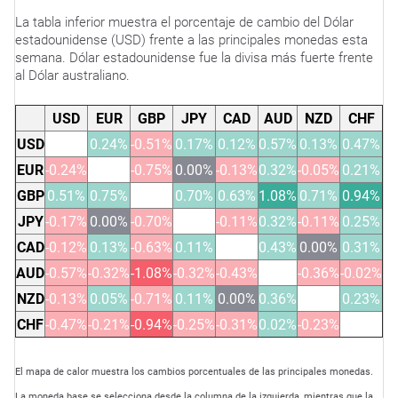
La tabla inferior muestra el porcentaje de cambio del Dólar
estadounidense (USD) frente a las principales monedas esta
semana. Dólar estadounidense fue la divisa más fuerte frente
al Dólar australiano.
USD
EUR
GBP
JPY
CAD
AUD
NZD
CHF
USD
0.24%
-0.51%
0.17%
0.12%
0.57%
0.13%
0.47%
EUR
-0.24%
-0.75%
0.00%
-0.13%
0.32%
-0.05%
0.21%
GBP
0.51%
0.75%
0.70%
0.63%
1.08%
0.71%
0.94%
JPY
-0.17%
0.00%
-0.70%
-0.11%
0.32%
-0.11%
0.25%
CAD
-0.12%
0.13%
-0.63%
0.11%
0.43%
0.00%
0.31%
AUD
-0.57%
-0.32%
-1.08%
-0.32%
-0.43%
-0.36%
-0.02%
NZD
-0.13%
0.05%
-0.71%
0.11%
0.00%
0.36%
0.23%
CHF
-0.47%
-0.21%
-0.94%
-0.25%
-0.31%
0.02%
-0.23%
El mapa de calor muestra los cambios porcentuales de las principales monedas.
La moneda base se selecciona desde la columna de la izquierda, mientras que la