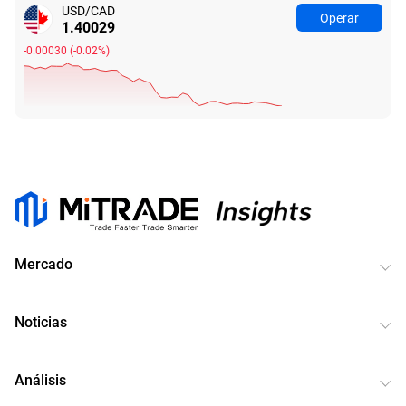
USD/CAD
Operar
1.40047
-0.00012
(
-0.01%
)
Mercado
Noticias
Análisis