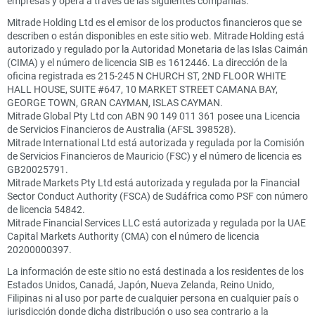
empresas y opera a través de las siguientes compañías:
Mitrade Holding Ltd es el emisor de los productos financieros que se
describen o están disponibles en este sitio web. Mitrade Holding está
autorizado y regulado por la Autoridad Monetaria de las Islas Caimán
(CIMA) y el número de licencia SIB es 1612446. La dirección de la
oficina registrada es 215-245 N CHURCH ST, 2ND FLOOR WHITE
HALL HOUSE, SUITE #647, 10 MARKET STREET CAMANA BAY,
GEORGE TOWN, GRAN CAYMAN, ISLAS CAYMAN.
Mitrade Global Pty Ltd con ABN 90 149 011 361 posee una Licencia
de Servicios Financieros de Australia (AFSL 398528).
Mitrade International Ltd está autorizada y regulada por la Comisión
de Servicios Financieros de Mauricio (FSC) y el número de licencia es
GB20025791.
Mitrade Markets Pty Ltd está autorizada y regulada por la Financial
Sector Conduct Authority (FSCA) de Sudáfrica como PSF con número
de licencia 54842.
Mitrade Financial Services LLC está autorizada y regulada por la UAE
Capital Markets Authority (CMA) con el número de licencia
20200000397.
La información de este sitio no está destinada a los residentes de los
Estados Unidos, Canadá, Japón, Nueva Zelanda, Reino Unido,
Filipinas ni al uso por parte de cualquier persona en cualquier país o
jurisdicción donde dicha distribución o uso sea contrario a la