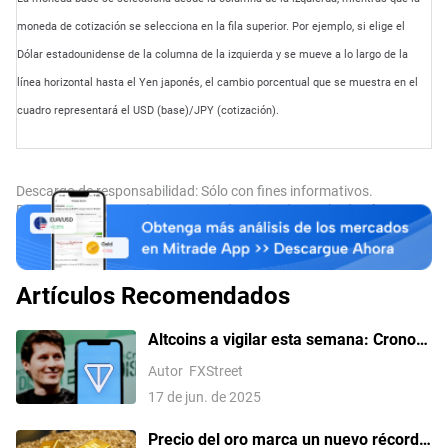
moneda de cotización se selecciona en la fila superior. Por ejemplo, si elige el
Dólar estadounidense de la columna de la izquierda y se mueve a lo largo de la
línea horizontal hasta el Yen japonés, el cambio porcentual que se muestra en el
cuadro representará el USD (base)/JPY (cotización).
Descargo de responsabilidad: Sólo con fines informativos.
Rentabilidades pasadas no son indicativas de resultados futuros.
Artículos Recomendados
Altcoins a vigilar esta semana: Cronos
y Toncoin en riesgo de un desplome de
Autor
FXStreet
dos dígitos a medida que surgen
17 de jun. de 2025
señales bajistas
Precio del oro marca un nuevo récord