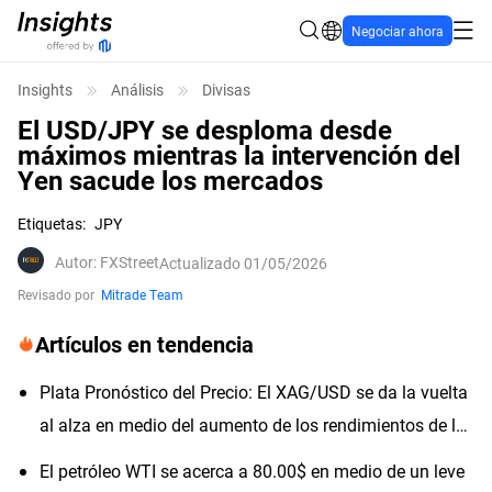
Negociar ahora
Insights
Análisis
Divisas
El USD/JPY se desploma desde
máximos mientras la intervención del
Yen sacude los mercados
Etiquetas
:
JPY
Autor
:
FXStreet
Actualizado 01/05/2026
Revisado por
Mitrade Team
Artículos en tendencia
Plata Pronóstico del Precio: El XAG/USD se da la vuelta
al alza en medio del aumento de los rendimientos de los
bonos del Tesoro de EE.UU.
El petróleo WTI se acerca a 80.00$ en medio de un leve