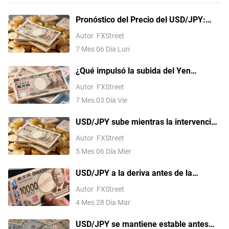
Pronóstico del Precio del USD/JPY:
Foco en máximos de 40 años cerca de
Autor
FXStreet
163.00 tras superar la EMA de nueve
7 Mes 06 Día Lun
días
¿Qué impulsó la subida del Yen
japonés de 162.60 a 160.60 en una
Autor
FXStreet
sola sesión?
7 Mes 03 Día Vie
USD/JPY sube mientras la intervención
del Yen se desvanece, los
Autor
FXStreet
compradores apuntan a 160.00
5 Mes 06 Día Mier
USD/JPY a la deriva antes de la
semana de políticas gemelas del BoJ y
Autor
FXStreet
la Fed
4 Mes 28 Día Mar
USD/JPY se mantiene estable antes