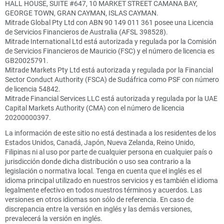
HALL HOUSE, SUITE #647, 10 MARKET STREET CAMANA BAY,
GEORGE TOWN, GRAN CAYMAN, ISLAS CAYMAN.
Mitrade Global Pty Ltd con ABN 90 149 011 361 posee una Licencia
de Servicios Financieros de Australia (AFSL 398528).
Mitrade International Ltd está autorizada y regulada por la Comisión
de Servicios Financieros de Mauricio (FSC) y el número de licencia es
GB20025791.
Mitrade Markets Pty Ltd está autorizada y regulada por la Financial
Sector Conduct Authority (FSCA) de Sudáfrica como PSF con número
de licencia 54842.
Mitrade Financial Services LLC está autorizada y regulada por la UAE
Capital Markets Authority (CMA) con el número de licencia
20200000397.
La información de este sitio no está destinada a los residentes de los
Estados Unidos, Canadá, Japón, Nueva Zelanda, Reino Unido,
Filipinas ni al uso por parte de cualquier persona en cualquier país o
jurisdicción donde dicha distribución o uso sea contrario a la
legislación o normativa local. Tenga en cuenta que el inglés es el
idioma principal utilizado en nuestros servicios y es también el idioma
legalmente efectivo en todos nuestros términos y acuerdos. Las
versiones en otros idiomas son sólo de referencia. En caso de
discrepancia entre la versión en inglés y las demás versiones,
prevalecerá la versión en inglés.