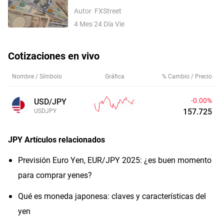
del IPC de Japón y los PMI de EE.UU.
Autor
FXStreet
4 Mes 24 Día Vie
Cotizaciones en vivo
Nombre / Símbolo
Gráfica
% Cambio / Precio
-0.00%
USD/JPY
157.733
USDJPY
JPY
Artículos relacionados
Previsión Euro Yen, EUR/JPY 2025: ¿es buen momento
para comprar yenes?
Qué es moneda japonesa: claves y características del
yen