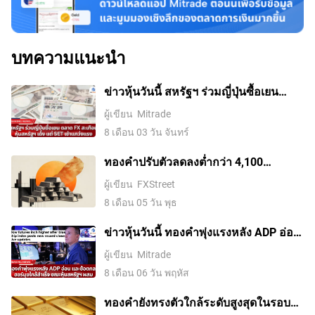
บทความแนะนำ
ข่าวหุ้นวันนี้ สหรัฐฯ ร่วมญี่ปุ่นซื้อเยน
ตลาด FX สะเทือน หุ้นสหรัฐฯ เด้ง แต่ SET
ผู้เขียน
Mitrade
เช้าแกว่งแรง
8 เดือน 03 วัน จันทร์
ทองคำปรับตัวลดลงต่ำกว่า 4,100
ดอลลาร์ ขณะที่ตลาดจับตาการเจรจา
ผู้เขียน
FXStreet
ระหว่างสหรัฐฯ กับอิหร่าน
8 เดือน 05 วัน พุธ
ข่าวหุ้นวันนี้ ทองคำพุ่งแรงหลัง ADP อ่อน
และข้อตกลงฮอร์มุซใกล้สำเร็จ ขณะหุ้น
ผู้เขียน
Mitrade
สหรัฐฯ ผสม
8 เดือน 06 วัน พฤหัส
ทองคำยังทรงตัวใกล้ระดับสูงสุดในรอบ