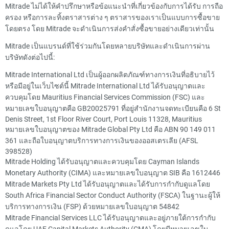
Mitrade ไม่ได้ให้คำปรึกษาหรือข้อแนะนำที่เกี่ยวข้องกับการได้รับ การถือ
ครอง หรือการละทิ้งตราสารต่าง ๆ ตราสารของเราเป็นแบบการซื้อขาย
โดยตรง โดย Mitrade จะดำเนินการส่งคำสั่งซื้อขายอย่างเดียวเท่านั้น
Mitrade เป็นแบรนด์ที่ใช้ร่วมกันโดยหลายบริษัทและดำเนินการผ่าน
บริษัทดังต่อไปนี้:
Mitrade International Ltd เป็นผู้ออกผลิตภัณฑ์ทางการเงินที่อธิบายไว้
หรือมีอยู่ในเว็บไซต์นี้ Mitrade International Ltd ได้รับอนุญาตและ
ควบคุมโดย Mauritius Financial Services Commission (FSC) และ
หมายเลขใบอนุญาตคือ GB20025791 ที่อยู่สำนักงานจดทะเบียนคือ 6 St
Denis Street, 1st Floor River Court, Port Louis 11328, Mauritius
หมายเลขใบอนุญาตของ Mitrade Global Pty Ltd คือ ABN 90 149 011
361 และถือใบอนุญาตบริการทางการเงินของออสเตรเลีย (AFSL
398528)
Mitrade Holding ได้รับอนุญาตและควบคุมโดย Cayman Islands
Monetary Authority (CIMA) และหมายเลขใบอนุญาต SIB คือ 1612446
Mitrade Markets Pty Ltd ได้รับอนุญาตและได้รับการกำกับดูแลโดย
South Africa Financial Sector Conduct Authority (FSCA) ในฐานะผู้ให้
บริการทางการเงิน (FSP) ด้วยหมายเลขใบอนุญาต 54842
Mitrade Financial Services LLC ได้รับอนุญาตและอยู่ภายใต้การกำกับ
ดูแลโดย UAE Capital Markets Authority (CMA) โดยมีหมายเลขใบ