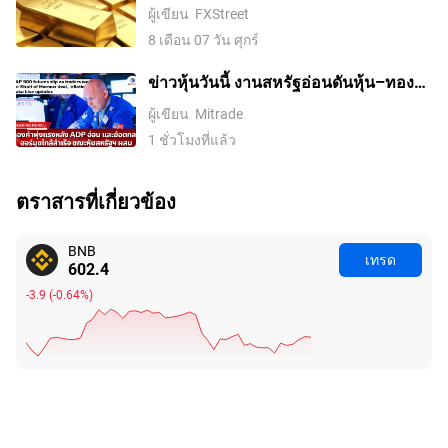
เจ็ดสัปดาห์ ตลาดรอดีลช่องแคบฮอร์มุซ
ผู้เขียน
FXStreet
8 เดือน 07 วัน ศุกร์
ข่าวหุ้นวันนี้ งานสหรัฐอ่อนดันหุ้น–ทอง
ฟื้น แต่น้ำมันยังขวาง Fed ขณะ SET บวก
ผู้เขียน
Mitrade
แรงแบบไม่ทั่วตลาด
1 ชั่วโมงที่แล้ว
ตราสารที่เกี่ยวข้อง
BNB
เทรด
602.4
-3.9
(
-0.64%
)