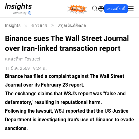
Bonus
เทรดเดี๋ยวนี้
Insights
ข่าวสาร
สกุลเงินดิจิตอล
Binance sues The Wall Street Journal
over Iran-linked transaction report
แหล่งที่มา
Fxstreet
11 มี.ค. 2569 19:24 น.
Binance has filed a complaint against The Wall Street
Journal over its February 23 report.
The exchange claims that WSJ's report was "false and
defamatory," resulting in reputational harm.
Following the lawsuit, WSJ reported that the US Justice
Department is investigating Iran's use of Binance to evade
sanctions.