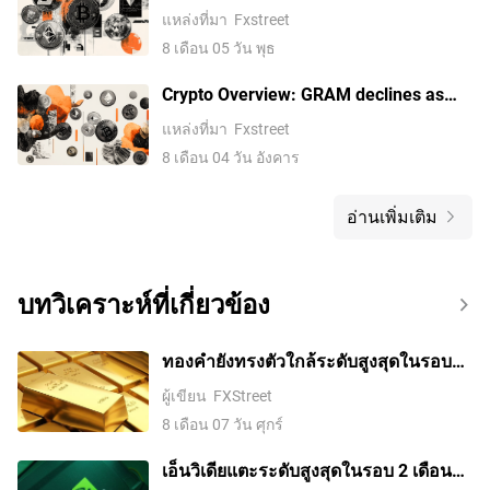
above $64,000 – PUMP, ZEC sustain
แหล่งที่มา
Fxstreet
gains
8 เดือน 05 วัน พุธ
Crypto Overview: GRAM declines as
iOS removes Telegram, SOL rises on
แหล่งที่มา
Fxstreet
new catalysts
8 เดือน 04 วัน อังคาร
อ่านเพิ่มเติม
บทวิเคราะห์ที่เกี่ยวข้อง
ทองคำยังทรงตัวใกล้ระดับสูงสุดในรอบ
เจ็ดสัปดาห์ ตลาดรอดีลช่องแคบฮอร์มุซ
ผู้เขียน
FXStreet
8 เดือน 07 วัน ศุกร์
เอ็นวิเดียแตะระดับสูงสุดในรอบ 2 เดือน