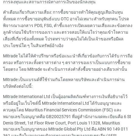
การลงทุนและสถานการณ์ทางการเงินของนักลงทุน
คำเตือนเกี่ยวกับความเสี่ยง: การซื้อขายอาจทำให้คุณสูญเสียเงินทุน
ทั้งหมด การซื้อขายอนุพันธ์แบบ OTC อาจไม่เหมาะสำหรับทุกคน โปรด
พิจารณาเอกสาร PDS, FSG, คำชี้แจงการเปิดเผยความเสี่ยงและข้อตกลง
ลูกค้าก่อนใช้บริการของเรา และตรวจสอบให้แน่ใจว่าคุณเข้าใจความ
เสี่ยงที่เกี่ยวข้องทั้งหมด โปรดทราบว่าคุณไม่ได้เป็นเจ้าของหรือมีผล
ประโยชน์ใด ๆ ในสินทรัพย์อ้างอิง
Mitrade ไม่ได้ให้คำปรึกษาหรือข้อแนะนำที่เกี่ยวข้องกับการได้รับ การถือ
ครอง หรือการละทิ้งตราสารต่าง ๆ ตราสารของเราเป็นแบบการซื้อขาย
โดยตรง โดย Mitrade จะดำเนินการส่งคำสั่งซื้อขายอย่างเดียวเท่านั้น
Mitrade เป็นแบรนด์ที่ใช้ร่วมกันโดยหลายบริษัทและดำเนินการผ่าน
บริษัทดังต่อไปนี้:
Mitrade International Ltd เป็นผู้ออกผลิตภัณฑ์ทางการเงินที่อธิบายไว้
หรือมีอยู่ในเว็บไซต์นี้ Mitrade International Ltd ได้รับอนุญาตและ
ควบคุมโดย Mauritius Financial Services Commission (FSC) และ
หมายเลขใบอนุญาตคือ GB20025791 ที่อยู่สำนักงานจดทะเบียนคือ 6 St
Denis Street, 1st Floor River Court, Port Louis 11328, Mauritius
หมายเลขใบอนุญาตของ Mitrade Global Pty Ltd คือ ABN 90 149 011
361 และถือใบอนุญาตบริการทางการเงินของออสเตรเลีย (AFSL