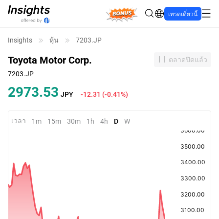
Bonus
เทรดเดี๋ยวนี้
Insights
หุ้น
7203.JP
Toyota Motor Corp.
ตลาดปิดแล้ว
7203.JP
2973.53
JPY
-12.31
(
-0.41%
)
เวลา
1m
15m
30m
1h
4h
D
W