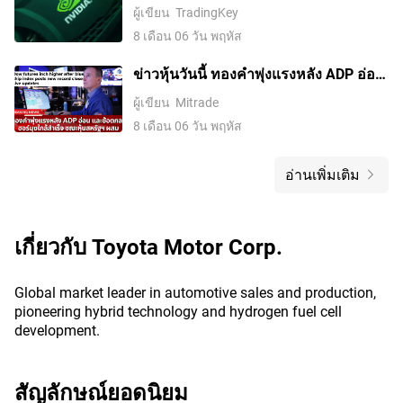
หลังบวกติดต่อกัน 5 วันพุ่งเกิน 10%
ผู้เขียน
TradingKey
8 เดือน 06 วัน พฤหัส
ข่าวหุ้นวันนี้ ทองคำพุ่งแรงหลัง ADP อ่อน
และข้อตกลงฮอร์มุซใกล้สำเร็จ ขณะหุ้น
ผู้เขียน
Mitrade
สหรัฐฯ ผสม
8 เดือน 06 วัน พฤหัส
อ่านเพิ่มเติม
เกี่ยวกับ
Toyota Motor Corp.
Global market leader in automotive sales and production,
pioneering hybrid technology and hydrogen fuel cell
development.
สัญลักษณ์ยอดนิยม