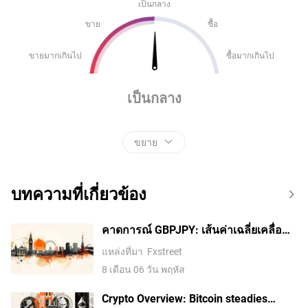
เป็นกลาง
ขาย
ซื้อ
ขายมากเกินไป
ซื้อมากเกินไป
เป็นกลาง
ขยาย
บทความที่เกี่ยวข้อง
คาดการณ์ GBPJPY: เส้นค่าเฉลี่ยเคลื่อนที่
200 วันยังรับราคาไว้ได้ แต่ยังมีโอกาสลด
แหล่งที่มา
Fxstreet
ลง
8 เดือน 06 วัน พฤหัส
Crypto Overview: Bitcoin steadies