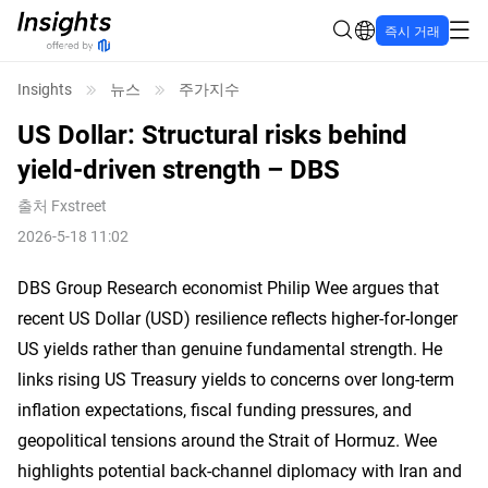
즉시 거래
Insights
뉴스
주가지수
US Dollar: Structural risks behind
yield-driven strength – DBS
출처
Fxstreet
2026-5-18 11:02
DBS Group Research economist Philip Wee argues that
recent US Dollar (USD) resilience reflects higher-for-longer
US yields rather than genuine fundamental strength. He
links rising US Treasury yields to concerns over long-term
inflation expectations, fiscal funding pressures, and
geopolitical tensions around the Strait of Hormuz. Wee
highlights potential back-channel diplomacy with Iran and