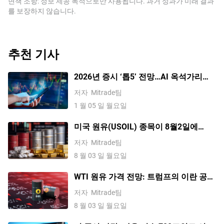
면책 조항: 정보 제공 목적으로만 사용됩니다. 과거 성과가 미래 결과
를 보장하지 않습니다.
추천 기사
2026년 증시 ‘톱5’ 전망…AI 옥석가리기·
배당주 선호·밸류에이션 조정 가능성
저자
Mitrade팀
1 월 05 일 월요일
미국 원유(USOIL) 종목이 8월2일에
8.15% 하락했습니다. 시장이 가격을 다
저자
Mitrade팀
시 책정하고 있나요?
8 월 03 일 월요일
WTI 원유 가격 전망: 트럼프의 이란 공격
중단으로 유가 80달러 하회; 가격은 상승
저자
Mitrade팀
할 것인가?
8 월 03 일 월요일