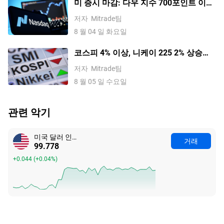
미 증시 마감: 다우 지수 700포인트 이상
급등, 클라우드 기업 주도로 나스닥 3거
저자
Mitrade팀
래일 연속 상승; 아마존 시가총액 3조 달
8 월 04 일 화요일
러 돌파, 스페이스X 시간 외 거래 5% 급
등
코스피 4% 이상, 니케이 225 2% 상승하
며 일본 및 한국 증시 랠리; SK하이닉스,
저자
Mitrade팀
키옥시아, 소프트뱅크 급등
8 월 05 일 수요일
관련 악기
미국 달러 인덱스
거래
99.786
+0.052
(
+0.05%
)