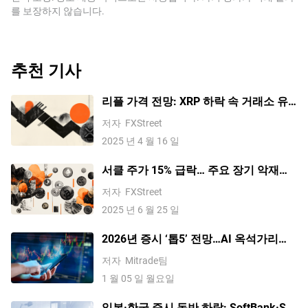
를 보장하지 않습니다.
추천 기사
리플 가격 전망: XRP 하락 속 거래소 유
입 급증, 다음은?
저자
FXStreet
2025 년 4 월 16 일
서클 주가 15% 급락… 주요 장기 악재에
하방 압력 전망
저자
FXStreet
2025 년 6 월 25 일
2026년 증시 ‘톱5’ 전망…AI 옥석가리기·
배당주 선호·밸류에이션 조정 가능성
저자
Mitrade팀
1 월 05 일 월요일
일본·한국 증시 동반 하락: SoftBank·SK