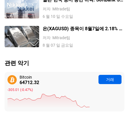
하이닉스 7%대 급락, VKOSPI 공포지수
저자
Mitrade팀
사상 최고치
6 월 10 일 수요일
은(XAGUSD) 종목이 8월7일에 2.18% 상
승했습니다. 수요 전망이 바뀌고 있는 걸
저자
Mitrade팀
까요?
8 월 07 일 금요일
관련 악기
Bitcoin
거래
64712.39
-304.94
(
-0.47%
)