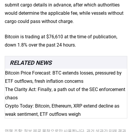
submit cargo details in advance, after which authorities
would determine the applicable fee, while vessels without
cargo could pass without charge.
Bitcoin is trading at $76,610 at the time of publication,
down 1.8% over the past 24 hours.
RELATED NEWS
Bitcoin Price Forecast: BTC extends losses, pressured by
ETF outflows, fresh inflation concerns
The Clarity Act: Finally, a path out of the SEC enforcement
chaos
Crypto Today: Bitcoin, Ethereum, XRP extend decline as
weak sentiment, ETF outflows weigh
면책 조항: 정보 제공 목적으로만 사용됩니다. 과거 성과가 미래 결과