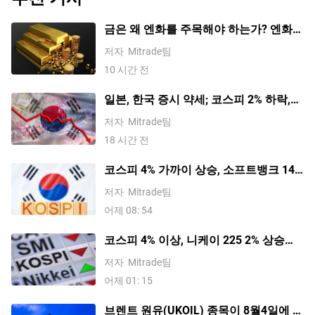
금은 왜 엔화를 주목해야 하는가? 엔화가
금에 미치는 영향에 대한 상세 분석
저자
Mitrade팀
10 시간 전
일본, 한국 증시 약세; 코스피 2% 하락,
니케이 225 1% 이상 하락, SK하이닉스
저자
Mitrade팀
5% 이상 하락 및 키옥시아 10% 급락
18 시간 전
코스피 4% 가까이 상승, 소프트뱅크 14%
급등, SK하이닉스 6% 가까이 상승하며
저자
Mitrade팀
일본 및 한국 증시 상승 마감
어제 08: 54
코스피 4% 이상, 니케이 225 2% 상승하
며 일본 및 한국 증시 랠리; SK하이닉스,
저자
Mitrade팀
키옥시아, 소프트뱅크 급등
어제 01: 15
브렌트 원유(UKOIL) 종목이 8월4일에 급