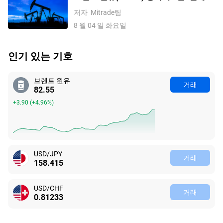
증했습니다. 주의깊게 지켜봐야 할 핵심
저자
Mitrade팀
요인을 살펴보세요
8 월 04 일 화요일
인기 있는 기호
브렌트 원유
거래
82.55
+3.90
(
+4.96%
)
USD/JPY
거래
158.415
USD/CHF
거래
0.81233