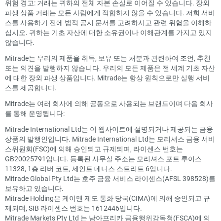
위험 경고: 거래는 귀하의 전체 자본 손실로 이어질 수 있습니다. 장외
파생 상품 거래는 모든 사람에게 적합하지 않을 수 있습니다. 저희 서비
스를 사용하기 전에 법적 공시 문서를 고려하시고 관련 위험을 이해하
십시오. 귀하는 기초 자산에 대한 소유권이나 이해관계를 가지고 있지
않습니다.
Mitrade는 우리의 제품을 취득, 보유 또는 처분과 관련하여 조언, 추천
또는 의견을 발행하지 않습니다. 우리의 모든 제품은 전 세계 기초 자산
에 대한 장외 파생 상품입니다. Mitrade는 항상 원칙으로만 실행 서비
스를 제공합니다.
Mitrade는 여러 회사에 의해 공동으로 사용되는 브랜드이며 다음 회사
를 통해 운영됩니다:
Mitrade International Ltd는 이 웹사이트에 설명되거나 제공되는 금융
상품의 발행인입니다. Mitrade International Ltd는 모리셔스 금융 서비
스위원회(FSC)에 의해 승인되고 규제되며, 라이센스 번호는
GB20025791입니다. 등록된 사무실 주소는 모리셔스 포트 루이스
11328, 1층 리버 코트, 세인트 데니스 스트리트 6입니다.
Mitrade Global Pty Ltd는 호주 금융 서비스 라이센스(AFSL 398528)를
보유하고 있습니다.
Mitrade Holding은 케이맨 제도 통화 당국(CIMA)에 의해 승인되고 규
제되며, SIB 라이센스 번호는 1612446입니다.
Mitrade Markets Pty Ltd 는 남아프리카 금융행위감독청(FSCA)에 의