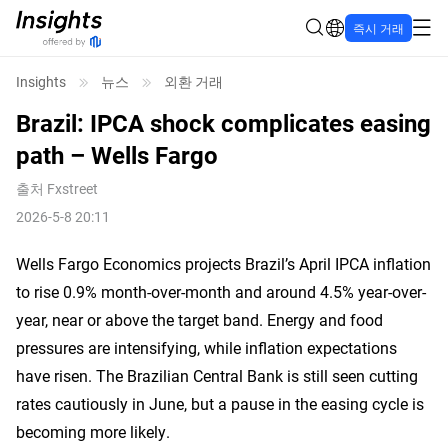
즉시 거래
Insights
뉴스
외환 거래
Brazil: IPCA shock complicates easing
path – Wells Fargo
출처
Fxstreet
2026-5-8 20:11
Wells Fargo Economics projects Brazil’s April IPCA inflation
to rise 0.9% month-over-month and around 4.5% year-over-
year, near or above the target band. Energy and food
pressures are intensifying, while inflation expectations
have risen. The Brazilian Central Bank is still seen cutting
rates cautiously in June, but a pause in the easing cycle is
becoming more likely.