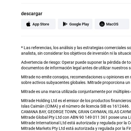
descargar
App Store
Google Play
MacOS
*
Las referencias, los análisis y las estrategias comerciales s
analista, sin considerar los objetivos de inversión ni la situac
Advertencia de riesgo: Operar puede suponer la pérdida de t
documentos de información legal antes de utilizar nuestros se
Mitrade no emite consejos, recomendaciones u opiniones en r
sobre activos subyacentes globales. Mitrade proporciona un
Mitrade es una marca utilizada conjuntamente por múltiples 
Mitrade Holding Ltd es el emisor de los productos financieros
Islas Caimán (CIMA) y el número de licencia SIB es 16124
CAMANA BAY, GEORGE TOWN, GRAN CAYMAN, ISLAS CAYM
Mitrade Global Pty Ltd con ABN 90 149 011 361 posee una Li
Mitrade International Ltd está autorizada y regulada por la 
Mitrade Markets Pty Ltd está autorizada y regulada por la F