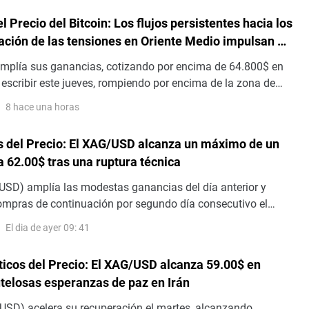
l Precio del Bitcoin: Los flujos persistentes hacia los
jación de las tensiones en Oriente Medio impulsan el
l riesgo
amplía sus ganancias, cotizando por encima de 64.800$ en
escribir este jueves, rompiendo por encima de la zona de
ve. La demanda institucional respalda la acción del precio
8 hace una horas
os fondos cotizados en bolsa (ETF) al contado registrando
consecutivo de entradas hasta ahora esta semana.
is del Precio: El XAG/USD alcanza un máximo de un
 62.00$ tras una ruptura técnica
USD) amplía las modestas ganancias del día anterior y
compras de continuación por segundo día consecutivo el
mpulso positivo lleva al metal blanco a la zona de los 62.00$
El dia de ayer 09: 41
alto desde el 7 de julio – durante la sesión europea
ticos del Precio: El XAG/USD alcanza 59.00$ en
telosas esperanzas de paz en Irán
USD) acelera su recuperación el martes, alcanzando