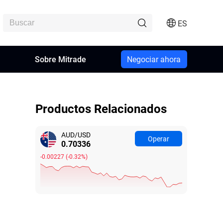
ES
n
Sobre Mitrade
Negociar ahora
Productos Relacionados
AUD/USD
Operar
0.70336
-0.00227
(
-0.32%
)