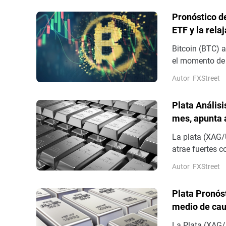
Pronóstico de
ETF y la rela
apetito por e
Bitcoin (BTC) 
el momento de 
resistencia cla
Autor
FXStreet
del BTC, con l
un tercer día 
Plata Anális
mes, apunta a
La plata (XAG/
atrae fuertes 
miércoles. El i
Autor
FXStreet
– su nivel más 
temprana.
Plata Pronós
medio de cau
La Plata (XAG/