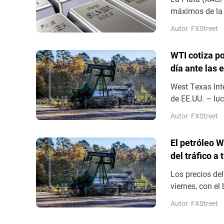
máximos de la 
después de reb
Autor
FXStreet
WTI cotiza po
día ante las 
West Texas Inte
de EE.UU. – luc
mantiene con fu
Autor
FXStreet
sesión europea
El petróleo 
del tráfico a
Los precios de
viernes, con el
(WTI) tocando 
Autor
FXStreet
80.00$.