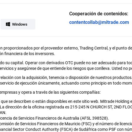
Cooperación de contenidos:
contentcollab@mitrade.com
Windows
on proporcionados por el proveedor externo, Trading Central, y el punto de 
ión financiera de los inversores.
odo su capital. Operar con derivados OTC puede no ser adecuado para to
rvicios y asegúrese de que entiende los riesgos que conlleva. Usted no po
elación con la adquisición, tenencia o disposición de nuestros producto
 servicio de ejecución únicamente, actuando como principio en todo mom
empresas y opera a través de las siguientes compañías:
 que se describen o están disponibles en este sitio web. Mitrade Holding
46. La dirección de la oficina registrada es 215-245 N CHURCH ST, 2N
AN.
cencia de Servicios Financieros de Australia (AFSL 398528).
Comisión de Servicios Financieros de Mauricio (FSC) y el número de licen
inancial Sector Conduct Authority (FSCA) de Sudáfrica como PSF con núm