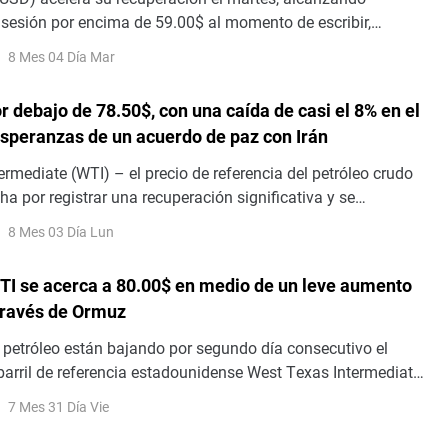
sesión por encima de 59.00$ al momento de escribir,
otar desde la zona de 56.50$ el lunes
8 Mes 04 Día Mar
r debajo de 78.50$, con una caída de casi el 8% en el
esperanzas de un acuerdo de paz con Irán
rmediate (WTI) – el precio de referencia del petróleo crudo
ha por registrar una recuperación significativa y se
ertes pérdidas intradía durante la primera parte de la
8 Mes 03 Día Lun
 del lunes
WTI se acerca a 80.00$ en medio de un leve aumento
 través de Ormuz
l petróleo están bajando por segundo día consecutivo el
 barril de referencia estadounidense West Texas Intermediate
mínimos de la sesión unos pocos centavos por encima de
7 Mes 31 Día Vie