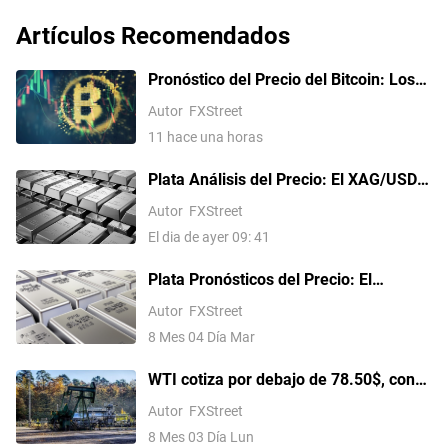
Artículos Recomendados
Pronóstico del Precio del Bitcoin: Los
flujos persistentes hacia los ETF y la
Autor
FXStreet
relajación de las tensiones en Oriente
11 hace una horas
Medio impulsan el apetito por el riesgo
Plata Análisis del Precio: El XAG/USD
alcanza un máximo de un mes, apunta
Autor
FXStreet
a 62.00$ tras una ruptura técnica
El dia de ayer 09: 41
Plata Pronósticos del Precio: El
XAG/USD alcanza 59.00$ en medio de
Autor
FXStreet
cautelosas esperanzas de paz en Irán
8 Mes 04 Día Mar
WTI cotiza por debajo de 78.50$, con
una caída de casi el 8% en el día ante
Autor
FXStreet
las esperanzas de un acuerdo de paz
8 Mes 03 Día Lun