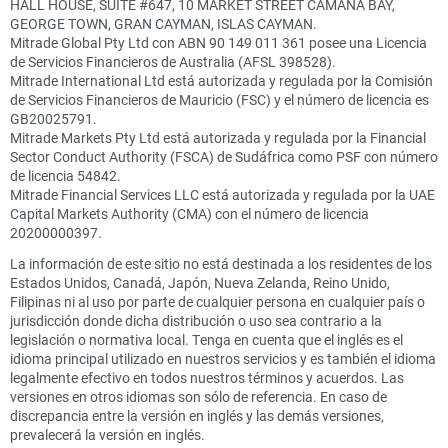
HALL HOUSE, SUITE #647, 10 MARKET STREET CAMANA BAY,
GEORGE TOWN, GRAN CAYMAN, ISLAS CAYMAN.
Mitrade Global Pty Ltd con ABN 90 149 011 361 posee una Licencia
de Servicios Financieros de Australia (AFSL 398528).
Mitrade International Ltd está autorizada y regulada por la Comisión
de Servicios Financieros de Mauricio (FSC) y el número de licencia es
GB20025791.
Mitrade Markets Pty Ltd está autorizada y regulada por la Financial
Sector Conduct Authority (FSCA) de Sudáfrica como PSF con número
de licencia 54842.
Mitrade Financial Services LLC está autorizada y regulada por la UAE
Capital Markets Authority (CMA) con el número de licencia
20200000397.
La información de este sitio no está destinada a los residentes de los
Estados Unidos, Canadá, Japón, Nueva Zelanda, Reino Unido,
Filipinas ni al uso por parte de cualquier persona en cualquier país o
jurisdicción donde dicha distribución o uso sea contrario a la
legislación o normativa local. Tenga en cuenta que el inglés es el
idioma principal utilizado en nuestros servicios y es también el idioma
legalmente efectivo en todos nuestros términos y acuerdos. Las
versiones en otros idiomas son sólo de referencia. En caso de
discrepancia entre la versión en inglés y las demás versiones,
prevalecerá la versión en inglés.