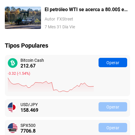
con Irán
El petróleo WTI se acerca a 80.00$ en
medio de un leve aumento del tráfico a
Autor
FXStreet
través de Ormuz
7 Mes 31 Día Vie
Tipos Populares
Bitcoin Cash
Operar
212.67
-3.32
(
-1.54%
)
USD/JPY
Operar
158.469
SPX500
Operar
7706.8