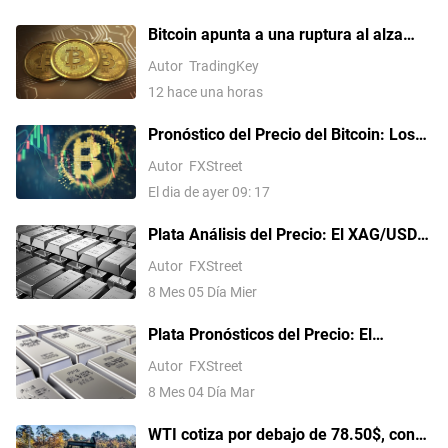
significar que los inversores están trasladando su capital
y/o beneficios a altcoins en busca de mayores
Bitcoin apunta a una ruptura al alza
rendimientos, lo que suele desencadenar una explosión de
antes de las nóminas no agrícolas de
subidas en las altcoins.
Autor
TradingKey
julio de EE. UU.?
12 hace una horas
Pronóstico del Precio del Bitcoin: Los
flujos persistentes hacia los ETF y la
Autor
FXStreet
relajación de las tensiones en Oriente
El dia de ayer 09: 17
Medio impulsan el apetito por el riesgo
Plata Análisis del Precio: El XAG/USD
alcanza un máximo de un mes, apunta
Autor
FXStreet
a 62.00$ tras una ruptura técnica
8 Mes 05 Día Mier
Plata Pronósticos del Precio: El
XAG/USD alcanza 59.00$ en medio de
Autor
FXStreet
cautelosas esperanzas de paz en Irán
8 Mes 04 Día Mar
WTI cotiza por debajo de 78.50$, con