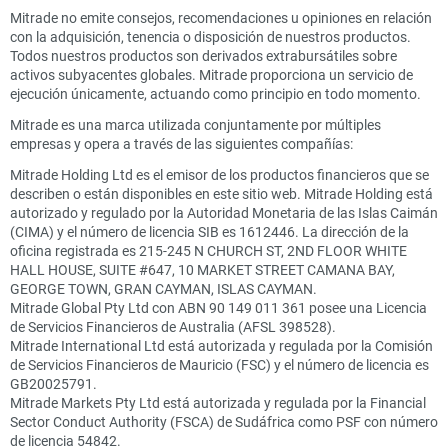
Mitrade no emite consejos, recomendaciones u opiniones en relación
con la adquisición, tenencia o disposición de nuestros productos.
Todos nuestros productos son derivados extrabursátiles sobre
activos subyacentes globales. Mitrade proporciona un servicio de
ejecución únicamente, actuando como principio en todo momento.
Mitrade es una marca utilizada conjuntamente por múltiples
empresas y opera a través de las siguientes compañías:
Mitrade Holding Ltd es el emisor de los productos financieros que se
describen o están disponibles en este sitio web. Mitrade Holding está
autorizado y regulado por la Autoridad Monetaria de las Islas Caimán
(CIMA) y el número de licencia SIB es 1612446. La dirección de la
oficina registrada es 215-245 N CHURCH ST, 2ND FLOOR WHITE
HALL HOUSE, SUITE #647, 10 MARKET STREET CAMANA BAY,
GEORGE TOWN, GRAN CAYMAN, ISLAS CAYMAN.
Mitrade Global Pty Ltd con ABN 90 149 011 361 posee una Licencia
de Servicios Financieros de Australia (AFSL 398528).
Mitrade International Ltd está autorizada y regulada por la Comisión
de Servicios Financieros de Mauricio (FSC) y el número de licencia es
GB20025791.
Mitrade Markets Pty Ltd está autorizada y regulada por la Financial
Sector Conduct Authority (FSCA) de Sudáfrica como PSF con número
de licencia 54842.