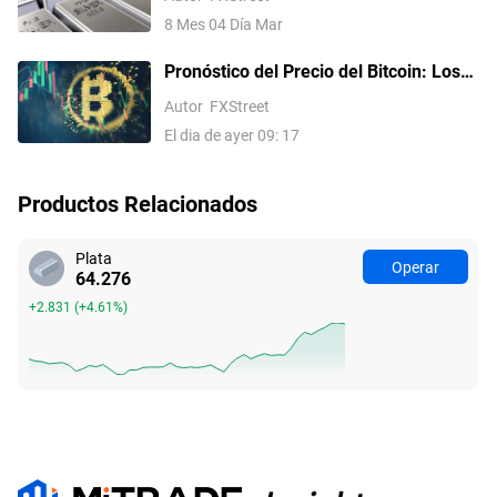
cautelosas esperanzas de paz en Irán
8 Mes 04 Día Mar
Pronóstico del Precio del Bitcoin: Los
flujos persistentes hacia los ETF y la
Autor
FXStreet
relajación de las tensiones en Oriente
El dia de ayer 09: 17
Medio impulsan el apetito por el riesgo
Productos Relacionados
Plata
Operar
64.276
+2.831
(
+4.61%
)