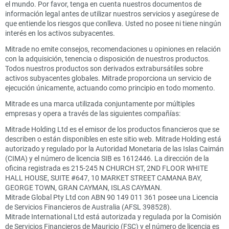
el mundo. Por favor, tenga en cuenta nuestros documentos de
información legal antes de utilizar nuestros servicios y asegúrese de
que entiende los riesgos que conlleva. Usted no posee ni tiene ningún
interés en los activos subyacentes.
Mitrade no emite consejos, recomendaciones u opiniones en relación
con la adquisición, tenencia o disposición de nuestros productos.
Todos nuestros productos son derivados extrabursátiles sobre
activos subyacentes globales. Mitrade proporciona un servicio de
ejecución únicamente, actuando como principio en todo momento.
Mitrade es una marca utilizada conjuntamente por múltiples
empresas y opera a través de las siguientes compañías:
Mitrade Holding Ltd es el emisor de los productos financieros que se
describen o están disponibles en este sitio web. Mitrade Holding está
autorizado y regulado por la Autoridad Monetaria de las Islas Caimán
(CIMA) y el número de licencia SIB es 1612446. La dirección de la
oficina registrada es 215-245 N CHURCH ST, 2ND FLOOR WHITE
HALL HOUSE, SUITE #647, 10 MARKET STREET CAMANA BAY,
GEORGE TOWN, GRAN CAYMAN, ISLAS CAYMAN.
Mitrade Global Pty Ltd con ABN 90 149 011 361 posee una Licencia
de Servicios Financieros de Australia (AFSL 398528).
Mitrade International Ltd está autorizada y regulada por la Comisión
de Servicios Financieros de Mauricio (FSC) y el número de licencia es