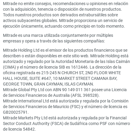
Mitrade no emite consejos, recomendaciones u opiniones en relación
con la adquisición, tenencia o disposición de nuestros productos.
Todos nuestros productos son derivados extrabursátiles sobre
activos subyacentes globales. Mitrade proporciona un servicio de
ejecución únicamente, actuando como principio en todo momento.
Mitrade es una marca utilizada conjuntamente por múltiples
empresas y opera a través de las siguientes compañías:
Mitrade Holding Ltd es el emisor de los productos financieros que se
describen o están disponibles en este sitio web. Mitrade Holding está
autorizado y regulado por la Autoridad Monetaria de las Islas Caimán
(CIMA) y el número de licencia SIB es 1612446. La dirección de la
oficina registrada es 215-245 N CHURCH ST, 2ND FLOOR WHITE
HALL HOUSE, SUITE #647, 10 MARKET STREET CAMANA BAY,
GEORGE TOWN, GRAN CAYMAN, ISLAS CAYMAN.
Mitrade Global Pty Ltd con ABN 90 149 011 361 posee una Licencia
de Servicios Financieros de Australia (AFSL 398528).
Mitrade International Ltd está autorizada y regulada por la Comisión
de Servicios Financieros de Mauricio (FSC) y el número de licencia es
GB20025791.
Mitrade Markets Pty Ltd está autorizada y regulada por la Financial
Sector Conduct Authority (FSCA) de Sudáfrica como PSF con número
de licencia 54842.