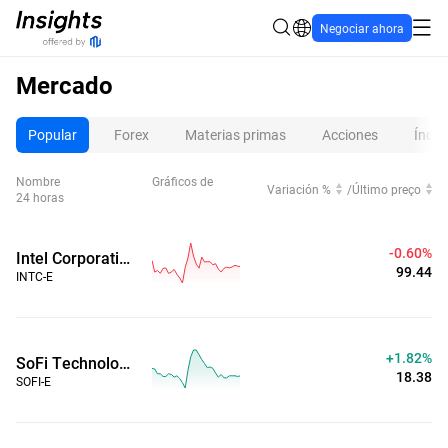
Negociar ahora
Mercado
Popular
Forex
Materias primas
Acciones
Índic
Nombre
Gráficos de
Variación %
/
Último preço
24 horas
-0.65%
Intel Corporation (Horario ampliado)
99.39
INTC-E
+1.84%
SoFi Technologies Inc (Horario ampliado)
18.38
SOFI-E