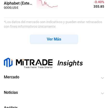
-0.41%
Alphabet (Extended Hours)
355.82
GOOG.US-E
*Los datos del mercado son indicativos y pueden estar retrasados
con fines informativos únicamente.
Ver Más
Mercado
Noticias
Análisis