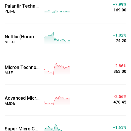
+7.99%
Palantir Technologies Inc (Horario ampliado)
169.00
PLTR-E
+1.02%
Netflix (Horario ampliado)
74.20
NFLX-E
-2.87%
Micron Technology, Inc. (Horario ampliado)
862.94
MU-E
-2.56%
Advanced Micro Devices, Inc. (Horario ampliado)
478.46
AMD-E
+1.67%
Super Micro Computer Inc (Horario ampliado)