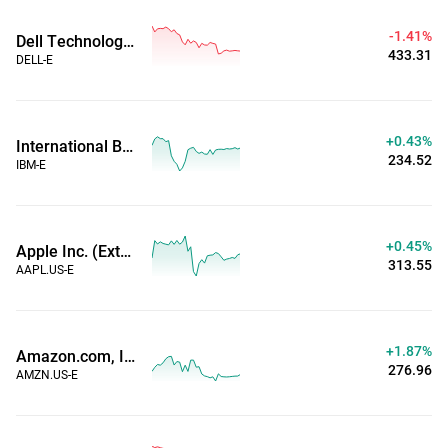
-1.41%
Dell Technologies Inc (Horario ampliado)
433.31
DELL-E
+0.43%
International Business Machines Corp (Horario ampliado)
234.52
IBM-E
+0.46%
Apple Inc. (Extended Hours)
313.59
AAPL.US-E
+1.87%
Amazon.com, Inc. (Extended Hours)
276.97
AMZN.US-E