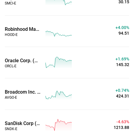
30.17
SMCI-E
+4.00%
Robinhood Markets Inc (Horario ampliado)
94.51
HOOD-E
+1.68%
Oracle Corp. (Horario ampliado)
145.32
ORCL-E
+0.74%
Broadcom Inc. (Horario ampliado)
424.29
AVGO-E
-4.63%
SanDisk Corp (Horario ampliado)
1213.89
SNDK-E