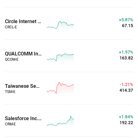
+5.87%
Circle Internet Group Inc (Horario ampliado)
67.15
CRCL-E
+1.97%
QUALCOMM Inc. (Horario ampliado)
163.83
QCOM-E
-1.21%
Taiwanese Semiconductor Manufacturing Co. (Horario ampliado)
414.37
TSM-E
+1.85%
Salesforce Inc. (Horario ampliado)
192.22
CRM-E