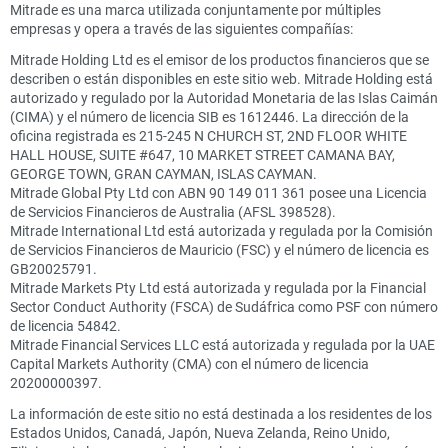
Mitrade es una marca utilizada conjuntamente por múltiples
empresas y opera a través de las siguientes compañías:
Mitrade Holding Ltd es el emisor de los productos financieros que se
describen o están disponibles en este sitio web. Mitrade Holding está
autorizado y regulado por la Autoridad Monetaria de las Islas Caimán
(CIMA) y el número de licencia SIB es 1612446. La dirección de la
oficina registrada es 215-245 N CHURCH ST, 2ND FLOOR WHITE
HALL HOUSE, SUITE #647, 10 MARKET STREET CAMANA BAY,
GEORGE TOWN, GRAN CAYMAN, ISLAS CAYMAN.
Mitrade Global Pty Ltd con ABN 90 149 011 361 posee una Licencia
de Servicios Financieros de Australia (AFSL 398528).
Mitrade International Ltd está autorizada y regulada por la Comisión
de Servicios Financieros de Mauricio (FSC) y el número de licencia es
GB20025791.
Mitrade Markets Pty Ltd está autorizada y regulada por la Financial
Sector Conduct Authority (FSCA) de Sudáfrica como PSF con número
de licencia 54842.
Mitrade Financial Services LLC está autorizada y regulada por la UAE
Capital Markets Authority (CMA) con el número de licencia
20200000397.
La información de este sitio no está destinada a los residentes de los
Estados Unidos, Canadá, Japón, Nueva Zelanda, Reino Unido,