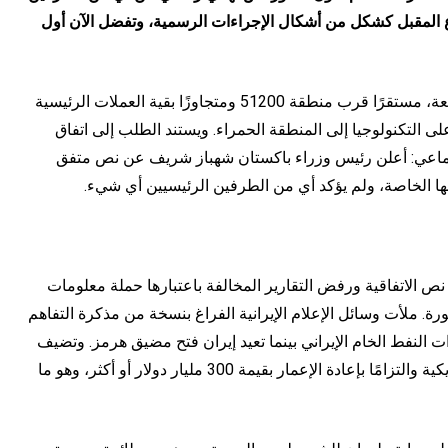
بوع المقبل كشكل من أشكال الإجراءات الرسمية، وتفضل الآن أول
ارتفع مؤشر داو جونز الصناعي (DJIA) بنسبة 0.6٪ يوم الجمعة، مستقرًا قرب منطقة 51200 ومتجاوزًا بقية العملات الرئيسية
ى التكنولوجيا إلى المنطقة الحمراء. ويستند الطلب إلى اتفاق
تماعي: أعلن رئيس وزراء باكستان شهباز شريف عن نص متفق
طها الخاصة، ولم يؤكد أي من الطرفين الرئيسيين أي شيء.
لمفاوضين قد أغلقت نص الاتفاقية ورفض التقارير المخالفة باعتبارها حملة معلومات
. ملأت وسائل الإعلام الإيرانية الفراغ بنسخة من مذكرة التفاهم
درات النفط الخام الإيراني بينما تعيد إيران فتح مضيق هرمز. وتضيف
الروايات الأوسع المتداولة في طهران انسحاب القوات الأمريكية والتزامًا بإعادة الإعمار بقيمة 300 مليار دولار أو أكثر، وهو ما