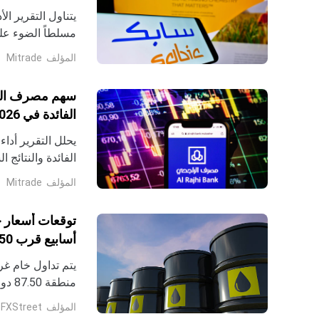
مسلطاً الضوء على
والأمريكيتين لتجن
المؤلف
Mitrade
فنياً شاملاً يظه
مع تقديم استراتي
الفائدة في 2026
الفائدة والنتائج 
لمستويات الدعم و
المؤلف
Mitrade
متوسط 100 يوم المتحرك SMA
منطقة 87.50 دولار خلال ساعات التداول الأوروبية المبكرة يوم الخميس.
المؤلف
FXStreet