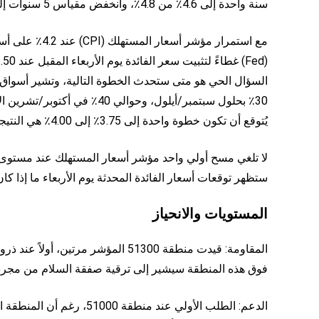
سنة واحدة إلى 4.6٪ من 4.8٪، وانخفض مقياس 5 سنوات إلى 3.4٪ من 3.9٪.
مع استمرار مؤش
السؤال الحي هو متى ستحدث الخطوة التالية، وتشير أسواق الف
يُتوقع أن تكون خطوة واحدة إلى 3.75٪ إلى 4.00٪ هي النتيجة الأكثر احتمالًا.
ستظهر توقعات أسعار الفائدة المحدثة يوم الأربعاء ما إذا كان
المستويات والانحياز
المقاومة: قيدت منطقة 51300 المؤشر 
فوق هذه المنطقة سيشير إلى ترقية صفقة السلام من مجرد ش