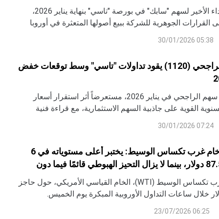
يتناول التقرير الأداء الأخير لسهم "سابك" في بورصة "تاسي" بنهاية يناير 2026،
 القرارات الجوهرية للشركة ببيع أصولها المتعثرة في أوروبا
ب خسائر مستقبلية بمليارات الدولارات. كما يقدم التقرير تحليلاً
05:38 30/01/2026
ر بوادر انعكاس إيجابي للسهم بعد اختراق مستويات مقاومة مفصلية،
جيات تداول تهدف لتعظيم العائد من التوزيعات النقدية المستدامة.
سهم مصرف الراجحي (1120) يقود تداولات "تاسي" وسط توقعات خفض
يحلل التقرير أداء سهم الراجحي في يناير 2026، مستعرضاً أثر استقرار أسعار
السنوية القوية على جاذبية السهم الاستثمارية، مع قراءة فنية
المقاومة واستراتيجيات التداول المقترحة.
07:24 30/01/2026
توقعات أسعار خام غرب تكساس الوسيط: يختبر أعلى مستوياته في 6
أسابيع قرب 87.50 دولار، بينما لا يزال التحيز الهبوطي قائمًا فيما دون
يتم تداول خام غرب تكساس الوسيط (WTI)، الخام القياسي الأمريكي، حول حاجز
06:25 23/07/2026