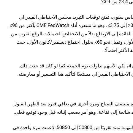
ر أسعار المستهلك (CPI) عند 4.2٪ على أساس سنوي، تمنح توقعات التبريد مجلس الاحتياطي الفيدرالي
(Fed) غطاءً لتثبيت سعر الفائدة يوم الأربعاء المقبل عند 3.50٪ إلى 3.75٪، وهو ما تسعره أداة CME FedWatch بأكثر من 96٪.
ائدة إلى الارتفاع بدلاً من الانخفاض: احتمالات الرفع تقترب من
30٪ بحلول سبتمبر/أيلول، وحوالي 40٪ في أكتوبر/تشرين الأول، وتميل نحو 60٪ بحلول اجتماع ديسمبر/كانون الأول، حيث
لا تلغي مسح أولي واحد مؤشر أسعار المستهلك عند مستوى 4، لكن الأسهم تداولت يوم الجمعة كما لو كان قد حدث ذلك.
 الاحتياطي الفيدرالي مستعدًا لتأكيد هذا التسعير أو معارضته.
مرتين، أولاً عند ذروة منتصف الصباح ومرة أخرى في تعافي فترة بعد الظهر. القبول
ائعة إلى قناعة، وهو أمر يصعب إثباته قبل وجود توقيع فعلي.
الدعم: الطلب الأولي عند منطقة 51000، رغم أن المنطقة المهمة تمتد تقريبًا من 50800 إلى 50850، دُعمت مرة واحدة في