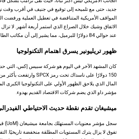
الجانب الأمريكي ليس أكثر ثباتًا، حيث نفى ترامب بشكل ق
جديد، حتى مع تلميحه إلى توقيع في جنيف في أقرب وقت نهاية 
المواقف الأمريكية المتناقضة في تعطيل العملية ورفضت الجد
عند حوالي 84 دولارًا للبرميل، مما يشير إلى أن مكاتب الطاقة تسعر تخفيف التوتر في هرمز أولاً وتطلب التحقق لاحقًا.
ظهور تريليونير يسرق اهتمام التكنولوجيا
مؤشر داو الذي يضم شركات الاقتصاد القديم بهدوء.
ميشيغان تقدم نقطة حديث الاحتياطي الفيدرال
تفوق لا يزال يترك المستويات المطلقة منخفضة تاريخيًا. 