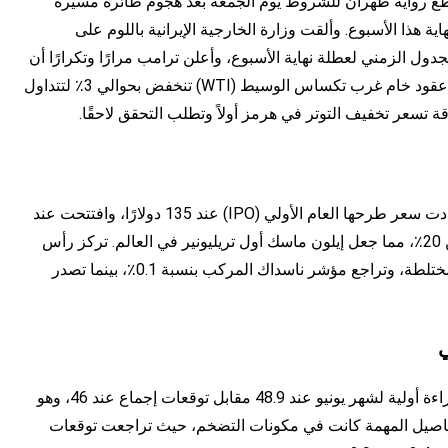
اطع رواية طهران للشروط يوم الجمعة بعد هجوم طائرة مسيرة
هذا الأسبوع. وألقت وزارة الخارجية الإيرانية باللوم على
ول الزمني لعطلة نهاية الأسبوع، وأعلن ترامب مرارًا وتكرارًا أن
الاتفاق وشيك خلال الصراع الذي استمر أربعة أشهر. لا تزال عقود خام غرب تكساس الوسيط (WTI) تنخفض بحوالي 3٪ لتتداول
كان المشهد الآخر في اليوم هو شركة سبيس إكس، التي حددت سعر طرحها العام الأولي (IPO) عند 135 دولارًا، وافتتحت عند
150 دولارًا على ناسداك تحت رمز SPCX وارتفعت بأكثر من 20٪، مما جعل إيلون ماسك أول تريليونير في العالم. تركز رأس
المال الذي يلاحق الظهور الأولي على التكنولوجيا الكبرى المختلطة، وتراجع مؤشر ناسداك المركب بنسبة 0.1٪، بينما تصدر
ي
سجل مؤشر معنويات المستهلك بجامعة ميشيغان (UoM) قراءة أولية لشهر يونيو عند 48.9 مقابل توقعات إجماع عند 46، وهو
التفاصيل المهمة كانت في مكونات التضخم، حيث تراجعت توقعات