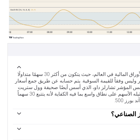
يعد مؤشر داو جونز الصناعي، أحد أقدم مؤشرات سوق الأوراق المالية في العالم، حيث يتكون من أكثر 30 سهمًا متداولًا
عار وليس وفقاً للقيمة السوقية. يتم حسابه عن طريق جمع أسعار
 المكونة وقسمتها على عامل، وهو حاليًا 0.152. أسس المؤشر تشارلز داو، الذي أسس أيضًا صحيفة وول ستريت
جورنال. خلال السنوات اللاحقة، تعرض لانتقادات لعدم تمثيله الأسهم على نطاق واسع بما فيه الكفاية لأنه يتتبع 30 سهماً
رز 500.
ز الصناعي؟
هناك عديد من العوامل المختلفة التي تحرك مؤشر داو جونز الصناعي DJIA. الأداء الكلي للشركات المكونة الذي يتم
رئيسي. تساهم بيانات الاقتصاد الكلي الأمريكية والعالمية أيضًا
في التأثير على معنويات المستثمرين. مستويات معدلات الفائدة التي يحددها البنك الاحتياطي الفيدرالي Fed تؤثر أيضًا على
ق المالية طورها تشارلز داو. تتمثل إحدى الخطوات الرئيسية