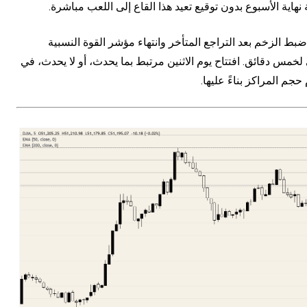
اية الأسبوع بدون توقيع تعيد هذا القاع إلى اللعب مباشرة.
ما أن المؤشر يصمد فوق 51000، مع إعادة ضبط الزخم بعد التراجع المتأخر وانتهاء مؤشر القوة النسبية
 على الرسم البياني لخمس دقائق. افتتاح يوم الاثنين مرتبط بما يحدث، أو لا يحدث، في
م المراكز بناءً عليها.