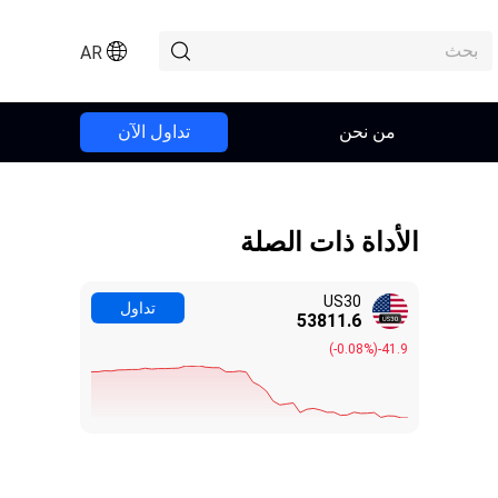
AR
من نحن
تداول الآن
الأداة ذات الصلة
US30
تداول
53811.6
(
-0.08%
)
-41.9