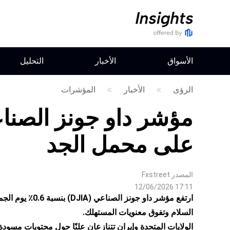
الأسواق
الأخبار
التحليل
الرؤى
الأخبار
المؤشرات
مؤشر داو جونز الصناع
على محمل الجد
المصدر
Fxstreet
12/06/2026 17:11
ارتفع مؤشر داو ج
السلام وتفوق معنويات المستهلك.
الولايات المتحدة وإيران تتنازعان علنًا حول محتويات مس