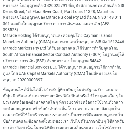
หมายเลขใบอนุญาตคือ GB20025791 ที่อยู่สำนักงานจดทะเบียนคือ 6 St
Denis Street, 1st Floor River Court, Port Louis 11328, Mauritius
หมายเลขใบอนุญาตของ Mitrade Global Pty Ltd คือ ABN 90 149 011
361 และถือใบอนุญาตบริการทางการเงินของออสเตรเลีย (AFSL
398528)
Mitrade Holding ได้รับอนุญาตและควบคุมโดย Cayman Islands
Monetary Authority (CIMA) และหมายเลขใบอนุญาต SIB คือ 1612446
Mitrade Markets Pty Ltd ได้รับอนุญาตและได้รับการกำกับดูแลโดย
South Africa Financial Sector Conduct Authority (FSCA) ในฐานะผู้ให้
บริการทางการเงิน (FSP) ด้วยหมายเลขใบอนุญาต 54842
Mitrade Financial Services LLC ได้รับอนุญาตและอยู่ภายใต้การกำกับ
ดูแลโดย UAE Capital Markets Authority (CMA) โดยมีหมายเลขใบ
อนุญาต 20200000397
ข้อมูลบนไซต์นี้ไม่ได้มีไว้สำหรับผู้ที่อาศัยอยู่ในสหรัฐอเมริกา แคนาดา
ญี่ปุ่น นิวซีแลนด์ สหราชอาณาจักร ฟิลิปปินส์ หรือใช้โดยบุคคลใด ๆ ใน
ประเทศหรือเขตอำนาจศาลใด ๆ ที่การแจกจ่ายหรือการใช้งานดังกล่าว
จะขัดต่อกฎหมายหรือข้อบังคับท้องถิ่น โปรดทราบว่าภาษาอังกฤษเป็น
ภาษาหลักที่ใช้ในบริการของเราและยังเป็นภาษาที่มีผลตามกฎหมายใน
ข้อกำหนดและข้อตกลงทั้งหมดของเรา เว็บไซต์ในภาษาอื่น ๆ ใช้สำหรับ
การอ้างอิงเท่านั้น ในกรณีที่มีความคลาดเคลื่อนระหว่างเว็บไซต์ภาษา