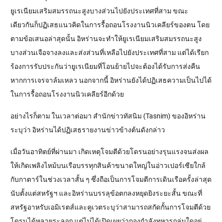
ยูเรเนียมเสริมสมรรถนะสูงบางส่วนไปยังประเทศที่สาม ขณะ
เดียวกันก็ปฏิเสธแนวคิดในการรื้อถอนโรงงานนิวเคลียร์ของตน โดย
ตามข้อเสนอล่าสุดนั้น อิหร่านจะทำให้ยูเรเนียมเสริมสมรรถนะสูง
บางส่วนเจือจางลงและส่งส่วนที่เหลือไปยังประเทศที่สาม แต่ได้เรียก
ร้องการรับประกันว่ายูเรเนียมที่โอนย้ายไปจะต้องได้รับการส่งคืน
หากการเจรจาล้มเหลว นอกจากนี้ อิหร่านยังได้ปฏิเสธความเป็นไปได้
ในการรื้อถอนโรงงานนิวเคลียร์อีกด้วย
อย่างไรก็ตาม ในเวลาต่อมา สำนักข่าวทัสนิม (Tasnim) ของอิหร่าน
ระบุว่า อิหร่านได้ปฏิเสธรายงานข่าวข้างต้นดังกล่าว
เมื่อวันอาทิตย์ที่ผ่านมา เกิดเหตุโจมตีด้วยโดรนอย่างรุนแรงจนส่งผล
ให้เกิดเพลิงไหม้บนเรือบรรทุกสินค้าขนาดใหญ่ในอ่าวเปอร์เซียใกล้
กับกาตาร์ในช่วงเวลาสั้น ๆ ซึ่งถือเป็นการโจมตีการเดินเรือครั้งล่าสุด
นับตั้งแต่สหรัฐฯ และอิหร่านบรรลุข้อตกลงหยุดยิงระยะสั้น ขณะที่
สหรัฐอาหรับเอมิเรตส์และคูเวตระบุว่าสามารถสกัดกั้นการโจมตีด้วย
โดรนได้หลายระลอก แต่ไม่ได้เปิดเผยว่ากองกำลังทหารกลุ่มใดอยู่