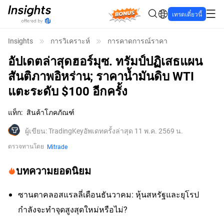
Bonus
เทรดเดี๋ยวนี้
Insights
การวิเคราะห์
การคาดการณ์ราคา
อัปเดตล่าสุดฮอร์มุซ. ทรัมป์ปฏิเสธแผน
สันติภาพอิหร่าน; ราคาน้ำมันดิบ WTI
แตะระดับ $100 อีกครั้ง
แท็ก
:
สินค้าโภคภัณฑ์
ผู้เขียน
:
TradingKey
อัพเดทครั้งล่าสุด 11 พ.ค. 2569 น.
ตรวจทานโดย
Mitrade
บทความยอดนิยม
ซานตาคลอสแรลลี่เดือนธันวาคม: หุ้นสหรัฐและยุโรป
กำลังจะทำจุดสูงสุดใหม่หรือไม่?