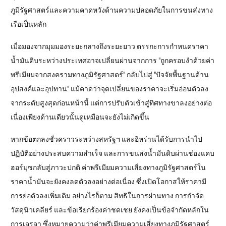
ภูมิรัฐศาสตร์และความคาดหวังด้านความปลอดภัยในการขนส่งทาง
เรือเป็นหลัก
เมื่อมองจากมุมมองระยะกลางถึงระยะยาว ตรรกะการกำหนดราคา
น้ำมันดิบระหว่างประเทศอาจเปลี่ยนผ่านจากการ "ถูกครอบงำด้วยค่า
พรีเมียมจากสงครามทางภูมิรัฐศาสตร์" กลับไปสู่ "ปัจจัยพื้นฐานด้าน
อุปสงค์และอุปทาน" แม้คาดว่าจุดเปลี่ยนของราคาจะเริ่มอ่อนตัวลง
จากระดับสูงสุดก่อนหน้านี้ แต่การปรับตัวเข้าสู่ทิศทางขาลงอย่างต่อ
เนื่องเพียงด้านเดียวนั้นดูเหมือนจะยังไม่เกิดขึ้น
หากข้อตกลงชั่วคราวระหว่างสหรัฐฯ และอิหร่านได้รับการนำไป
ปฏิบัติอย่างประสบความสำเร็จ และการขนส่งน้ำมันดิบผ่านช่องแคบ
ฮอร์มุซกลับสู่ภาวะปกติ ค่าพรีเมียมความเสี่ยงทางภูมิรัฐศาสตร์ใน
ราคาน้ำมันจะยังคงลดตัวลงอย่างต่อเนื่อง ซึ่งเปิดโอกาสให้ราคามี
การย่อตัวลงเพิ่มเติม อย่างไรก็ตาม สิทธิในการผ่านทาง การกำจัด
วัสดุนิวเคลียร์ และข้อเรียกร้องค่าชดเชย ยังคงเป็นข้อจำกัดหลักใน
การเจรจา ซึ่งหมายความว่าค่าพรีเมียมความเสี่ยงทางภูมิรัฐศาสตร์