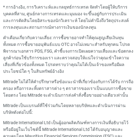
*
การอ้างอิง, การวิเคราะห์และกลยุทธ์การเทรด จัดทำโดยผู้ให้บริการ
บุคคลที่สาม, ศูนย์กลางการเทรดและมุมมอง จะขึ้นอยู่กับการประเมิน
และการตัดสินโดยอิสระของนักวิเคราะห์ โดยไม่คำนึงถึงวัตถุประสงค์
การลงทุนและสถานการณ์ทางการเงินของนักลงทุน
คำเตือนเกี่ยวกับความเสี่ยง: การซื้อขายอาจทำให้คุณสูญเสียเงินทุน
ทั้งหมด การซื้อขายอนุพันธ์แบบ OTC อาจไม่เหมาะสำหรับทุกคน โปรด
พิจารณาเอกสาร PDS, FSG, คำชี้แจงการเปิดเผยความเสี่ยงและข้อตกลง
ลูกค้าก่อนใช้บริการของเรา และตรวจสอบให้แน่ใจว่าคุณเข้าใจความ
เสี่ยงที่เกี่ยวข้องทั้งหมด โปรดทราบว่าคุณไม่ได้เป็นเจ้าของหรือมีผล
ประโยชน์ใด ๆ ในสินทรัพย์อ้างอิง
Mitrade ไม่ได้ให้คำปรึกษาหรือข้อแนะนำที่เกี่ยวข้องกับการได้รับ การถือ
ครอง หรือการละทิ้งตราสารต่าง ๆ ตราสารของเราเป็นแบบการซื้อขาย
โดยตรง โดย Mitrade จะดำเนินการส่งคำสั่งซื้อขายอย่างเดียวเท่านั้น
Mitrade เป็นแบรนด์ที่ใช้ร่วมกันโดยหลายบริษัทและดำเนินการผ่าน
บริษัทดังต่อไปนี้:
Mitrade International Ltd เป็นผู้ออกผลิตภัณฑ์ทางการเงินที่อธิบายไว้
หรือมีอยู่ในเว็บไซต์นี้ Mitrade International Ltd ได้รับอนุญาตและ
ควบคุมโดย Mauritius Financial Services Commission (FSC) และ