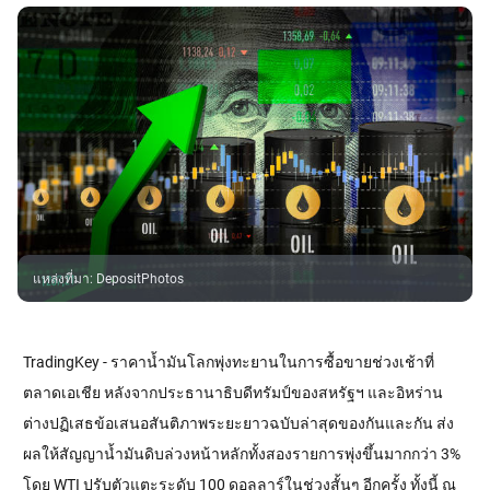
แหล่งที่มา
:
DepositPhotos
TradingKey - ราคาน้ำมันโลกพุ่งทะยานในการซื้อขายช่วงเช้าที่
ตลาดเอเชีย หลังจากประธานาธิบดีทรัมป์ของสหรัฐฯ และอิหร่าน
ต่างปฏิเสธข้อเสนอสันติภาพระยะยาวฉบับล่าสุดของกันและกัน ส่ง
ผลให้สัญญาน้ำมันดิบล่วงหน้าหลักทั้งสองรายการพุ่งขึ้นมากกว่า 3% 
โดย WTI ปรับตัวแตะระดับ 100 ดอลลาร์ในช่วงสั้นๆ อีกครั้ง ทั้งนี้ ณ 