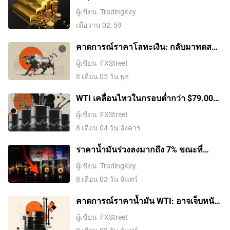
วิเคราะห์เจาะลึกถึงผลกระทบของค่าเงิน
ผู้เขียน
TradingKey
เยนที่มีต่อทองคำ
เมื่อวาน 02: 59
คาดการณ์ราคาโลหะเงิน: กลับมาทดสอบ
ระดับสูงสุดรายเดือนใกล้ 61 ดอลลาร์
ผู้เขียน
FXStreet
ขณะที่ราคาน้ำมันร่วงลงต่อเนื่อง
8 เดือน 05 วัน พุธ
WTI เคลื่อนไหวในกรอบต่ำกว่า $79.00
กลางๆ ท่ามกลางความไม่แน่นอนของ
ผู้เขียน
FXStreet
อิหร่านและความกังวลด้านอุปทาน
8 เดือน 04 วัน อังคาร
ราคาน้ำมันร่วงลงมากถึง 7% ขณะที่
ทรัมป์ระงับการโจมตีอิหร่านและกลับมา
ผู้เขียน
TradingKey
เปิดการเจรจาอีกครั้ง
8 เดือน 03 วัน จันทร์
คาดการณ์ราคาน้ำมัน WTI: อาจเจ็บหนัก
ขึ้นหากไม่สามารถรักษาระดับ 77
ผู้เขียน
FXStreet
ดอลลาร์ได้