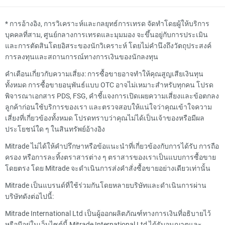
*
การอ้างอิง, การวิเคราะห์และกลยุทธ์การเทรด จัดทำโดยผู้ให้บริการ
บุคคลที่สาม, ศูนย์กลางการเทรดและมุมมอง จะขึ้นอยู่กับการประเมิน
และการตัดสินโดยอิสระของนักวิเคราะห์ โดยไม่คำนึงถึงวัตถุประสงค์
การลงทุนและสถานการณ์ทางการเงินของนักลงทุน
คำเตือนเกี่ยวกับความเสี่ยง: การซื้อขายอาจทำให้คุณสูญเสียเงินทุน
ทั้งหมด การซื้อขายอนุพันธ์แบบ OTC อาจไม่เหมาะสำหรับทุกคน โปรด
พิจารณาเอกสาร PDS, FSG, คำชี้แจงการเปิดเผยความเสี่ยงและข้อตกลง
ลูกค้าก่อนใช้บริการของเรา และตรวจสอบให้แน่ใจว่าคุณเข้าใจความ
เสี่ยงที่เกี่ยวข้องทั้งหมด โปรดทราบว่าคุณไม่ได้เป็นเจ้าของหรือมีผล
ประโยชน์ใด ๆ ในสินทรัพย์อ้างอิง
Mitrade ไม่ได้ให้คำปรึกษาหรือข้อแนะนำที่เกี่ยวข้องกับการได้รับ การถือ
ครอง หรือการละทิ้งตราสารต่าง ๆ ตราสารของเราเป็นแบบการซื้อขาย
โดยตรง โดย Mitrade จะดำเนินการส่งคำสั่งซื้อขายอย่างเดียวเท่านั้น
Mitrade เป็นแบรนด์ที่ใช้ร่วมกันโดยหลายบริษัทและดำเนินการผ่าน
บริษัทดังต่อไปนี้:
Mitrade International Ltd เป็นผู้ออกผลิตภัณฑ์ทางการเงินที่อธิบายไว้
หรือมีอยู่ในเว็บไซต์นี้ Mitrade International Ltd ได้รับอนุญาตและ