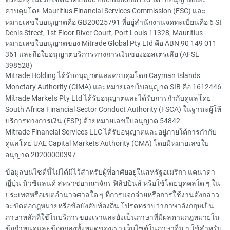
ควบคุมโดย Mauritius Financial Services Commission (FSC) และ
หมายเลขใบอนุญาตคือ GB20025791 ที่อยู่สำนักงานจดทะเบียนคือ 6 St
Denis Street, 1st Floor River Court, Port Louis 11328, Mauritius
หมายเลขใบอนุญาตของ Mitrade Global Pty Ltd คือ ABN 90 149 011
361 และถือใบอนุญาตบริการทางการเงินของออสเตรเลีย (AFSL
398528)
Mitrade Holding ได้รับอนุญาตและควบคุมโดย Cayman Islands
Monetary Authority (CIMA) และหมายเลขใบอนุญาต SIB คือ 1612446
Mitrade Markets Pty Ltd ได้รับอนุญาตและได้รับการกำกับดูแลโดย
South Africa Financial Sector Conduct Authority (FSCA) ในฐานะผู้ให้
บริการทางการเงิน (FSP) ด้วยหมายเลขใบอนุญาต 54842
Mitrade Financial Services LLC ได้รับอนุญาตและอยู่ภายใต้การกำกับ
ดูแลโดย UAE Capital Markets Authority (CMA) โดยมีหมายเลขใบ
อนุญาต 20200000397
ข้อมูลบนไซต์นี้ไม่ได้มีไว้สำหรับผู้ที่อาศัยอยู่ในสหรัฐอเมริกา แคนาดา
ญี่ปุ่น นิวซีแลนด์ สหราชอาณาจักร ฟิลิปปินส์ หรือใช้โดยบุคคลใด ๆ ใน
ประเทศหรือเขตอำนาจศาลใด ๆ ที่การแจกจ่ายหรือการใช้งานดังกล่าว
จะขัดต่อกฎหมายหรือข้อบังคับท้องถิ่น โปรดทราบว่าภาษาอังกฤษเป็น
ภาษาหลักที่ใช้ในบริการของเราและยังเป็นภาษาที่มีผลตามกฎหมายใน
ข้อกำหนดและข้อตกลงทั้งหมดของเรา เว็บไซต์ในภาษาอื่น ๆ ใช้สำหรับ