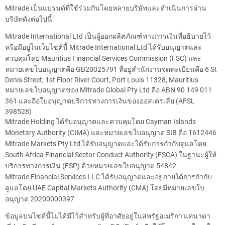
Mitrade เป็นแบรนด์ที่ใช้ร่วมกันโดยหลายบริษัทและดำเนินการผ่าน
บริษัทดังต่อไปนี้:
Mitrade International Ltd เป็นผู้ออกผลิตภัณฑ์ทางการเงินที่อธิบายไว้
หรือมีอยู่ในเว็บไซต์นี้ Mitrade International Ltd ได้รับอนุญาตและ
ควบคุมโดย Mauritius Financial Services Commission (FSC) และ
หมายเลขใบอนุญาตคือ GB20025791 ที่อยู่สำนักงานจดทะเบียนคือ 6 St
Denis Street, 1st Floor River Court, Port Louis 11328, Mauritius
หมายเลขใบอนุญาตของ Mitrade Global Pty Ltd คือ ABN 90 149 011
361 และถือใบอนุญาตบริการทางการเงินของออสเตรเลีย (AFSL
398528)
Mitrade Holding ได้รับอนุญาตและควบคุมโดย Cayman Islands
Monetary Authority (CIMA) และหมายเลขใบอนุญาต SIB คือ 1612446
Mitrade Markets Pty Ltd ได้รับอนุญาตและได้รับการกำกับดูแลโดย
South Africa Financial Sector Conduct Authority (FSCA) ในฐานะผู้ให้
บริการทางการเงิน (FSP) ด้วยหมายเลขใบอนุญาต 54842
Mitrade Financial Services LLC ได้รับอนุญาตและอยู่ภายใต้การกำกับ
ดูแลโดย UAE Capital Markets Authority (CMA) โดยมีหมายเลขใบ
อนุญาต 20200000397
ข้อมูลบนไซต์นี้ไม่ได้มีไว้สำหรับผู้ที่อาศัยอยู่ในสหรัฐอเมริกา แคนาดา