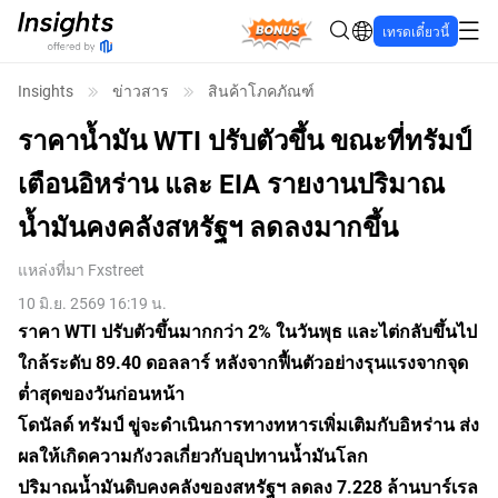
Bonus
เทรดเดี๋ยวนี้
Insights
ข่าวสาร
สินค้าโภคภัณฑ์
ราคาน้ำมัน WTI ปรับตัวขึ้น ขณะที่ทรัมป์
เตือนอิหร่าน และ EIA รายงานปริมาณ
น้ำมันคงคลังสหรัฐฯ ลดลงมากขึ้น
แหล่งที่มา
Fxstreet
10 มิ.ย. 2569 16:19 น.
ราคา WTI ปรับตัวขึ้นมากกว่า 2% ในวันพุธ และไต่กลับขึ้นไป
ใกล้ระดับ 89.40 ดอลลาร์ หลังจากฟื้นตัวอย่างรุนแรงจากจุด
ต่ำสุดของวันก่อนหน้า
โดนัลด์ ทรัมป์ ขู่จะดำเนินการทางทหารเพิ่มเติมกับอิหร่าน ส่ง
ผลให้เกิดความกังวลเกี่ยวกับอุปทานน้ำมันโลก
ปริมาณน้ำมันดิบคงคลังของสหรัฐฯ ลดลง 7.228 ล้านบาร์เรล