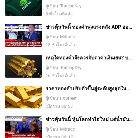
หลังบวกติดต่อกัน 5 วันพุ่งเกิน 10%
ผู้เขียน
TradingKey
9 ชั่วโมงที่แล้ว
ข่าวหุ้นวันนี้ ทองคำพุ่งแรงหลัง ADP อ่อน
และข้อตกลงฮอร์มุซใกล้สำเร็จ ขณะหุ้น
ผู้เขียน
Mitrade
สหรัฐฯ ผสม
13 ชั่วโมงที่แล้ว
เหตุใดทองคำจึงควรจับตาค่าเงินเยน? บท
วิเคราะห์เจาะลึกถึงผลกระทบของค่าเงิน
ผู้เขียน
TradingKey
เยนที่มีต่อทองคำ
16 ชั่วโมงที่แล้ว
ราคาทองคําปรับตัวขึ้นสู่ระดับสูงสุดใน
รอบสองสัปดาห์ ขณะที่ค่าเงินดอลลาร์
ผู้เขียน
FXStreet
สหรัฐอ่อนค่าลงจากความหวังในข้อตกลง
เมื่อวาน 06: 37
อิหร่านและการเก็งการขึ้นดอกเบี้ยของ
เฟดที่ลดลง
ข่าวหุ้นวันนี้ หุ้นโลกทำไฮใหม่ แต่น้ำมัน-
ฮาร์ดแวร์จีนทำตลาดดีใจไม่สุด
ผู้เขียน
Mitrade
เมื่อวาน 06: 17