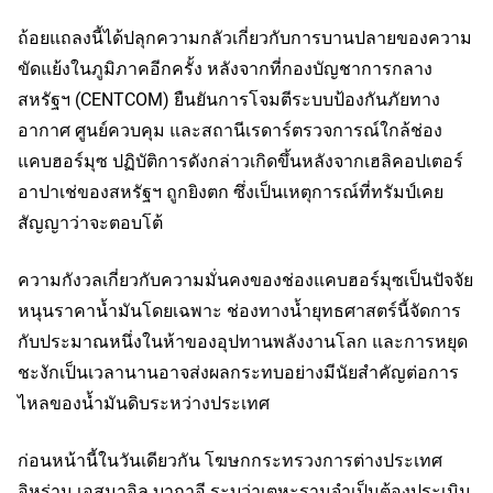
ถ้อยแถลงนี้ได้ปลุกความกลัวเกี่ยวกับการบานปลายของความ
ขัดแย้งในภูมิภาคอีกครั้ง หลังจากที่กองบัญชาการกลาง
สหรัฐฯ (CENTCOM) ยืนยันการโจมตีระบบป้องกันภัยทาง
อากาศ ศูนย์ควบคุม และสถานีเรดาร์ตรวจการณ์ใกล้ช่อง
แคบฮอร์มุซ ปฏิบัติการดังกล่าวเกิดขึ้นหลังจากเฮลิคอปเตอร์
อาปาเช่ของสหรัฐฯ ถูกยิงตก ซึ่งเป็นเหตุการณ์ที่ทรัมป์เคย
สัญญาว่าจะตอบโต้
ความกังวลเกี่ยวกับความมั่นคงของช่องแคบฮอร์มุซเป็นปัจจัย
หนุนราคาน้ำมันโดยเฉพาะ ช่องทางน้ำยุทธศาสตร์นี้จัดการ
กับประมาณหนึ่งในห้าของอุปทานพลังงานโลก และการหยุด
ชะงักเป็นเวลานานอาจส่งผลกระทบอย่างมีนัยสำคัญต่อการ
ไหลของน้ำมันดิบระหว่างประเทศ
ก่อนหน้านี้ในวันเดียวกัน โฆษกกระทรวงการต่างประเทศ
อิหร่าน เอสมาอิล บากาอี ระบุว่าเตหะรานจำเป็นต้องประเมิน