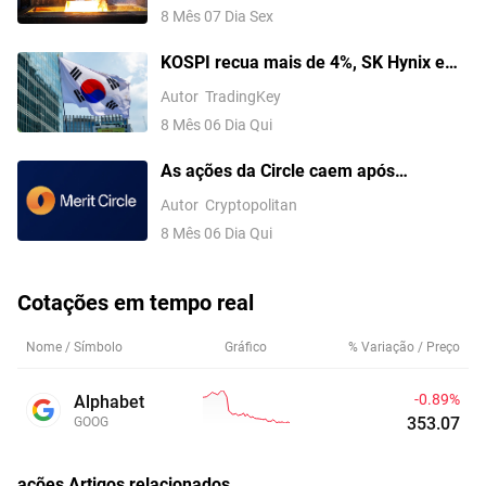
8 Mês 07 Dia Sex
KOSPI recua mais de 4%, SK Hynix e
Kioxia despencam 10% com queda das
Autor
TradingKey
ações no Japão e na Coreia do Sul
8 Mês 06 Dia Qui
As ações da Circle caem após
resultados mistos, com receita abaixo
Autor
Cryptopolitan
das expectativas
8 Mês 06 Dia Qui
Cotações em tempo real
Nome / Símbolo
Gráfico
% Variação / Preço
-0.89%
Alphabet
353.07
GOOG
ações
Artigos relacionados