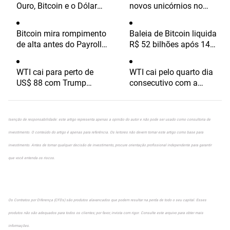
Ouro, Bitcoin e o Dólar
novos unicórnios no
voltarão a fazer história?
primeiro semestre de
— Veja o que pensam as
2026
Bitcoin mira rompimento
Baleia de Bitcoin liquida
principais instituições
de alta antes do Payroll
R$ 52 bilhões após 14
de julho dos EUA?
anos e movimenta o
mercado
WTI cai para perto de
WTI cai pelo quarto dia
US$ 88 com Trump
consecutivo com a
vendo acordo com Irã em
recuperação do dólar em
breve
meio à incerteza da
OPEP+
Isenção de responsabilidade: este artigo representa apenas a opinião do autor e não pode ser usado como consultoria de
investimento. O conteúdo do artigo é apenas para referência. Os leitores não devem tomar este artigo como base para
investimento. Antes de tomar qualquer decisão de investimento, procure orientação profissional independente para garantir
que você entenda os riscos.
Os Contratos por Diferença (CFDs) são produtos alavancados que podem resultar na perda de todo o seu capital. Esses
produtos não são adequados para todos os clientes; por favor, invista com rigor. Consulte este arquivo para obter mais
informações.