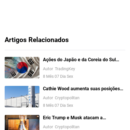
Artigos Relacionados
Ações do Japão e da Coreia do Sul
Fecham em Queda; Kospi Recua 0,6%,
Autor
TradingKey
SK Hynix Cai Quase 5%, SoftBank
8 Mês 07 Dia Sex
Recua Mais de 2%
Cathie Wood aumenta suas posições
em Circle e SpaceX enquanto as ações
Autor
Cryptopolitan
da SpaceX caem 13,6%
8 Mês 07 Dia Sex
Eric Trump e Musk atacam a
Bloomberg pela cobertura da SpaceX
Autor
Cryptopolitan