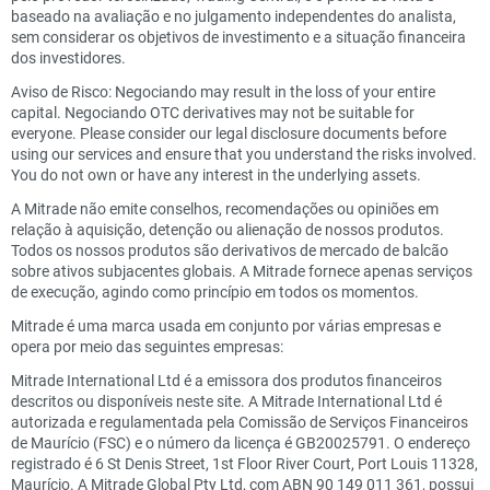
baseado na avaliação e no julgamento independentes do analista,
sem considerar os objetivos de investimento e a situação financeira
dos investidores.
Aviso de Risco: Negociando may result in the loss of your entire
capital. Negociando OTC derivatives may not be suitable for
everyone. Please consider our legal disclosure documents before
using our services and ensure that you understand the risks involved.
You do not own or have any interest in the underlying assets.
A Mitrade não emite conselhos, recomendações ou opiniões em
relação à aquisição, detenção ou alienação de nossos produtos.
Todos os nossos produtos são derivativos de mercado de balcão
sobre ativos subjacentes globais. A Mitrade fornece apenas serviços
de execução, agindo como princípio em todos os momentos.
Mitrade é uma marca usada em conjunto por várias empresas e
opera por meio das seguintes empresas:
Mitrade International Ltd é a emissora dos produtos financeiros
descritos ou disponíveis neste site. A Mitrade International Ltd é
autorizada e regulamentada pela Comissão de Serviços Financeiros
de Maurício (FSC) e o número da licença é GB20025791. O endereço
registrado é 6 St Denis Street, 1st Floor River Court, Port Louis 11328,
Maurício. A Mitrade Global Pty Ltd, com ABN 90 149 011 361, possui