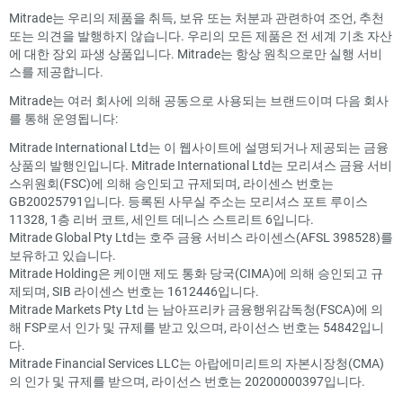
Mitrade는 우리의 제품을 취득, 보유 또는 처분과 관련하여 조언, 추천
또는 의견을 발행하지 않습니다. 우리의 모든 제품은 전 세계 기초 자산
에 대한 장외 파생 상품입니다. Mitrade는 항상 원칙으로만 실행 서비
스를 제공합니다.
Mitrade는 여러 회사에 의해 공동으로 사용되는 브랜드이며 다음 회사
를 통해 운영됩니다:
Mitrade International Ltd는 이 웹사이트에 설명되거나 제공되는 금융
상품의 발행인입니다. Mitrade International Ltd는 모리셔스 금융 서비
스위원회(FSC)에 의해 승인되고 규제되며, 라이센스 번호는
GB20025791입니다. 등록된 사무실 주소는 모리셔스 포트 루이스
11328, 1층 리버 코트, 세인트 데니스 스트리트 6입니다.
Mitrade Global Pty Ltd는 호주 금융 서비스 라이센스(AFSL 398528)를
보유하고 있습니다.
Mitrade Holding은 케이맨 제도 통화 당국(CIMA)에 의해 승인되고 규
제되며, SIB 라이센스 번호는 1612446입니다.
Mitrade Markets Pty Ltd 는 남아프리카 금융행위감독청(FSCA)에 의
해 FSP로서 인가 및 규제를 받고 있으며, 라이선스 번호는 54842입니
다.
Mitrade Financial Services LLC는 아랍에미리트의 자본시장청(CMA)
의 인가 및 규제를 받으며, 라이선스 번호는 20200000397입니다.