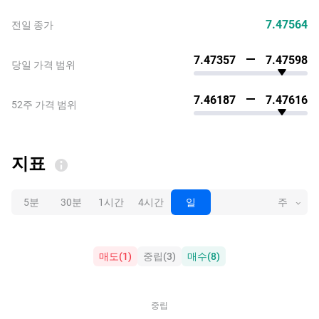
7.47564
전일 종가
7.47357
7.47598
당일 가격 범위
7.46187
7.47616
52주 가격 범위
지표
5분
30분
1시간
4시간
일
주
매도
(
1
)
중립
(
3
)
매수
(
8
)
중립