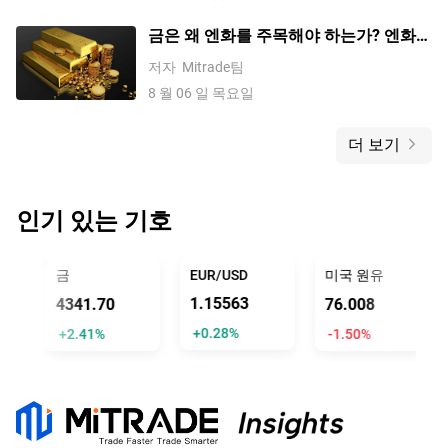
금은 왜 엔화를 주목해야 하는가? 엔화가
금에 미치는 영향에 대한 상세 분석
저자
Mitrade팀
8 월 06 일 목요일
더 보기
인기 있는 기호
L TRUMP
금
EUR/USD
미국 원유
1.15563
4341.70
76.008
+0.28%
+2.41%
-1.50%