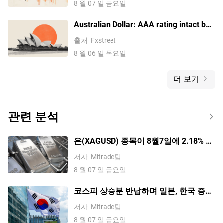
8 월 07 일 금요일
Australian Dollar: AAA rating intact but
growth risks linger – BNY
출처
Fxstreet
8 월 06 일 목요일
더 보기
관련 분석
은(XAGUSD) 종목이 8월7일에 2.18% 상
승했습니다. 수요 전망이 바뀌고 있는 걸
저자
Mitrade팀
까요?
8 월 07 일 금요일
코스피 상승분 반납하며 일본, 한국 증시
혼조세; 소프트뱅크 5% 이상 하락, 키옥
저자
Mitrade팀
시아 2% 하락
8 월 07 일 금요일