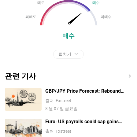
매도
매수
과매도
과매수
매수
펼치기
관련 기사
GBP/JPY Price Forecast: Rebound
holds above 200-day SMA
출처
Fxstreet
8 월 07 일 금요일
Euro: US payrolls could cap gains
against the US Dollar - Commerzbank
출처
Fxstreet