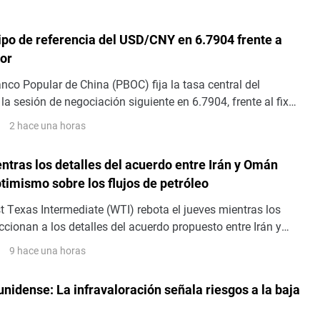
tipo de referencia del USD/CNY en 6.7904 frente a
ior
Banco Popular de China (PBOC) fija la tasa central del
 sesión de negociación siguiente en 6.7904, frente al fix
r de 6.7895 y la estimación de Reuters de 6.7548
2 hace una horas
ntras los detalles del acuerdo entre Irán y Omán
timismo sobre los flujos de petróleo
t Texas Intermediate (WTI) rebota el jueves mientras los
cionan a los detalles del acuerdo propuesto entre Irán y
Estrecho de Ormuz. Al momento de escribir, el WTI cotiza
9 hace una horas
.50$ por barril, con una subida de casi un 2.80% en el día.
nidense: La infravaloración señala riesgos a la baja