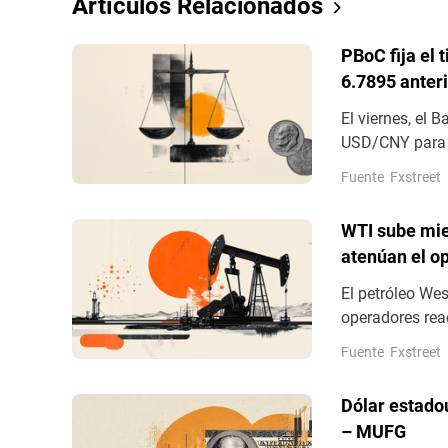
Artículos Relacionados
PBoC fija el 
6.7895 anter
El viernes, el 
USD/CNY para la
del día anterio
Fuente
Fxstreet
WTI sube mie
atenúan el op
El petróleo Wes
operadores reac
Omán sobre el 
Fuente
Fxstreet
alrededor de 76
Dólar estadou
– MUFG