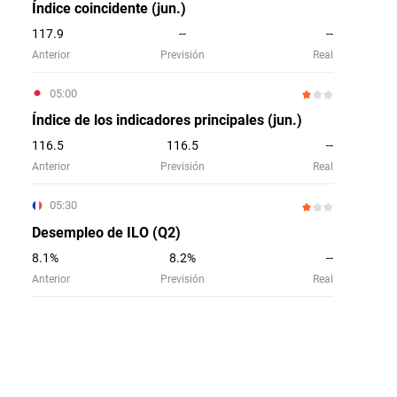
Índice coincidente (jun.)
117.9
--
--
Anterior
Previsión
Real
05:00
Índice de los indicadores principales (jun.)
116.5
116.5
--
Anterior
Previsión
Real
05:30
Desempleo de ILO (Q2)
8.1%
8.2%
--
Anterior
Previsión
Real