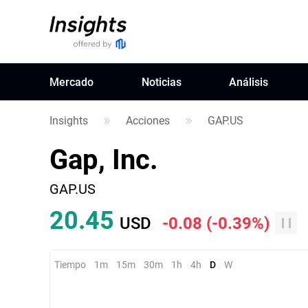
Mercado
Noticias
Análisis
Insights
Acciones
GAP.US
Gap, Inc.
GAP.US
20.45
USD
-0.08
(
-0.39%
)
Tiempo
1m
15m
30m
1h
4h
D
W