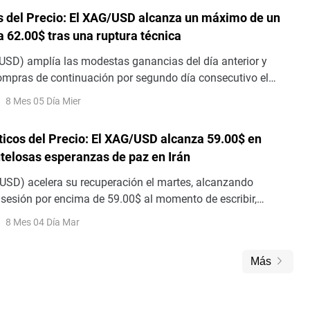
consecutivo de entradas hasta ahora esta semana.
is del Precio: El XAG/USD alcanza un máximo de un
 62.00$ tras una ruptura técnica
USD) amplía las modestas ganancias del día anterior y
compras de continuación por segundo día consecutivo el
mpulso positivo lleva al metal blanco a la zona de los 62.00$
8 Mes 05 Día Mier
alto desde el 7 de julio – durante la sesión europea
ticos del Precio: El XAG/USD alcanza 59.00$ en
telosas esperanzas de paz en Irán
USD) acelera su recuperación el martes, alcanzando
sesión por encima de 59.00$ al momento de escribir,
otar desde la zona de 56.50$ el lunes
8 Mes 04 Día Mar
Más