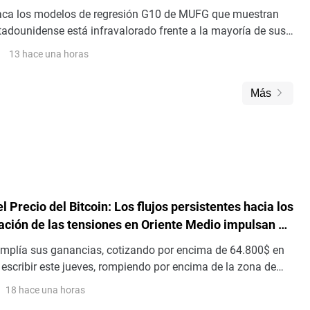
aca los modelos de regresión G10 de MUFG que muestran
tadounidense está infravalorado frente a la mayoría de sus
mplica primas de riesgo vinculadas al conflicto en Oriente
13 hace una horas
cupaciones por la inflación y la interferencia política en la
l
Más
l Precio del Bitcoin: Los flujos persistentes hacia los
jación de las tensiones en Oriente Medio impulsan el
l riesgo
amplía sus ganancias, cotizando por encima de 64.800$ en
escribir este jueves, rompiendo por encima de la zona de
ve. La demanda institucional respalda la acción del precio
18 hace una horas
os fondos cotizados en bolsa (ETF) al contado registrando