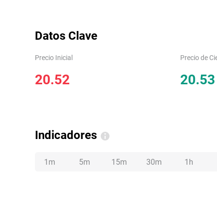
Datos Clave
Precio Inicial
Precio de Ci
20.52
20.53
Indicadores
1m
5m
15m
30m
1h