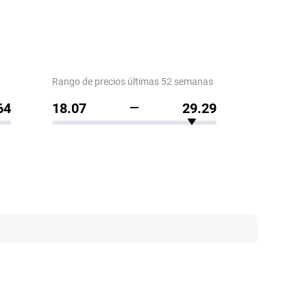
Rango de precios últimas 52 semanas
64
18.07
29.29