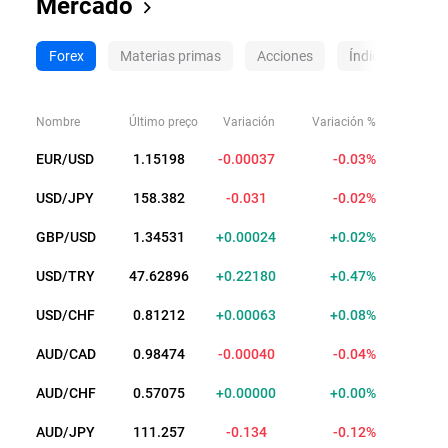
Mercado
Forex
Materias primas
Acciones
Índices
Cri
Nombre
Último preço
Variación
Variación %
EUR/USD
1.15192
-0.00043
-0.04%
USD/JPY
158.382
-0.031
-0.02%
GBP/USD
1.34532
+0.00025
+0.02%
USD/TRY
47.62889
+0.22173
+0.47%
USD/CHF
0.81211
+0.00062
+0.08%
AUD/CAD
0.98475
-0.00039
-0.04%
AUD/CHF
0.57068
+0.00007
+0.01%
AUD/JPY
111.251
-0.140
-0.13%