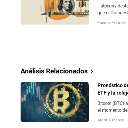
Halpenny dest
que el Dólar es
pares, lo que i
Fuente
Fxstreet
Medio, las preo
Reserva Federa
Análisis Relacionados
Pronóstico de
ETF y la rela
apetito por e
Bitcoin (BTC) 
el momento de 
resistencia cla
Autor
FXStreet
del BTC, con l