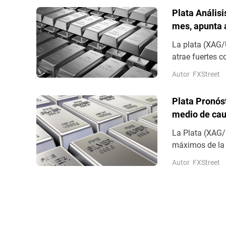
un tercer día 
Plata Anális
mes, apunta a
La plata (XAG/
atrae fuertes 
miércoles. El i
Autor
FXStreet
– su nivel más 
temprana.
Plata Pronós
medio de cau
La Plata (XAG/
máximos de la 
después de reb
Autor
FXStreet