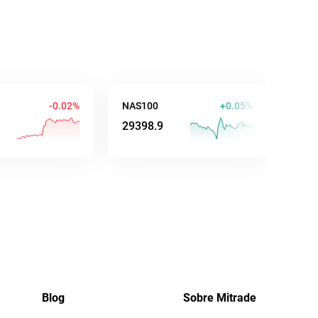
-0.02%
NAS100
+0.05%
AUD/USD
29398.8
0.70261
Blog
Sobre Mitrade