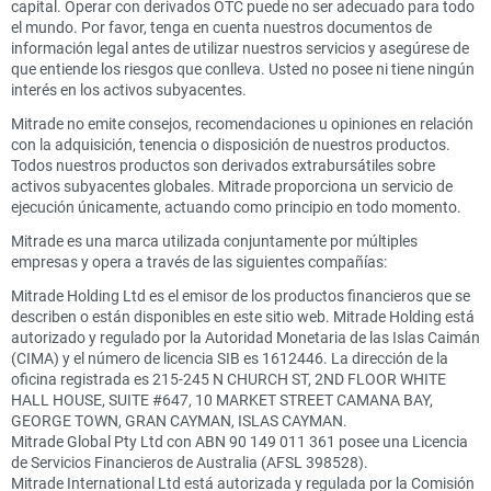
capital. Operar con derivados OTC puede no ser adecuado para todo
el mundo. Por favor, tenga en cuenta nuestros documentos de
información legal antes de utilizar nuestros servicios y asegúrese de
que entiende los riesgos que conlleva. Usted no posee ni tiene ningún
interés en los activos subyacentes.
Mitrade no emite consejos, recomendaciones u opiniones en relación
con la adquisición, tenencia o disposición de nuestros productos.
Todos nuestros productos son derivados extrabursátiles sobre
activos subyacentes globales. Mitrade proporciona un servicio de
ejecución únicamente, actuando como principio en todo momento.
Mitrade es una marca utilizada conjuntamente por múltiples
empresas y opera a través de las siguientes compañías:
Mitrade Holding Ltd es el emisor de los productos financieros que se
describen o están disponibles en este sitio web. Mitrade Holding está
autorizado y regulado por la Autoridad Monetaria de las Islas Caimán
(CIMA) y el número de licencia SIB es 1612446. La dirección de la
oficina registrada es 215-245 N CHURCH ST, 2ND FLOOR WHITE
HALL HOUSE, SUITE #647, 10 MARKET STREET CAMANA BAY,
GEORGE TOWN, GRAN CAYMAN, ISLAS CAYMAN.
Mitrade Global Pty Ltd con ABN 90 149 011 361 posee una Licencia
de Servicios Financieros de Australia (AFSL 398528).
Mitrade International Ltd está autorizada y regulada por la Comisión