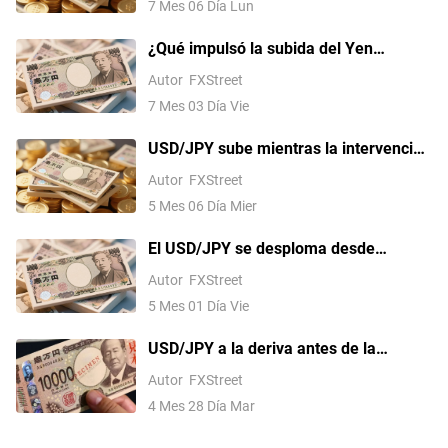
7 Mes 06 Día Lun
días
¿Qué impulsó la subida del Yen
japonés de 162.60 a 160.60 en una
Autor
FXStreet
sola sesión?
7 Mes 03 Día Vie
USD/JPY sube mientras la intervención
del Yen se desvanece, los
Autor
FXStreet
compradores apuntan a 160.00
5 Mes 06 Día Mier
El USD/JPY se desploma desde
máximos mientras la intervención del
Autor
FXStreet
Yen sacude los mercados
5 Mes 01 Día Vie
USD/JPY a la deriva antes de la
semana de políticas gemelas del BoJ y
Autor
FXStreet
la Fed
4 Mes 28 Día Mar