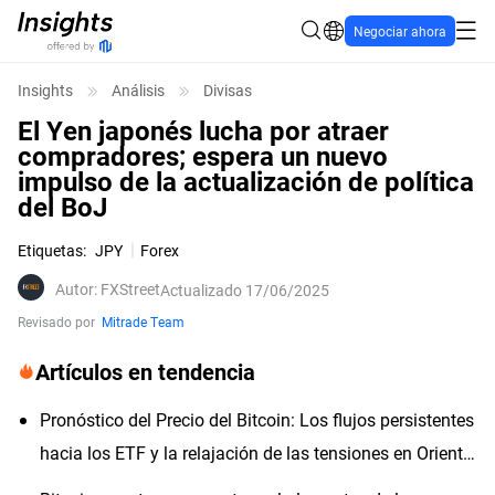
Negociar ahora
Insights
Análisis
Divisas
El Yen japonés lucha por atraer
compradores; espera un nuevo
impulso de la actualización de política
del BoJ
Etiquetas
:
JPY
Forex
Autor
:
FXStreet
Actualizado 17/06/2025
Revisado por
Mitrade Team
Artículos en tendencia
Pronóstico del Precio del Bitcoin: Los flujos persistentes
hacia los ETF y la relajación de las tensiones en Oriente
Medio impulsan el apetito por el riesgo